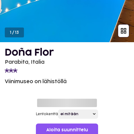
1
/
13
Doña Flor
Parabita, Italia
Viinimuseo on lähistöllä
Lentokenttä
Aloita suunnittelu