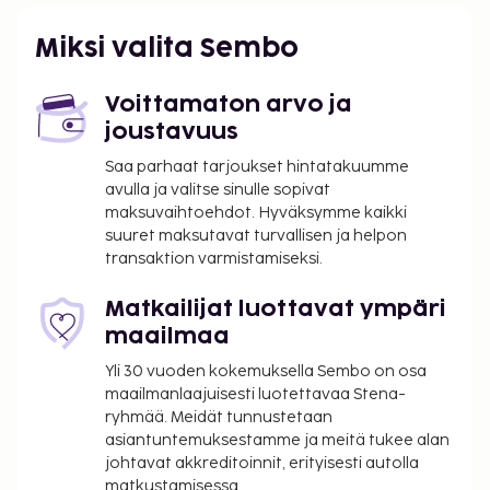
kahvi-/teetarjoilu yleisissä tiloissa. Hyödynnä
kauden mukainen ulkouima-allas, kattoterassi ja
Miksi valita Sembo
puutarha. Tämän aamiaismajoituksen palveluihin
kuuluu muun muassa ilmainen langaton
Voittamaton arvo ja
internetyhteys, concierge-palvelut ja piknikalue.
joustavuus
Tämä aamiaismajoitus tarjoaa asiakkailleen
ravintolan ja kahvila. Hotelli järjestää ilmaiset
Saa parhaat tarjoukset hintatakuumme
avulla ja valitse sinulle sopivat
kutsut, joilla voit tavata muita asiakkaita. Kutsut
maksuvaihtoehdot. Hyväksymme kaikki
järjestetään tiettyinä päivinä. Päätä päiväsi
suuret maksutavat turvallisen ja helpon
nauttimalla muutama drinkki baarissa. Ilmainen
transaktion varmistamiseksi.
buffetaamiainen tarjoillaan päivittäin klo 8.00–11.00.
Illallistapahtuma: 35 EUR
Matkailijat luottavat ympäri
maailmaa
Yllä oleva luettelo ei ehkä kata kaikkea. Maksut ja
takuumaksut eivät välttämättä sisällä veroja, ja ne
Yli 30 vuoden kokemuksella Sembo on osa
saattavat muuttua.
maailmanlaajuisesti luotettavaa Stena-
ryhmää. Meidät tunnustetaan
Kaikkien asiakkaiden, myös lasten, tulee olla
asiantuntemuksestamme ja meitä tukee alan
läsnä sisäänkirjautumisen yhteydessä, ja heidän
johtavat akkreditoinnit, erityisesti autolla
tulee näyttää virallinen kuvallinen
matkustamisessa.