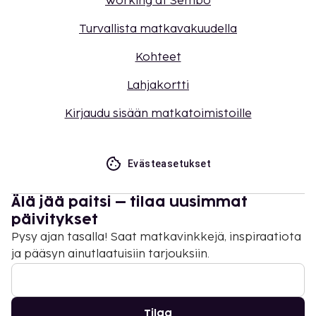
Working at Sembo
Turvallista matkavakuudella
Kohteet
Lahjakortti
Kirjaudu sisään matkatoimistoille
Evästeasetukset
Älä jää paitsi – tilaa uusimmat
päivitykset
Pysy ajan tasalla! Saat matkavinkkejä, inspiraatiota
ja pääsyn ainutlaatuisiin tarjouksiin.
Tilaa