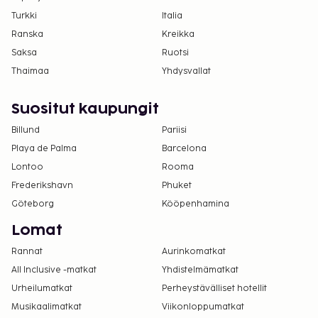
Turkki
Italia
Ranska
Kreikka
Saksa
Ruotsi
Thaimaa
Yhdysvallat
Suositut kaupungit
Billund
Pariisi
Playa de Palma
Barcelona
Lontoo
Rooma
Frederikshavn
Phuket
Göteborg
Kööpenhamina
Lomat
Rannat
Aurinkomatkat
All Inclusive -matkat
Yhdistelmämatkat
Urheilumatkat
Perheystävälliset hotellit
Musikaalimatkat
Viikonloppumatkat