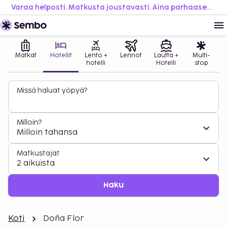
Varaa helposti. Matkusta joustavasti. Aina parhaaseen hintaan.
Matkat
Hotellit
Lento +
Lennot
Lautta +
Multi-
hotelli
Hotelli
stop
Missä haluat yöpyä?
Milloin?
Milloin tahansa
Matkustajat
2 aikuista
Haku
Koti
Doña Flor