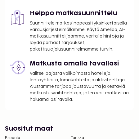
henkilöllisyystodistus tai passi.
Kansallisten määräysten vuoksi käteismaksut
Helppo matkasuunnittelu
eivät voi ylittää 5000 EUR:n suuruista summaa
Suunnittele matkasi nopeasti yksinkertaisella
tässä majoituspaikassa. Saat lisätietoja asiasta
varausjärjestelmällämme. Käytä Ameliaa, AI-
ottamalla yhteyttä majoituspaikkaan
matkasuunnittelijaamme, vertaile hintoja ja
varausvahvistuksessa olevien tietojen avulla.
löydä parhaat tarjoukset,
Kausiluontoinen uima-allas on käytettävissä
pakettisuojelusuunnitelmamme turvin.
toukokuusta syyskuuhun.
Matkusta omalla tavallasi
Majoituspaikassa on tarjolla
yhdistettäviä/vierekkäisiä huoneita, joiden
Valitse laajasta valikoimasta hotelleja,
saatavuus on rajoitettua. Niitä voi pyytää
lentoyhtiöitä, lomakohteita ja aktiviteetteja.
ottamalla yhteyttä majoituspaikkaan.
Alustamme tarjoaa joustavuutta ja kestäviä
matkustusvaihtoehtoja, joten voit matkustaa
Yhteystiedot löytyvät varausvahvistuksesta.
haluamallasi tavalla.
Suositut maat
Espanja
Tanska