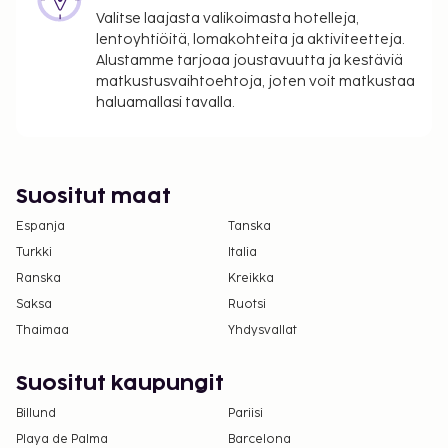
ilmoittamat maksut.
Valitse laajasta valikoimasta hotelleja,
Maksu buffetaamiaisesta: noin 15 EUR per
lentoyhtiöitä, lomakohteita ja aktiviteetteja.
henkilö
Alustamme tarjoaa joustavuutta ja kestäviä
matkustusvaihtoehtoja, joten voit matkustaa
Lisävuode: 30.0 EUR per päivä
haluamallasi tavalla.
Yllä oleva luettelo ei ehkä kata kaikkea. Maksut ja
takuumaksut eivät välttämättä sisällä veroja, ja ne
saattavat muuttua.
Suositut maat
Kansallisten määräysten vuoksi käteismaksut
Espanja
Tanska
eivät voi ylittää 1000 EUR:n suuruista summaa
tässä majoituspaikassa. Saat lisätietoja asiasta
Turkki
Italia
ottamalla yhteyttä majoituspaikkaan
Ranska
Kreikka
varausvahvistuksessa olevien tietojen avulla.
Saksa
Ruotsi
Thaimaa
Yhdysvallat
Suositut kaupungit
Billund
Pariisi
Playa de Palma
Barcelona