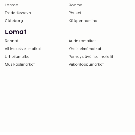
Lontoo
Rooma
Frederikshavn
Phuket
Göteborg
Kööpenhamina
Lomat
Rannat
Aurinkomatkat
All Inclusive -matkat
Yhdistelmämatkat
Urheilumatkat
Perheystävälliset hotellit
Musikaalimatkat
Viikonloppumatkat