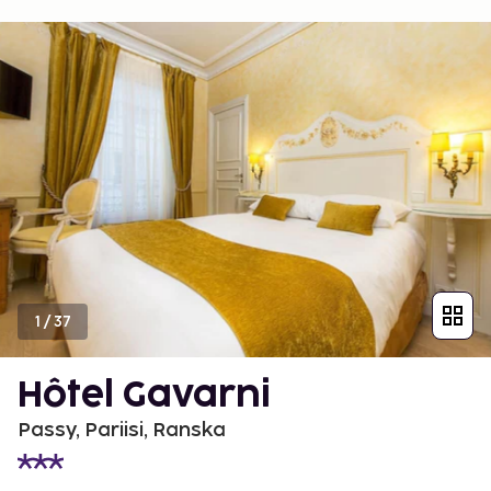
1
/
37
Hôtel Gavarni
Passy, Pariisi, Ranska