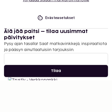
Kirjaudu sisään matkatoimistoille
Evästeasetukset
Älä jää paitsi – tilaa uusimmat
päivitykset
Pysy ajan tasalla! Saat matkavinkkejä, inspiraatiota
ja pääsyn ainutlaatuisiin tarjouksiin.
Tilaa