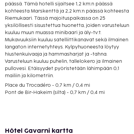
päässä. Tämä hotelli sijaitsee 1,2 km:n päässä
kohteesta Marskenttä ja 2,2 km:n päässä kohteesta
Riemukaari. Tässä majoituspaikassa on 25
yksilöllisesti sisustettua huonetta, joiden varusteluun
kuuluu muun muassa minibaari ja äly-tv:t.
Mukavuuksiin kuuluu satelliittikanavat sekä ilmainen
langaton internetyhteys. Kylpyhuoneesta löytyy
hiustenkuivaaja ja hammasharjat ja -tahna.
Varusteluun kuuluu puhelin, tallelokero ja ilmainen
pullovesi. Etäisyydet pyöristetään lähimpään 0,1
mailiin ja kilometriin.
Place du Trocadéro - 0,7 km / 0,4 mi
Pont de Bir-Hakeim (silta) - 0,7 km / 0,4 mi
Seine - 0,9 km / 0,5 mi
Eiffel-torni - 1,1 km / 0,7 mi
Marskenttä - 1,2 km / 0,7 mi
Avenue Georges V - 1,6 km / 1 mi
Avenue Montaigne - 1,7 km / 1,1 mi
Hôtel Gavarni kartta