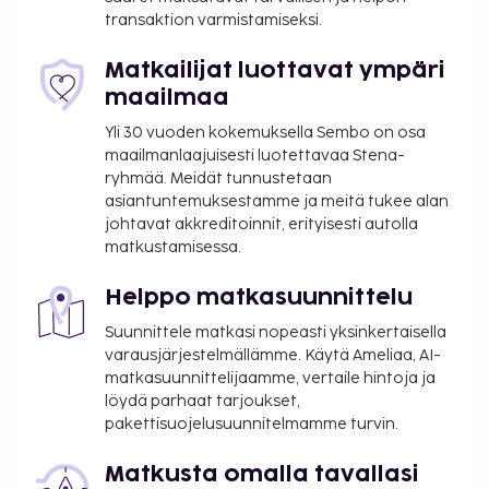
internetyhteys, concierge-palvelut ja lastenvahti
transaktion varmistamiseksi.
(lisämaksusta). Tämän hotellin palveluihin kuuluu
muun muassa lahjatavaraliikkeitä/lehtikioskeja,
Matkailijat luottavat ympäri
televisio yleisissä tiloissa ja juhlasali. Hotelli tarjoaa
maailmaa
asiakkailleen huonepalvelun. Baarissa voit nauttia
Yli 30 vuoden kokemuksella Sembo on osa
raikasta juotavaa. Maksullinen buffetaamiainen
maailmanlaajuisesti luotettavaa Stena-
tarjotaan päivittäin klo 7.00–10.30. Tämän
ryhmää. Meidät tunnustetaan
majoituspaikan virallisen tähtiluokituksen on
asiantuntemuksestamme ja meitä tukee alan
myöntänyt Ranskan turismin kehitysjärjestö ATOUT.
johtavat akkreditoinnit, erityisesti autolla
matkustamisessa.
Majoituspaikka on suljettu heinäkuussa ja elokuussa.
Majoituspaikka veloittaa seuraavat paikan päällä
Helppo matkasuunnittelu
suoritettavat maksut. Maksuihin saattaa sisältyä
Suunnittele matkasi nopeasti yksinkertaisella
sovellettavat verot:
varausjärjestelmällämme. Käytä Ameliaa, AI-
Kaupungin perimä vero: 5.53 EUR per henkilö
matkasuunnittelijaamme, vertaile hintoja ja
per yö. Tätä veroa ei peritä alle 18 vuotta
löydä parhaat tarjoukset,
vanhoilta lapsilta.
pakettisuojelusuunnitelmamme turvin.
Tässä on mainittu kaikki majoituspaikan meille
Matkusta omalla tavallasi