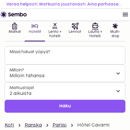
Varaa helposti. Matkusta joustavasti. Aina parhaaseen hintaan.
Matkat
Hotellit
Lento +
Lennot
Lautta +
Multi-
hotelli
Hotelli
stop
Missä haluat yöpyä?
Milloin?
Milloin tahansa
Matkustajat
2 aikuista
Haku
Koti
Ranska
Pariisi
Hôtel Gavarni