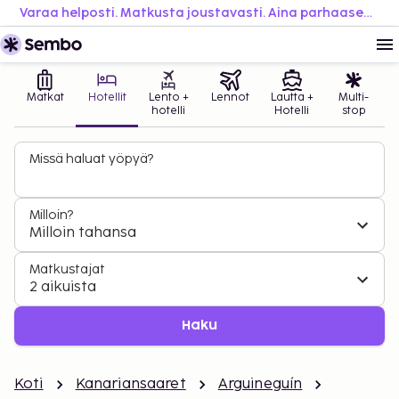
Varaa helposti. Matkusta joustavasti. Aina parhaaseen hintaan.
Matkat
Hotellit
Lento +
Lennot
Lautta +
Multi-
hotelli
Hotelli
stop
Missä haluat yöpyä?
Milloin?
Milloin tahansa
Matkustajat
2 aikuista
Haku
Koti
Kanariansaaret
Arguineguín