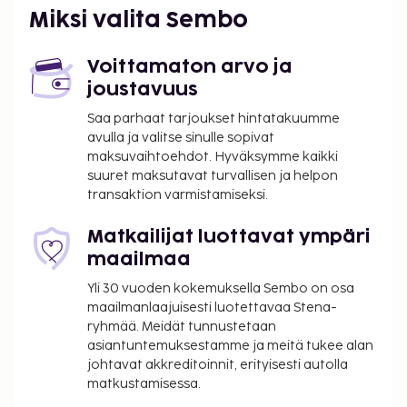
Miksi valita Sembo
Voittamaton arvo ja
joustavuus
Saa parhaat tarjoukset hintatakuumme
avulla ja valitse sinulle sopivat
maksuvaihtoehdot. Hyväksymme kaikki
suuret maksutavat turvallisen ja helpon
transaktion varmistamiseksi.
Matkailijat luottavat ympäri
maailmaa
Yli 30 vuoden kokemuksella Sembo on osa
maailmanlaajuisesti luotettavaa Stena-
ryhmää. Meidät tunnustetaan
asiantuntemuksestamme ja meitä tukee alan
johtavat akkreditoinnit, erityisesti autolla
matkustamisessa.