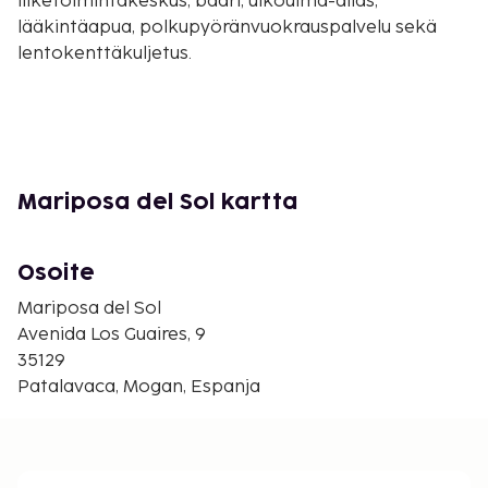
liiketoimintakeskus, baari, ulkouima-allas,
lääkintäapua, polkupyöränvuokrauspalvelu sekä
lentokenttäkuljetus.
Mariposa del Sol kartta
Osoite
Mariposa del Sol
Avenida Los Guaires, 9
35129
Patalavaca, Mogan, Espanja