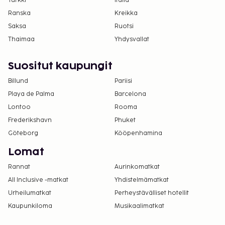
Turkki
Italia
Ranska
Kreikka
Saksa
Ruotsi
Thaimaa
Yhdysvallat
Suositut kaupungit
Billund
Pariisi
Playa de Palma
Barcelona
Lontoo
Rooma
Frederikshavn
Phuket
Göteborg
Kööpenhamina
Lomat
Rannat
Aurinkomatkat
All Inclusive -matkat
Yhdistelmämatkat
Urheilumatkat
Perheystävälliset hotellit
Kaupunkiloma
Musikaalimatkat