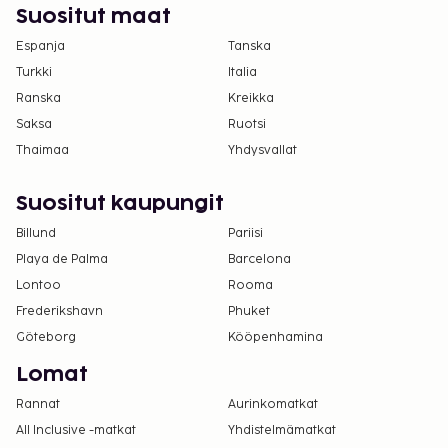
Suositut maat
Espanja
Tanska
Turkki
Italia
Ranska
Kreikka
Saksa
Ruotsi
Thaimaa
Yhdysvallat
Suositut kaupungit
Billund
Pariisi
Playa de Palma
Barcelona
Lontoo
Rooma
Frederikshavn
Phuket
Göteborg
Kööpenhamina
Lomat
Rannat
Aurinkomatkat
All Inclusive -matkat
Yhdistelmämatkat