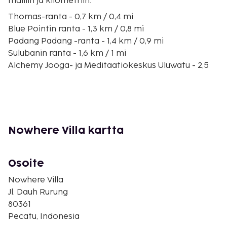
mailiin ja kilometriin.
Thomas-ranta - 0,7 km / 0,4 mi
Blue Pointin ranta - 1,3 km / 0,8 mi
Padang Padang -ranta - 1,4 km / 0,9 mi
Sulubanin ranta - 1,6 km / 1 mi
Alchemy Jooga- ja Meditaatiokeskus Uluwatu - 2,5
km / 1,5 mi
Uluwatun kalliot - 2,6 km / 1,6 mi
Uluwatun temppeli - 2,6 km / 1,6 mi
Impossibles-ranta - 2,9 km / 1,8 mi
Nyang Nyangin ranta - 3,8 km / 2,4 mi
Nowhere Villa kartta
New Kuta Beachin ranta - 4,5 km / 2,8 mi
Binginin ranta - 3,6 km / 2,3 mi
New Kuta Golf - 7,1 km / 4,4 mi
Osoite
Garuda Wisnu Kencanan kulttuuripuisto - 10,1 km /
Nowhere Villa
6,3 mi
Jl. Dauh Rurung
Sidewalk Jimbaran - 11,3 km / 7 mi
80361
Udayanan yliopisto - 11,7 km / 7,2 mi
Pecatu, Indonesia