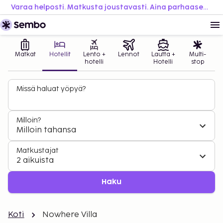
Varaa helposti. Matkusta joustavasti. Aina parhaaseen hintaan.
Matkat
Hotellit
Lento +
Lennot
Lautta +
Multi-
hotelli
Hotelli
stop
Missä haluat yöpyä?
Milloin?
Milloin tahansa
Matkustajat
2 aikuista
Haku
Koti
Nowhere Villa