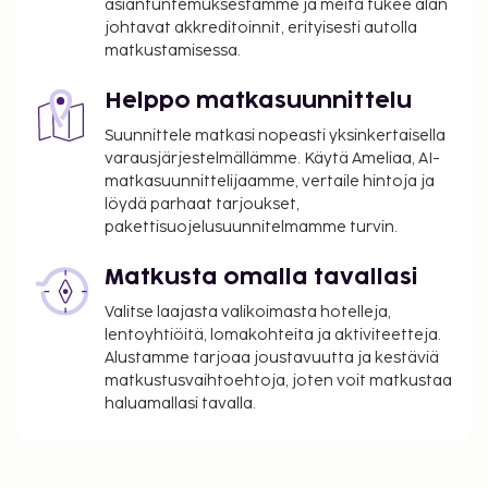
asiantuntemuksestamme ja meitä tukee alan
johtavat akkreditoinnit, erityisesti autolla
matkustamisessa.
Helppo matkasuunnittelu
Suunnittele matkasi nopeasti yksinkertaisella
varausjärjestelmällämme. Käytä Ameliaa, AI-
matkasuunnittelijaamme, vertaile hintoja ja
löydä parhaat tarjoukset,
pakettisuojelusuunnitelmamme turvin.
Matkusta omalla tavallasi
Valitse laajasta valikoimasta hotelleja,
lentoyhtiöitä, lomakohteita ja aktiviteetteja.
Alustamme tarjoaa joustavuutta ja kestäviä
matkustusvaihtoehtoja, joten voit matkustaa
haluamallasi tavalla.