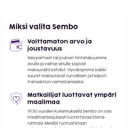
Lähin suuri lentokenttä on Denpasar (DPS-Ngurah
Rain kansainvälinen lentoasema) - 20,6 km / 12,8 mi
Palveluihin kuuluu ilmainen pysäköinti. Hyödynnä
ulkouima-allas ja terassi. Paikallisten säädösten
Miksi valita Sembo
mukaan kaikkien asiakkaiden on pysyttävä
majoituspaikan tiloissa hiljaisuuden päivänä (Nyepi)
Voittamaton arvo ja
/ hindulaisena uutenavuotena 24 tunnin ajan (alkaen
joustavuus
klo 6.00). Hiljaisuuden päivä on tavallisesti
maaliskuussa tai huhtikuussa (päivämäärä vaihtelee
Saa parhaat tarjoukset hintatakuumme
avulla ja valitse sinulle sopivat
vuosittain). Sisään- tai uloskirjautuminen ei ole
maksuvaihtoehdot. Hyväksymme kaikki
tuona päivänä mahdollista. Myös Ngurah Rain
suuret maksutavat turvallisen ja helpon
kansainvälinen lentoasema (Densaparin
transaktion varmistamiseksi.
kansainvälinen lentoasema) on suljettu hiljaisuuden
päivänä.
Matkailijat luottavat ympäri
maailmaa
Yli 30 vuoden kokemuksella Sembo on osa
maailmanlaajuisesti luotettavaa Stena-
ryhmää. Meidät tunnustetaan