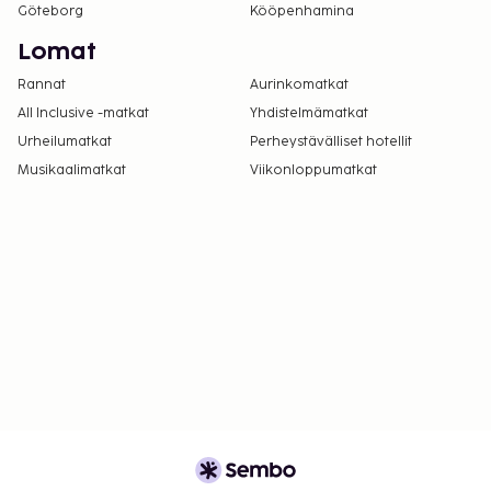
Göteborg
Kööpenhamina
Lomat
Rannat
Aurinkomatkat
All Inclusive -matkat
Yhdistelmämatkat
Urheilumatkat
Perheystävälliset hotellit
Musikaalimatkat
Viikonloppumatkat