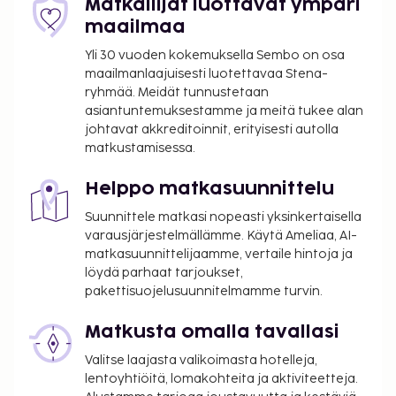
Matkailijat luottavat ympäri
majoituspaikassa. Veron määrä riippuu
maailmaa
kaudesta, eikä sitä välttämättä peritä ympäri
vuoden. Muita poikkeuksia tai alennuksia
Yli 30 vuoden kokemuksella Sembo on osa
saatetaan soveltaa. Lisätietoja saat ottamalla
maailmanlaajuisesti luotettavaa Stena-
ryhmää. Meidät tunnustetaan
yhteyttä majoituspaikkaan
asiantuntemuksestamme ja meitä tukee alan
varausvahvistuksessa olevia tietoja käyttäen.
johtavat akkreditoinnit, erityisesti autolla
Kaupungin perimä vero: 1.11.–31.3. välisenä aikana
matkustamisessa.
0.50 EUR per majoitustila per yö
Kaupungin perimä vero: 1.4.–31.10. välisenä
Helppo matkasuunnittelu
aikana 2.00 EUR per majoitustila per yö
Suunnittele matkasi nopeasti yksinkertaisella
Tässä on mainittu kaikki majoituspaikan meille
varausjärjestelmällämme. Käytä Ameliaa, AI-
matkasuunnittelijaamme, vertaile hintoja ja
ilmoittamat maksut.
löydä parhaat tarjoukset,
Kansallisten määräysten vuoksi käteismaksut
pakettisuojelusuunnitelmamme turvin.
eivät voi ylittää 500 EUR:n suuruista summaa
tässä majoituspaikassa. Saat lisätietoja asiasta
Matkusta omalla tavallasi
ottamalla yhteyttä majoituspaikkaan
Valitse laajasta valikoimasta hotelleja,
varausvahvistuksessa olevien tietojen avulla.
lentoyhtiöitä, lomakohteita ja aktiviteetteja.