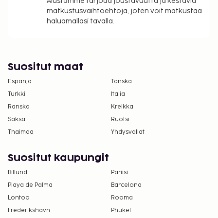
Alustamme tarjoaa joustavuutta ja kestäviä
matkustusvaihtoehtoja, joten voit matkustaa
haluamallasi tavalla.
Suositut maat
Espanja
Tanska
Turkki
Italia
Ranska
Kreikka
Saksa
Ruotsi
Thaimaa
Yhdysvallat
Suositut kaupungit
Billund
Pariisi
Playa de Palma
Barcelona
Lontoo
Rooma
Frederikshavn
Phuket