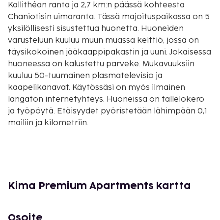
Kallithéan ranta ja 2,7 km:n päässä kohteesta
Chaniotisin uimaranta. Tässä majoituspaikassa on 5
yksilöllisesti sisustettua huonetta. Huoneiden
varusteluun kuuluu muun muassa keittiö, jossa on
täysikokoinen jääkaappipakastin ja uuni. Jokaisessa
huoneessa on kalustettu parveke. Mukavuuksiin
kuuluu 50-tuumainen plasmatelevisio ja
kaapelikanavat. Käytössäsi on myös ilmainen
langaton internetyhteys. Huoneissa on tallelokero
ja työpöytä. Etäisyydet pyöristetään lähimpään 0,1
mailiin ja kilometriin.
Pefkochorin laituri - 0,2 km / 0,2 mi
Chaniotisin uimaranta - 2,6 km / 1,6 mi
Pefkochorin laguuni - 4,2 km / 2,6 mi
Glarokavoksen satama - 4,5 km / 2,8 mi
Glarokavoksen ranta - 5,6 km / 3,5 mi
Kima Premium Apartments kartta
Xenian uimaranta - 7,3 km / 4,6 mi
Chroúsou ranta - 9,4 km / 5,8 mi
Osoite