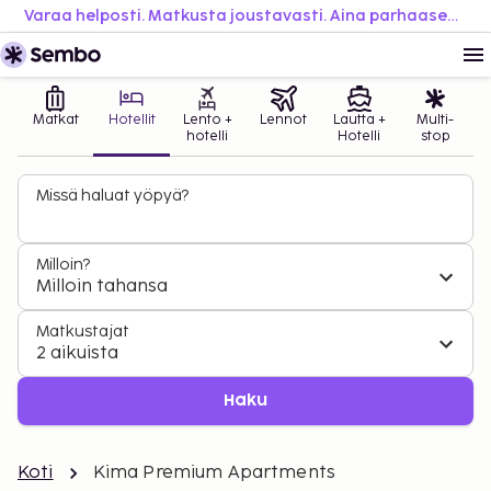
Varaa helposti. Matkusta joustavasti. Aina parhaaseen hintaan.
Matkat
Hotellit
Lento +
Lennot
Lautta +
Multi-
hotelli
Hotelli
stop
Missä haluat yöpyä?
Milloin?
Milloin tahansa
Matkustajat
2 aikuista
Haku
Koti
Kima Premium Apartments