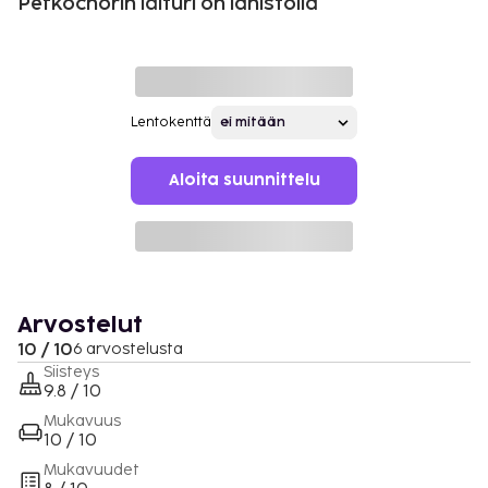
Pefkochorin laituri on lähistöllä
Lentokenttä
Aloita suunnittelu
Arvostelut
10 / 10
6 arvostelusta
Siisteys
9.8 / 10
Mukavuus
10 / 10
Mukavuudet