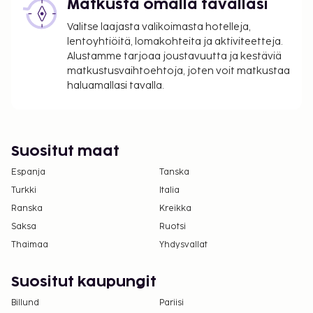
Matkusta omalla tavallasi
Kansallisten määräysten vuoksi käteismaksut
Valitse laajasta valikoimasta hotelleja,
eivät voi ylittää 500 EUR:n suuruista summaa
lentoyhtiöitä, lomakohteita ja aktiviteetteja.
tässä majoituspaikassa. Saat lisätietoja asiasta
Alustamme tarjoaa joustavuutta ja kestäviä
ottamalla yhteyttä majoituspaikkaan
matkustusvaihtoehtoja, joten voit matkustaa
varausvahvistuksessa olevien tietojen avulla.
haluamallasi tavalla.
Uima-allasta voi käyttää klo 10.30–19.00.
Kaikki maksut voidaan maksaa käteisettömillä
maksutavoilla.
Suositut maat
Espanja
Tanska
Turkki
Italia
Ranska
Kreikka
Saksa
Ruotsi
Thaimaa
Yhdysvallat
Suositut kaupungit
Billund
Pariisi