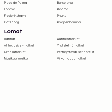
Playa de Palma
Barcelona
Lontoo
Rooma
Frederikshavn
Phuket
Göteborg
Kööpenhamina
Lomat
Rannat
Aurinkomatkat
All Inclusive -matkat
Yhdistelmämatkat
Urheilumatkat
Perheystävälliset hotellit
Musikaalimatkat
Viikonloppumatkat