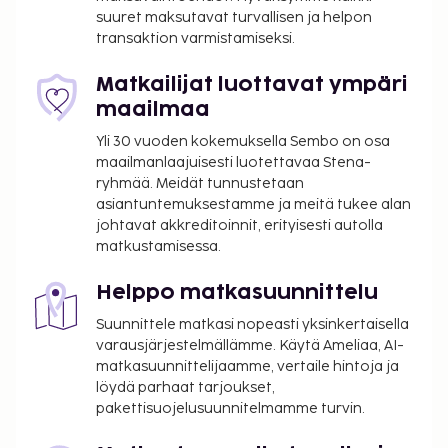
suuret maksutavat turvallisen ja helpon
6ta.
transaktion varmistamiseksi.
Majoituspaikka veloittaa seuraavat paikan päällä
suoritettavat maksut. Maksuihin saattaa sisältyä
Matkailijat luottavat ympäri
sovellettavat verot:
maailmaa
Kaupunki perii kaupunkiveron, joka maksetaan
Yli 30 vuoden kokemuksella Sembo on osa
majoituspaikassa. Veron määrä riippuu
maailmanlaajuisesti luotettavaa Stena-
ryhmää. Meidät tunnustetaan
kaudesta, eikä sitä välttämättä peritä ympäri
asiantuntemuksestamme ja meitä tukee alan
vuoden. Muita poikkeuksia tai alennuksia
johtavat akkreditoinnit, erityisesti autolla
saatetaan soveltaa. Lisätietoja saat ottamalla
matkustamisessa.
yhteyttä majoituspaikkaan
varausvahvistuksessa olevia tietoja käyttäen.
Helppo matkasuunnittelu
Kaupungin perimä vero: 1.11.–31.3. välisenä aikana
Suunnittele matkasi nopeasti yksinkertaisella
0.50 EUR per majoitustila per yö
varausjärjestelmällämme. Käytä Ameliaa, AI-
Kaupungin perimä vero: 1.4.–31.10. välisenä
matkasuunnittelijaamme, vertaile hintoja ja
aikana 2.00 EUR per majoitustila per yö
löydä parhaat tarjoukset,
pakettisuojelusuunnitelmamme turvin.
Tässä on mainittu kaikki majoituspaikan meille
ilmoittamat maksut.