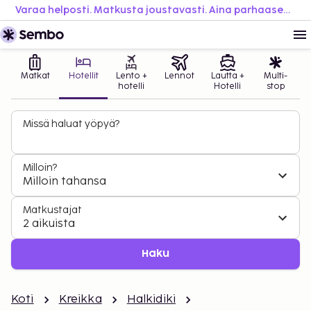
Varaa helposti. Matkusta joustavasti. Aina parhaaseen hintaan.
Matkat
Hotellit
Lento +
Lennot
Lautta +
Multi-
hotelli
Hotelli
stop
Missä haluat yöpyä?
Milloin?
Milloin tahansa
Matkustajat
2 aikuista
Haku
Koti
Kreikka
Halkidiki