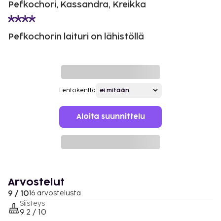
Pefkochori, Kassandra, Kreikka
Pefkochorin laituri on lähistöllä
Lentokenttä
Aloita suunnittelu
Arvostelut
9 / 10
16 arvostelusta
Siisteys
9.2 / 10