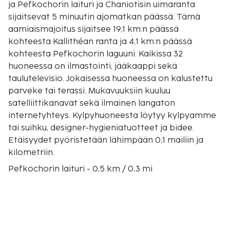
ja Pefkochorin laituri ja Chaniotisin uimaranta
sijaitsevat 5 minuutin ajomatkan päässä. Tämä
aamiaismajoitus sijaitsee 19,1 km:n päässä
kohteesta Kallithéan ranta ja 4,1 km:n päässä
kohteesta Pefkochorin laguuni. Kaikissa 32
huoneessa on ilmastointi, jääkaappi sekä
taulutelevisio. Jokaisessa huoneessa on kalustettu
parveke tai terassi. Mukavuuksiin kuuluu
satelliittikanavat sekä ilmainen langaton
internetyhteys. Kylpyhuoneesta löytyy kylpyamme
tai suihku, designer-hygieniatuotteet ja bidee.
Etäisyydet pyöristetään lähimpään 0,1 mailiin ja
kilometriin.
Pefkochorin laituri - 0,5 km / 0,3 mi
Chaniotisin uimaranta - 2,4 km / 1,5 mi
Pefkochorin laguuni - 4 km / 2,5 mi
Glarokavoksen satama - 5,3 km / 3,3 mi
Glarokavoksen ranta - 5,4 km / 3,3 mi