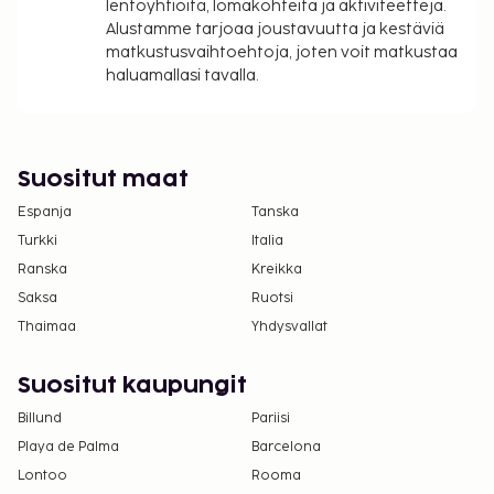
lentoyhtiöitä, lomakohteita ja aktiviteetteja.
Alustamme tarjoaa joustavuutta ja kestäviä
matkustusvaihtoehtoja, joten voit matkustaa
haluamallasi tavalla.
Suositut maat
Espanja
Tanska
Turkki
Italia
Ranska
Kreikka
Saksa
Ruotsi
Thaimaa
Yhdysvallat
Suositut kaupungit
Billund
Pariisi
Playa de Palma
Barcelona
Lontoo
Rooma