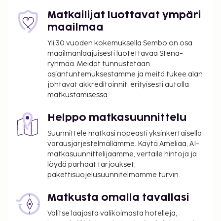
Käytössäsi on kahvi-/teetarjoilu yleisissä tiloissa,
mikroaaltouuni yleisissä tiloissa ja jääkaappi
Matkailijat luottavat ympäri
yleisissä tiloissa. Palveluihin kuuluu ilmainen
maailmaa
pysäköinti. Hemmottele itseäsi kylpylässä, jonka
Yli 30 vuoden kokemuksella Sembo on osa
hoitoihin kuuluu muun muassa hierontapalvelut;
maailmanlaajuisesti luotettavaa Stena-
kattoterassi ja puutarha tarjoavat upeat näkymät.
ryhmää. Meidät tunnustetaan
Tämän aamiaismajoituksen palveluihin kuuluu muun
asiantuntemuksestamme ja meitä tukee alan
muassa ilmainen langaton internetyhteys,
johtavat akkreditoinnit, erityisesti autolla
matkustamisessa.
concierge-palvelut ja
lahjatavaraliikkeitä/lehtikioskeja. Ilmainen täysi
Helppo matkasuunnittelu
aamiainen tarjoillaan päivittäin klo 9.00–9.30.
Hierontapalvelut tulee varata etukäteen.
Suunnittele matkasi nopeasti yksinkertaisella
Varauksen voi tehdä ottamalla
varausjärjestelmällämme. Käytä Ameliaa, AI-
matkasuunnittelijaamme, vertaile hintoja ja
majoituspaikkaan yhteyttä ennen saapumista
löydä parhaat tarjoukset,
soittamalla varausvahvistuksessa olevaan
pakettisuojelusuunnitelmamme turvin.
numeroon.
Lapsia (iältään 12 vuoden tai nuorempia) ei voida
Matkusta omalla tavallasi
majoittaa tässä hotellissa.
Valitse laajasta valikoimasta hotelleja,