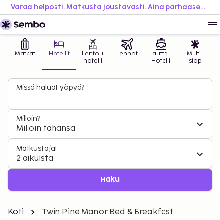
Varaa helposti. Matkusta joustavasti. Aina parhaaseen hintaan.
Matkat
Hotellit
Lento +
Lennot
Lautta +
Multi-
hotelli
Hotelli
stop
Missä haluat yöpyä?
Milloin?
Milloin tahansa
Matkustajat
2 aikuista
Haku
Koti
Twin Pine Manor Bed & Breakfast