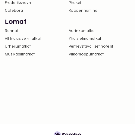
Frederikshavn
Phuket
Göteborg
Kööpenhamina
Lomat
Rannat
Aurinkomatkat
All Inclusive -matkat
Yhdistelmämatkat
Urheilumatkat
Perheystävälliset hotellit
Musikaalimatkat
Viikonloppumatkat