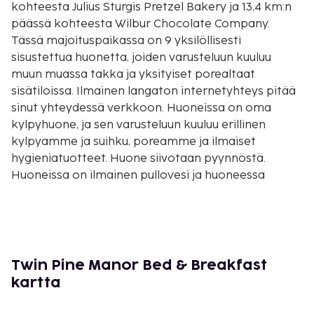
kohteesta Julius Sturgis Pretzel Bakery ja 13,4 km:n
päässä kohteesta Wilbur Chocolate Company.
Tässä majoituspaikassa on 9 yksilöllisesti
sisustettua huonetta, joiden varusteluun kuuluu
muun muassa takka ja yksityiset porealtaat
sisätiloissa. Ilmainen langaton internetyhteys pitää
sinut yhteydessä verkkoon. Huoneissa on oma
kylpyhuone, ja sen varusteluun kuuluu erillinen
kylpyamme ja suihku, poreamme ja ilmaiset
hygieniatuotteet. Huone siivotaan pyynnöstä.
Huoneissa on ilmainen pullovesi ja huoneessa
tarjottava hierontapalvelu. Etäisyydet pyöristetään
lähimpään 0,1 mailiin ja kilometriin.
Horst Auction - 0,6 km / 0,4 mi
Car and Pedal Car Museum - 4,8 km / 3 mi
Eicher Arts Center - 5 km / 3,1 mi
Twin Pine Manor Bed & Breakfast
Ephrata Performing Arts Center - 5 km / 3,1 mi
kartta
WellSpan Ephrata Community Hospital - 5 km / 3,1