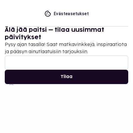
Evästeasetukset
Älä jää paitsi – tilaa uusimmat
päivitykset
Pysy ajan tasalla! Saat matkavinkkejä, inspiraatiota
ja pääsyn ainutlaatuisiin tarjouksiin.
Tilaa
©
2026
Stena Line Travel Group AB