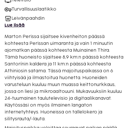
Televisio
Turvallisuuslaatikko
Leivänpaahdin
Lue lisää
Marton Perissa sijaitsee kivenheiton päässä
kohteesta Perissan uimaranta ja vain 1 minuutin
ajomatkan päässä kohteesta Muinainen Thira.
Tämä huoneisto sijaitsee 8,9 km:n päässä kohteesta
Santorínin kaldera ja 11 km:n päässä kohteesta
Athiniosin satama. Tässä majoituspaikassa on 6
viihtyisää ja ilmastoitua huonetta. Huoneiden
varusteluun kuuluu muun muassa keittonurkkaus,
jossa on liesi ja mikroaaltouuni. Mukavuuksiin kuuluu
24-tuumainen taulutelevisio ja digitaalikanavat.
Käytössäsi on myös ilmainen langaton
internetyhteys. Huoneissa on tallelokero ja
silitysrauta/-lauta.