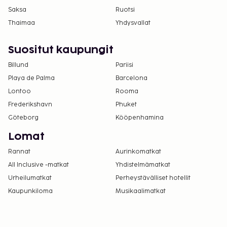
Saksa
Ruotsi
Thaimaa
Yhdysvallat
Suositut kaupungit
Billund
Pariisi
Playa de Palma
Barcelona
Lontoo
Rooma
Frederikshavn
Phuket
Göteborg
Kööpenhamina
Lomat
Rannat
Aurinkomatkat
All Inclusive -matkat
Yhdistelmämatkat
Urheilumatkat
Perheystävälliset hotellit
Kaupunkiloma
Musikaalimatkat