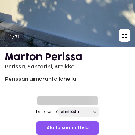
1
/
71
Marton Perissa
Perissa, Santorini, Kreikka
Perissan uimaranta lähellä
Lentokenttä
Aloita suunnittelu