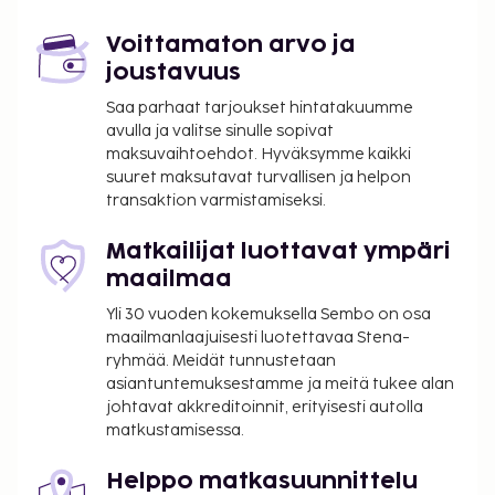
tässä majoituspaikassa. Saat lisätietoja asiasta
ottamalla yhteyttä majoituspaikkaan
Voittamaton arvo ja
varausvahvistuksessa olevien tietojen avulla.
joustavuus
Kontaktiton sisäänkirjautuminen ja kontaktiton
Saa parhaat tarjoukset hintatakuumme
uloskirjautuminen ovat saatavilla.
avulla ja valitse sinulle sopivat
maksuvaihtoehdot. Hyväksymme kaikki
suuret maksutavat turvallisen ja helpon
transaktion varmistamiseksi.
Matkailijat luottavat ympäri
maailmaa
Yli 30 vuoden kokemuksella Sembo on osa
maailmanlaajuisesti luotettavaa Stena-
ryhmää. Meidät tunnustetaan
asiantuntemuksestamme ja meitä tukee alan
johtavat akkreditoinnit, erityisesti autolla
matkustamisessa.
Helppo matkasuunnittelu