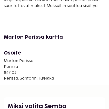
Majoituspaikka veloittaa seuraavat paikan päällä
suoritettavat maksut. Maksuihin saattaa sisältyä
sovellettavat verot:
Kaupunki perii kaupunkiveron, joka maksetaan
majoituspaikassa. Veron määrä riippuu
kaudesta, eikä sitä välttämättä peritä ympäri
Marton Perissa kartta
vuoden. Muita poikkeuksia tai alennuksia
saatetaan soveltaa. Lisätietoja saat ottamalla
yhteyttä majoituspaikkaan
Osoite
varausvahvistuksessa olevia tietoja käyttäen.
Kaupungin perimä vero: 1.11.–31.3. välisenä aikana
Marton Perissa
0.50 EUR per majoitustila per yö
Perissa
Kaupungin perimä vero: 1.4.–31.10. välisenä
847 03
aikana 2.00 EUR per majoitustila per yö
Perissa, Santorini, Kreikka
Tässä on mainittu kaikki majoituspaikan meille
ilmoittamat maksut.
Kansallisten määräysten vuoksi käteismaksut
Miksi valita Sembo
eivät voi ylittää 500 EUR:n suuruista summaa