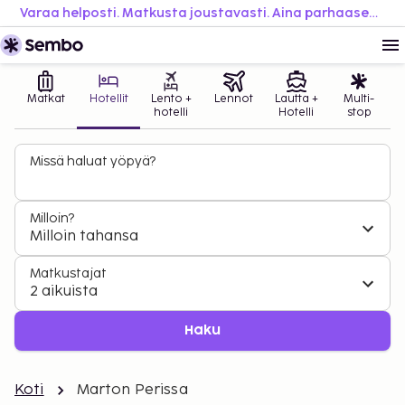
Varaa helposti. Matkusta joustavasti. Aina parhaaseen hintaan.
Matkat
Hotellit
Lento +
Lennot
Lautta +
Multi-
hotelli
Hotelli
stop
Missä haluat yöpyä?
Milloin?
Milloin tahansa
Matkustajat
2 aikuista
Haku
Koti
Marton Perissa