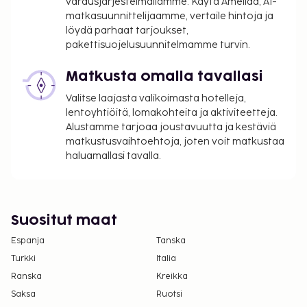
varausjärjestelmällämme. Käytä Ameliaa, AI-
matkasuunnittelijaamme, vertaile hintoja ja
löydä parhaat tarjoukset,
pakettisuojelusuunnitelmamme turvin.
Matkusta omalla tavallasi
Valitse laajasta valikoimasta hotelleja,
lentoyhtiöitä, lomakohteita ja aktiviteetteja.
Alustamme tarjoaa joustavuutta ja kestäviä
matkustusvaihtoehtoja, joten voit matkustaa
haluamallasi tavalla.
Suositut maat
Espanja
Tanska
Turkki
Italia
Ranska
Kreikka
Saksa
Ruotsi