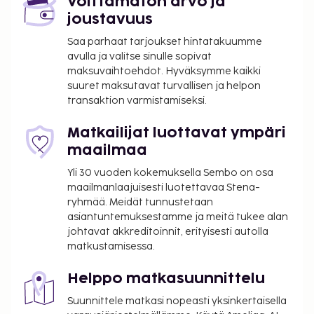
Voittamaton arvo ja
2026.
joustavuus
Saapuminen
Saa parhaat tarjoukset hintatakuumme
avulla ja valitse sinulle sopivat
Vapaavalintainen päivä, väh. 2-3 yötä ajankohdasta
maksuvaihtoehdot. Hyväksymme kaikki
riippuen. Check in -aika: 15:00 - 22:00,
suuret maksutavat turvallisen ja helpon
huoneenluovutusaika: 11:00.
transaktion varmistamiseksi.
Matkailijat luottavat ympäri
maailmaa
Yli 30 vuoden kokemuksella Sembo on osa
maailmanlaajuisesti luotettavaa Stena-
ryhmää. Meidät tunnustetaan
asiantuntemuksestamme ja meitä tukee alan
johtavat akkreditoinnit, erityisesti autolla
matkustamisessa.
Helppo matkasuunnittelu
Suunnittele matkasi nopeasti yksinkertaisella