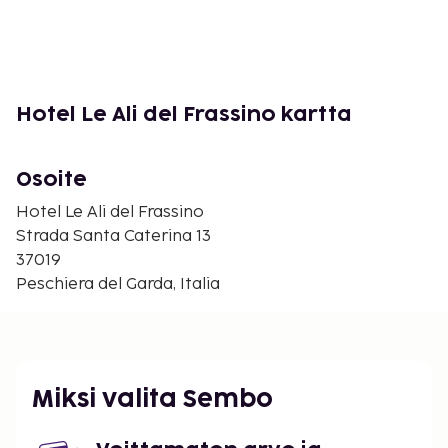
Palvelut rakennuksessa
Vastaanotto, ravintola, ulkouima-allas, avoinna
toukokuu- syyskuu, kuntosali, sauna, kylpylä, baari,
Wi-Fi, paikoitus.
Hotel Le Ali del Frassino kartta
Lisävalinta
Osoite
Lastensänky varattava etukäteen, € 25/yö.
Lastentuoli ilmainen.
Hotel Le Ali del Frassino
Strada Santa Caterina 13
Muuta
37019
Päivittäinen siivous sisältyy. Vuodevaatteet ja
Peschiera del Garda, Italia
pyyhkeet sisältyvät. Turistivero/ympäristömaksu
maksetaan paikan päällä.
3 kerr., hissi.
Ilmaisia öitä
Miksi valita Sembo
10% alennus on 4 pv vai useampi ajalla 11/10-24/12