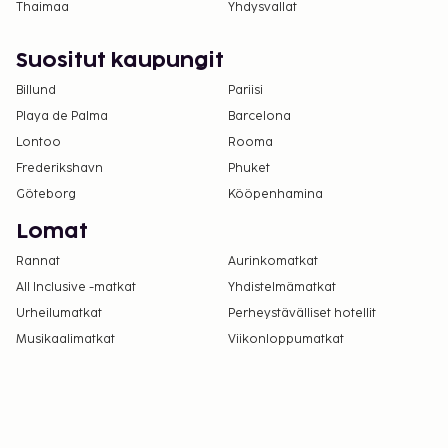
Thaimaa
Yhdysvallat
Suositut kaupungit
Billund
Pariisi
Playa de Palma
Barcelona
Lontoo
Rooma
Frederikshavn
Phuket
Göteborg
Kööpenhamina
Lomat
Rannat
Aurinkomatkat
All Inclusive -matkat
Yhdistelmämatkat
Urheilumatkat
Perheystävälliset hotellit
Musikaalimatkat
Viikonloppumatkat