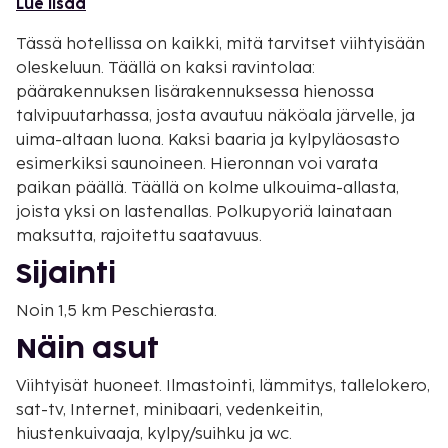
Lue lisää
Tässä hotellissa on kaikki, mitä tarvitset viihtyisään
oleskeluun. Täällä on kaksi ravintolaa:
päärakennuksen lisärakennuksessa hienossa
talvipuutarhassa, josta avautuu näköala järvelle, ja
uima-altaan luona. Kaksi baaria ja kylpyläosasto
esimerkiksi saunoineen. Hieronnan voi varata
paikan päällä. Täällä on kolme ulkouima-allasta,
joista yksi on lastenallas. Polkupyoriä lainataan
maksutta, rajoitettu saatavuus.
Sijainti
Noin 1,5 km Peschierasta.
Näin asut
Viihtyisät huoneet. Ilmastointi, lämmitys, tallelokero,
sat-tv, Internet, minibaari, vedenkeitin,
hiustenkuivaaja, kylpy/suihku ja wc.