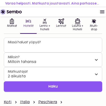
Varaa helposti. Matkusta joustavasti. Aina parhaaseen hintaan.
Matkat
Hotellit
Lento +
Lennot
Lautta +
Multi-
hotelli
Hotelli
stop
Missä haluat yöpyä?
Milloin?
Milloin tahansa
Matkustajat
2 aikuista
Haku
Koti
Italia
Peschiera