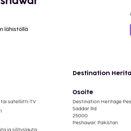
Peshawar
n lähistöllä
Destination Heri
Osoite
tai satelliitti-TV
Destination Heritage Pe
Saddar Rd
i
25000
Peshawar, Pakistan
uta ja silityslauta