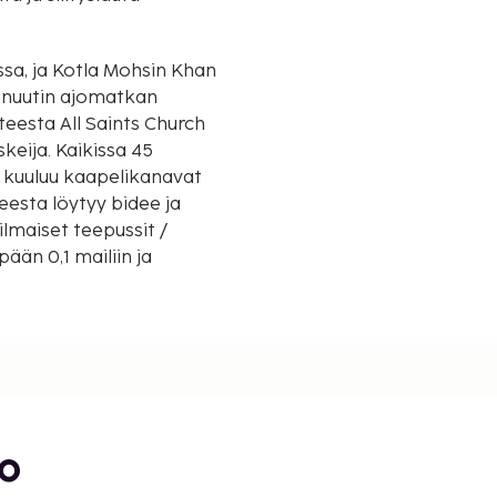
sa, ja Kotla Mohsin Khan
minuutin ajomatkan
eija. Kaikissa 45
n kuuluu kaapelikanavat
esta löytyy bidee ja
 ilmaiset teepussit /
ään 0,1 mailiin ja
/ 1,3 mi
bo