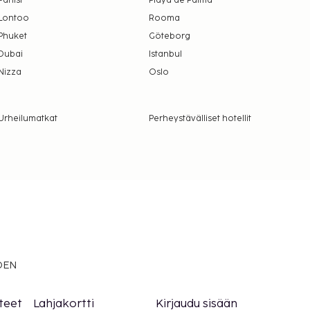
Pariisi
Playa de Palma
Lontoo
Rooma
Phuket
Göteborg
Dubai
Istanbul
Nizza
Oslo
Urheilumatkat
Perheystävälliset hotellit
EDEN
teet
Lahjakortti
Kirjaudu sisään