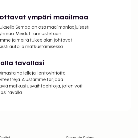
luottavat ympäri maailmaa
uksella Sembo on osa maailmanlaajuisesti
ryhmää. Meidät tunnustetaan
mme ja meitä tukee alan johtavat
isesti autolla matkustamisessa.
lla tavallasi
oimasta hotelleja, lentoyhtiöitä,
viteetteja. Alustamme tarjoaa
äviä matkustusvaihtoehtoja, joten voit
si tavalla.