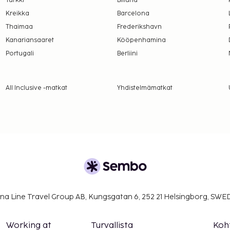
Turkki
Billund
tokortilla maksavilta
Kreikka
Barcelona
ituspaikassa käteisellä
Thaimaa
Frederikshavn
:n myyntivero. Ota
Kanariansaaret
Kööpenhamina
oja.
Portugali
Berliini
lmoittamat maksut.
o (yhteen suuntaan,
All Inclusive -matkat
Yhdistelmämatkat
n ikäiset)
a takuumaksut eivät
.
ustajaeläimiä.
na Line Travel Group AB, Kungsgatan 6, 252 21 Helsingborg, SW
Working at
Turvallista
Koh