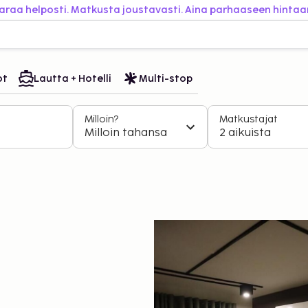
araa helposti. Matkusta joustavasti. Aina parhaaseen hintaa
ot
Lautta + Hotelli
Multi-stop
Milloin?
Matkustajat
Milloin tahansa
2 aikuista