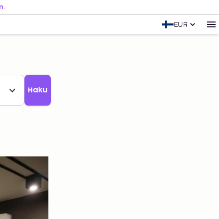
n.
EUR
Haku