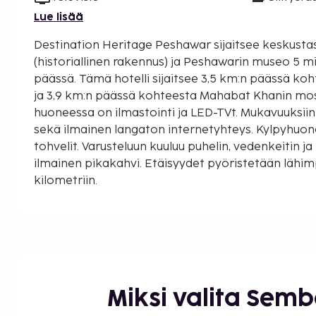
Lue lisää
Destination Heritage Peshawar sijaitsee keskustas
(historiallinen rakennus) ja Peshawarin museo 5 
päässä. Tämä hotelli sijaitsee 3,5 km:n päässä kohteesta All Saints Church
ja 3,9 km:n päässä kohteesta Mahabat Khanin mosk
huoneessa on ilmastointi ja LED-TVt. Mukavuuksii
sekä ilmainen langaton internetyhteys. Kylpyhuone
tohvelit. Varusteluun kuuluu puhelin, vedenkeitin ja
ilmainen pikakahvi. Etäisyydet pyöristetään lähimp
kilometriin.
Peshawarin museo - 1,8 km / 1,1 mi
Kotla Mohsin Khan (historiallinen rakennus) - 2 km 
Bala Hisarin linnoitus - 3,2 km / 2 mi
All Saints Church - 3,3 km / 2,1 mi
Chowk Yadgar (aukio) - 3,8 km / 2,4 mi
Qissa Khawani Bazaar - 3,8 km / 2,4 mi
Miksi valita Sem
Mahabat Khanin moskeija - 3,8 km / 2,4 mi