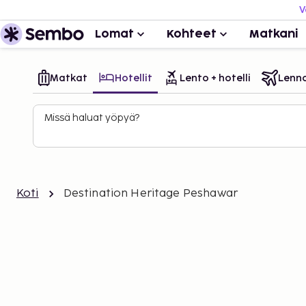
V
Lomat
Kohteet
Matkani
Matkat
Hotellit
Lento + hotelli
Lenn
Missä haluat yöpyä?
Koti
Destination Heritage Peshawar