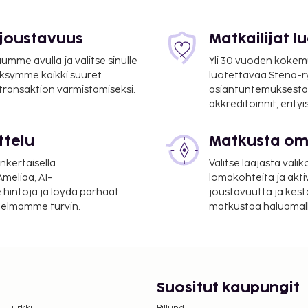
 joustavuus
Matkailijat 
mme avulla ja valitse sinulle
Yli 30 vuoden kokem
ksymme kaikki suuret
luotettavaa Stena-
 transaktion varmistamiseksi.
asiantuntemuksesta
akkreditoinnit, erity
ttelu
Matkusta oma
älinen lentokenttä (PEW)
nkertaisella
Valitse laajasta valik
meliaa, AI-
lomakohteita ja akti
i vuorokauden auki oleva
 hintoja ja löydä parhaat
joustavuutta ja kest
tokenttäkuljetukset
itelmamme turvin.
matkustaa haluamalla
, voit pysäköidä helposti,
n aamiainen tarjoillaan
suoritettavat maksut.
Suositut kaupungit