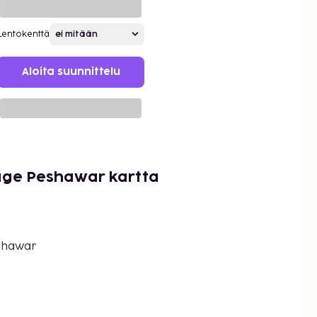
Lentokenttä
Aloita suunnittelu
tage Peshawar kartta
shawar