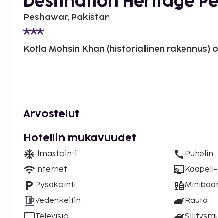
Destination Heritage 
Peshawar, Pakistan
Kotla Mohsin Khan (historiallinen rakennus) o
Arvostelut
Hotellin mukavuudet
Ilmastointi
Puhelin
Internet
Kaapeli- 
Pysäköinti
Minibaar
Vedenkeitin
Rauta
Televisio
Silitysra