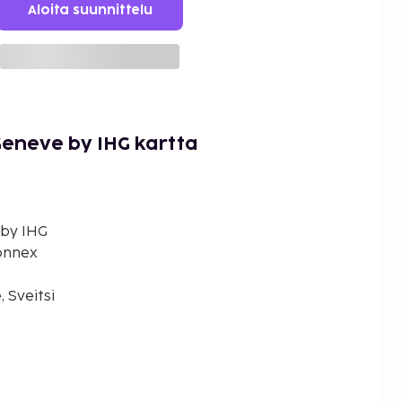
Aloita suunnittelu
Geneve by IHG kartta
 by IHG
onnex
 Sveitsi