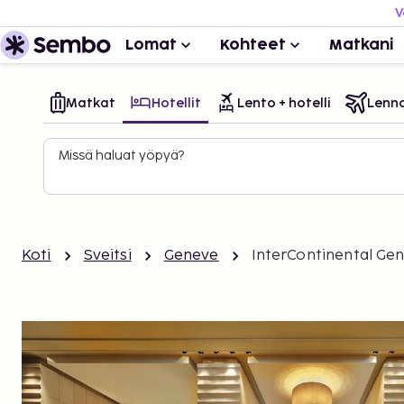
V
Lomat
Kohteet
Matkani
Matkat
Hotellit
Lento + hotelli
Lenn
Missä haluat yöpyä?
Koti
Sveitsi
Geneve
InterContinental Ge