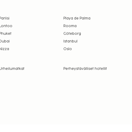
Pariisi
Playa de Palma
Lontoo
Rooma
Phuket
Göteborg
Dubai
Istanbul
Nizza
Oslo
Urheilumatkat
Perheystävälliset hotellit