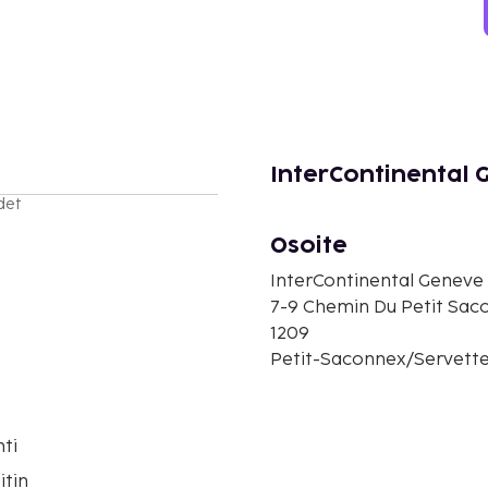
InterContinental 
det
Osoite
InterContinental Geneve
7-9 Chemin Du Petit Sac
1209
Petit-Saconnex/Servette,
ti
itin