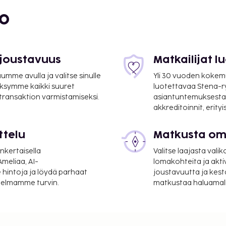
lveluihin sisältyvät
bo
asvohoidot. Paikan päällä
 kuntokeskus sekä kauden
hotellin palveluihin
cierge-palvelut ja
 joustavuus
Matkailijat 
avintolassa nimeltä
mme avulla ja valitse sinulle
Yli 30 vuoden kokem
a. Tämän ravintolan
ksymme kaikki suuret
luotettavaa Stena-
ihin kuuluu myös
 transaktion varmistamiseksi.
asiantuntemuksesta
äytössäsi on allasbaari
akkreditoinnit, erity
 6.30–
.
ttelu
Matkusta oma
suoritettavat maksut.
nkertaisella
Valitse laajasta valik
meliaa, AI-
lomakohteita ja akti
per yö
 hintoja ja löydä parhaat
joustavuutta ja kest
itelmamme turvin.
matkustaa haluamalla
lmoittamat maksut.
e ja 25 CHF lapsille