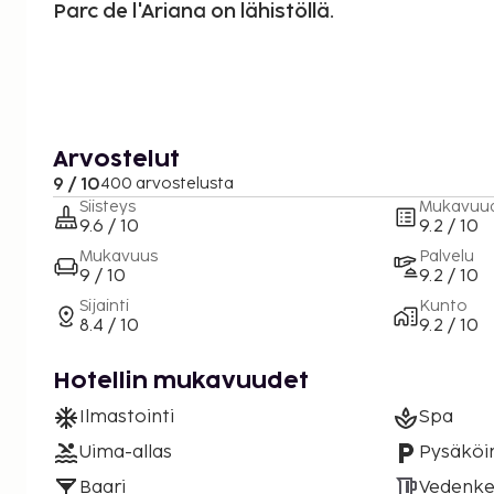
Parc de l'Ariana on lähistöllä.
Arvostelut
9 / 10
400 arvostelusta
Siisteys
Mukavuu
9.6 / 10
9.2 / 10
Mukavuus
Palvelu
9 / 10
9.2 / 10
Sijainti
Kunto
8.4 / 10
9.2 / 10
Hotellin mukavuudet
Ilmastointi
Spa
Uima-allas
Pysäköin
Baari
Vedenke