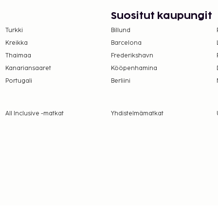
Suositut kaupungit
Turkki
Billund
Kreikka
Barcelona
Thaimaa
Frederikshavn
a takuumaksut eivät
Kanariansaaret
Kööpenhamina
.
Portugali
Berliini
toukokuusta syyskuuhun.
sen voi tehdä ottamalla
 soittamalla
All Inclusive -matkat
Yhdistelmämatkat
ittua ilmaiseksi, kun hän
levia sänkyjä.
ella huoneissa.
rekkäisiä huoneita, joiden
amalla yhteyttä
usvahvistuksesta.
ituksen ottamalla
lä varausvahvistuksessa