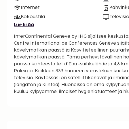
Internet
Kahvinke
Kokoustila
Televisi
Lue lisää
InterContinental Geneve by IHG sijaitsee keskusta
Centre International de Conférences Genève sijait
kävelymatkan päässä ja Kasvitieteellinen puutarh
kävelymatkan päässä. Tämä perheystävällinen hotelli sijaitsee 3,9 km:n
päässä kohteesta Jet d'Eau -suihkulähde ja 4,8 k
Palexpo. Kaikkien 333 huoneen varusteluun kuuluu 
televisio. Käytössäsi on satelliittikanavat ja ilmai
(langaton ja kiinteä). Huoneissa on oma kylpyhuone
kuuluu kylpyamme, ilmaiset hygieniatuotteet ja hi
Varusteluun kuuluu puhelin, tallelokero ja työpöytä. Käytössäsi on ilmain
kiinteä internetyhteys, ympäri vuorokauden auki o
limusiini- / town car -palvelu. Tämä hotelli tarjoa
neliömetriä kokoustiloja, joihin kuuluu konferenss
kokoushuoneita. Palveluihin kuuluu maksullinen o