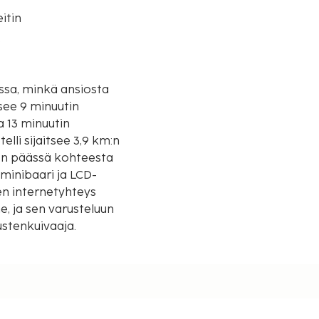
itin
o
ssa, minkä ansiosta
see 9 minuutin
a 13 minuutin
m:n päässä kohteesta
minibaari ja LCD-
nen internetyhteys
, ja sen varusteluun
ustenkuivaaja.
en
leva business center ja
a asiakkailleen 2000
ikeskus ja
matoiminen pysäköinti.