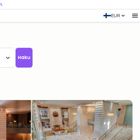
n.
EUR
Haku