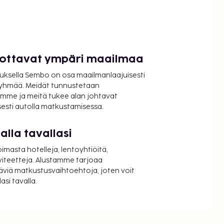
luottavat ympäri maailmaa
uksella Sembo on osa maailmanlaajuisesti
ryhmää. Meidät tunnustetaan
mme ja meitä tukee alan johtavat
isesti autolla matkustamisessa.
lla tavallasi
oimasta hotelleja, lentoyhtiöitä,
viteetteja. Alustamme tarjoaa
äviä matkustusvaihtoehtoja, joten voit
si tavalla.