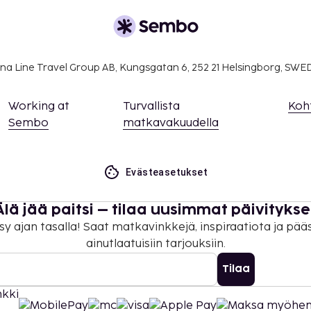
isämaksuja, ja niistä
sa).
kaikki asiakkaat
na Line Travel Group AB, Kungsgatan 6, 252 21 Helsingborg, SW
identiteettiin katsomatta
Working at
Turvallista
Koh
Sembo
matkavakuudella
Evästeasetukset
Älä jää paitsi – tilaa uusimmat päivitykse
sy ajan tasalla! Saat matkavinkkejä, inspiraatiota ja pää
ainutlaatuisiin tarjouksiin.
Tilaa