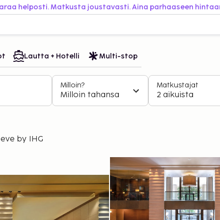
araa helposti. Matkusta joustavasti. Aina parhaaseen hintaa
ot
Lautta + Hotelli
Multi-stop
Milloin?
Matkustajat
Milloin tahansa
2 aikuista
neve by IHG