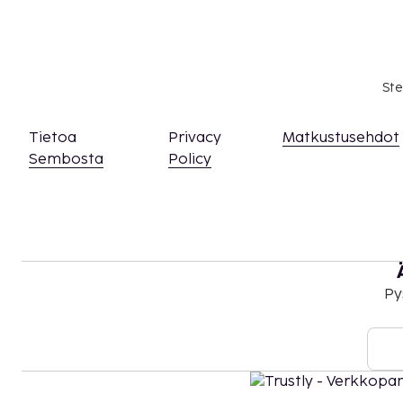
olevia yhteystietoja (lemmikeistä veloitetaan l
löytyy lisätietoja lisämaksuja koskevassa osios
Pysäköintialueella on korkeusrajoituksia.
Tämä majoituspaikka toivottaa tervetulleiksi 
Ste
seksuaaliseen suuntautumiseen tai sukupuoli-
(LGBTQ+ -ystävällinen).
Tietoa
Privacy
Matkustusehdot
Sembosta
Policy
Py