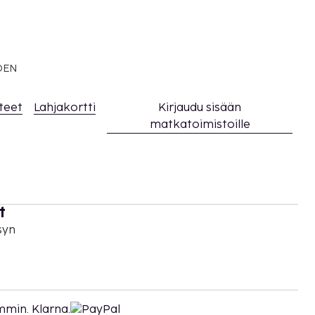
EDEN
teet
Lahjakortti
Kirjaudu sisään
matkatoimistoille
t
syn