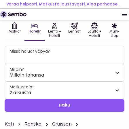
Varaa helposti. Matkusta joustavasti. Aina parhaaseen hintaan.
Matkat
Hotellit
Lento +
Lennot
Lautta +
Multi-
hotelli
Hotelli
stop
Missä haluat yöpyä?
Milloin?
Milloin tahansa
Matkustajat
2 aikuista
Haku
Koti
Ranska
Gruissan