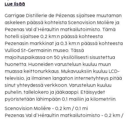
Lue lisää
Garrigae Distillerie de Pézenas sijaitsee muutaman
askeleen päässä kohteista Scenovision Molière ja
Pezenas Val d'Héraultin matkailutoimisto. Tämä
hotelli sijaitsee 0,2 km:n päässä kohteesta
Pezenasin markkinat ja 0,3 km:n päässä kohteesta
Vulliod St-Germainin museo. Tässä
majoituspaikassa on 50 yksilöllisesti sisustettua
huonetta. Huoneiden varusteluun kuuluu muun
muassa keittonurkkaus. Mukavuuksiin kuuluu LCD-
televisio, ja ilmainen langaton internetyhteys pitää
sinut yhteydessä verkkoon. Varusteluun kuuluu
puhelin, tallelokero ja jääkaappi. Etäisyydet
pyöristetään lähimpään 0,1 mailiin ja kilometriin.
Scenovision Molière - 0,2 km / 0,1 mi
Pezenas Val d'Héraultin matkailutoimisto - 0,2 km /
0,1 mi
Pezenasin markkinat - 0,2 km / 0,1 mi