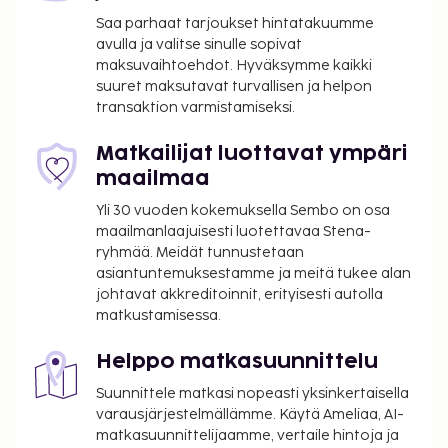
Majoituspaikan ensisijainen lentokenttä on
Saa parhaat tarjoukset hintatakuumme
avulla ja valitse sinulle sopivat
Montpellier (MPL-Montpellier - Méditerranée).
maksuvaihtoehdot. Hyväksymme kaikki
Käytössäsi on business center, ilmaiset
suuret maksutavat turvallisen ja helpon
sanomalehdet aulassa ja matkatavarasäilytys.
transaktion varmistamiseksi.
Palveluihin kuuluu ilmainen pysäköinti. Hotellin
tarjoamiin harrastuksiin/mukavuuksiin kuuluu
Matkailijat luottavat ympäri
ulkouima-allas, sisäuima-allas ja poreallas. Tämän
maailmaa
hotellin palveluihin kuuluu muun muassa ilmainen
Yli 30 vuoden kokemuksella Sembo on osa
langaton internetyhteys, kiertoajelu-/lippupalvelu ja
maailmanlaajuisesti luotettavaa Stena-
juhlasali. Garrigae Distillerie de Pézenas tarjoaa
ryhmää. Meidät tunnustetaan
asiakkailleen ravintolan. Baarissa voit nauttia
asiantuntemuksestamme ja meitä tukee alan
raikasta juotavaa. Maksullinen mannermainen
johtavat akkreditoinnit, erityisesti autolla
matkustamisessa.
aamiainen tarjotaan päivittäin klo 7.30–10.00.
Tämän majoituspaikan virallisen tähtiluokituksen on
Helppo matkasuunnittelu
myöntänyt Ranskan turismin kehitysjärjestö ATOUT.
Suunnittele matkasi nopeasti yksinkertaisella
Majoituspaikka veloittaa seuraavat paikan päällä
varausjärjestelmällämme. Käytä Ameliaa, AI-
suoritettavat maksut. Maksuihin saattaa sisältyä
matkasuunnittelijaamme, vertaile hintoja ja
sovellettavat verot: