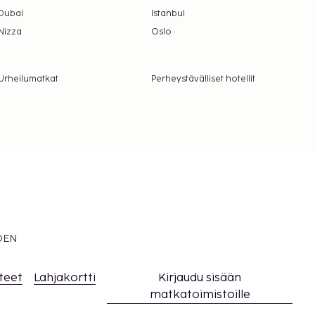
Dubai
Istanbul
Nizza
Oslo
Urheilumatkat
Perheystävälliset hotellit
EDEN
teet
Lahjakortti
Kirjaudu sisään
matkatoimistoille