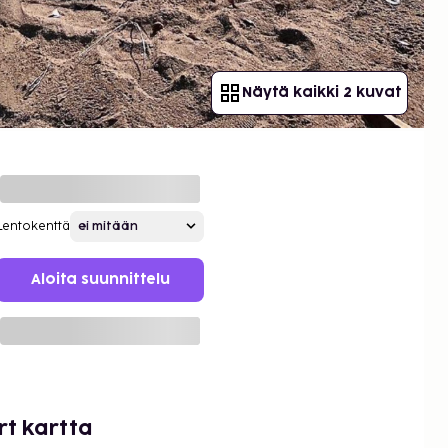
Näytä kaikki 2 kuvat
Lentokenttä
Aloita suunnittelu
t kartta