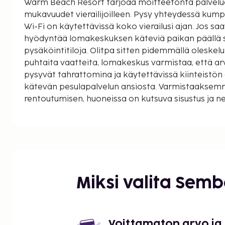
Warm Beach Resort tarjoaa moitteetonta palvelua 
mukavuudet vierailijoilleen. Pysy yhteydessä kumppa
Wi-Fi on käytettävissä koko vierailusi ajan. Jos saa
hyödyntää lomakeskuksen käteviä paikan päällä si
pysäköintitiloja. Olitpa sitten pidemmällä oleskelul
puhtaita vaatteita, lomakeskus varmistaa, että 
pysyvät tahrattomina ja käytettävissä kiinteistön a
kätevän pesulapalvelun ansiosta. Varmistaakse
rentoutumisen, huoneissa on kutsuva sisustus ja ne
perustarpeilla, mikä luo miellyttävän oleskeluko
valituissa Warm Beach Resortin majoitustiloissa 
sisällytetty parveke tai terassi. Tiettyihin huoneisi
jääkaappi, pullotettua vettä ja pikakahvia käyttöö
Miksi valita Sem
Voittamaton arvo ja