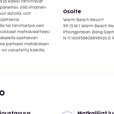
ja kaikki tarvittavat
neihisi, sillä ilmainen
Osoite
vut autolla, voit
jaitsevia
Warm Beach Resort
la tai tarvitsetpa vain
99 13 M 1 Warm Beach Re
arvokkaat matkavaatteesi
Phongprasan, Bang Saph
lueella sijaitsevan
N 11.166958808898926 E 
mme parhaan mahdollisen
 on varustettu kaikilla
kemuksen. Useissa
on huonesuunnitteluun
in on kätevästi saatavilla
si.
bo
 joustavuus
Matkailijat 