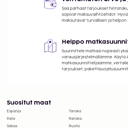
Saa parhaat tarjoukset hintatakuu
sopivat maksuvaihtoehdot. Hyvä
maksutavat turvallisen ja helpon
Helppo matkasuunni
Suunnittele matkasi nopeasti yksi
varausjärjestelmällämme. Käytä A
matkasuunnittelijaamme, vertaile
tarjoukset, pakettisuojelusuunn
Suositut maat
Espanja
Tanska
Italia
Ranska
Saksa
Ruotsi