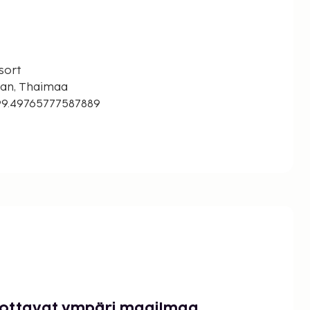
sort
an, Thaimaa
99.49765777587889
luottavat ympäri maailmaa