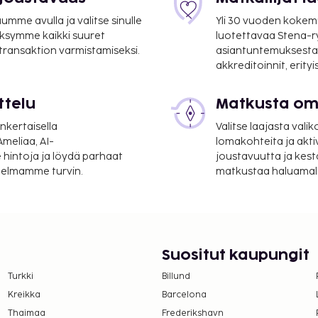
mme avulla ja valitse sinulle
Yli 30 vuoden kokem
ksymme kaikki suuret
luotettavaa Stena-
 transaktion varmistamiseksi.
asiantuntemuksesta
akkreditoinnit, erity
ttelu
Matkusta oma
nkertaisella
Valitse laajasta valik
meliaa, AI-
lomakohteita ja akti
 hintoja ja löydä parhaat
joustavuutta ja kest
itelmamme turvin.
matkustaa haluamalla
Suositut kaupungit
Turkki
Billund
Kreikka
Barcelona
Thaimaa
Frederikshavn