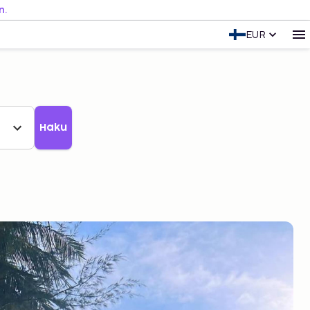
n.
EUR
Haku