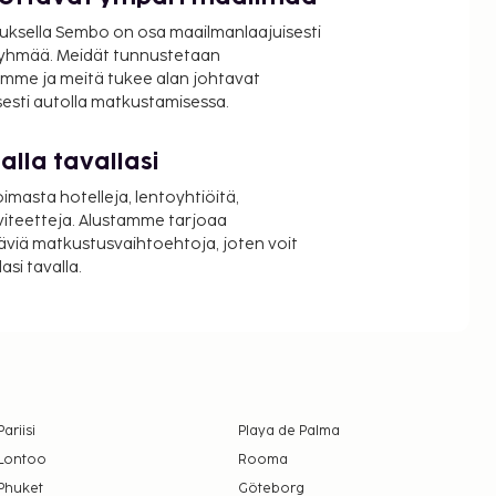
uksella Sembo on osa maailmanlaajuisesti
ryhmää. Meidät tunnustetaan
mme ja meitä tukee alan johtavat
isesti autolla matkustamisessa.
lla tavallasi
oimasta hotelleja, lentoyhtiöitä,
viteetteja. Alustamme tarjoaa
äviä matkustusvaihtoehtoja, joten voit
si tavalla.
Pariisi
Playa de Palma
Lontoo
Rooma
Phuket
Göteborg