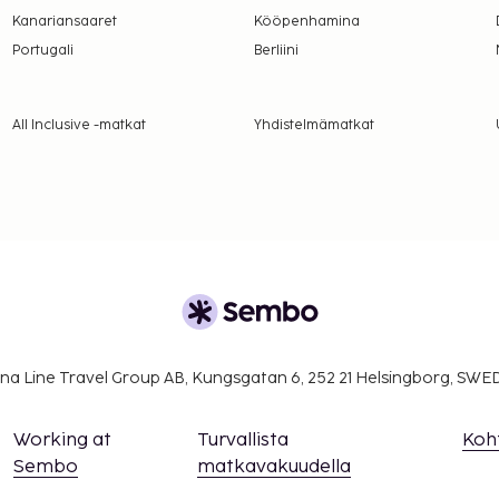
Kanariansaaret
Kööpenhamina
Portugali
Berliini
All Inclusive -matkat
Yhdistelmämatkat
na Line Travel Group AB, Kungsgatan 6, 252 21 Helsingborg, SW
Working at
Turvallista
Koh
Sembo
matkavakuudella