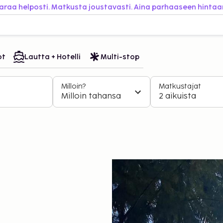
araa helposti. Matkusta joustavasti. Aina parhaaseen hintaa
ot
Lautta + Hotelli
Multi-stop
Milloin?
Matkustajat
Milloin tahansa
2 aikuista