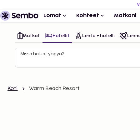
V
Lomat
Kohteet
Matkani
Matkat
Hotellit
Lento + hotelli
Lenn
Missä haluat yöpyä?
Koti
Warm Beach Resort