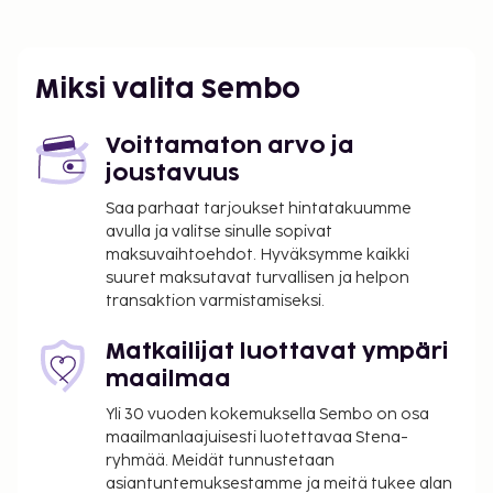
Hania (CHQ-Ioannis Daskalogiannis) - 74,6 km / 46,3
mi
Iraklion (HER-Níkos Kazantzákis) - 73,4 km / 45,6 mi
Miksi valita Sembo
Majoituspaikan ensisijainen lentokenttä on Iraklion
(HER-Níkos Kazantzákis).
Voittamaton arvo ja
Käytössäsi on business center, express-
joustavuus
uloskirjautuminen ja kuivapesula-/pesulapalvelut.
Saa parhaat tarjoukset hintatakuumme
Hotellin tarjoamiin harrastuksiin/mukavuuksiin
avulla ja valitse sinulle sopivat
kuuluu ulkouima-allas ja kuntokeskus. Tämän
maksuvaihtoehdot. Hyväksymme kaikki
hotellin palveluihin kuuluu ilmainen langaton
suuret maksutavat turvallisen ja helpon
internetyhteys ja concierge-palvelut. Main Theme
transaktion varmistamiseksi.
Restaurant palvelee majoituspaikan asiakkaita tai
voit hyödyntää majoituspaikan välipalabaarin/delin.
Matkailijat luottavat ympäri
Rentoudu nauttimalla pari drinkkiä baarissa or
maailmaa
allasbaarissa. Ilmainen buffetaamiainen tarjoillaan
Yli 30 vuoden kokemuksella Sembo on osa
päivittäin klo 7.30–10.00.
maailmanlaajuisesti luotettavaa Stena-
Majoituspaikka veloittaa seuraavat paikan päällä
ryhmää. Meidät tunnustetaan
asiantuntemuksestamme ja meitä tukee alan
suoritettavat maksut. Maksuihin saattaa sisältyä