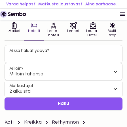
Varaa helposti. Matkusta joustavasti. Aina parhaaseen hintaan.
Matkat
Hotellit
Lento +
Lennot
Lautta +
Multi-
hotelli
Hotelli
stop
Missä haluat yöpyä?
Milloin?
Milloin tahansa
Matkustajat
2 aikuista
Haku
Koti
Kreikka
Rethymnon