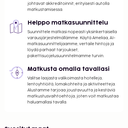
johtavat akkreditoinnit, erityisesti autolla
sovellettavat verot:
matkustamisessa.
Kaupunki perii kaupunkiveron, joka maksetaan
majoituspaikassa. Veron määrä riippuu
Helppo matkasuunnittelu
kaudesta, eikä sitä välttämättä peritä ympäri
Suunnittele matkasi nopeasti yksinkertaisella
vuoden. Muita poikkeuksia tai alennuksia
varausjärjestelmällämme. Käytä Ameliaa, AI-
saatetaan soveltaa. Lisätietoja saat ottamalla
matkasuunnittelijaamme, vertaile hintoja ja
yhteyttä majoituspaikkaan
löydä parhaat tarjoukset,
varausvahvistuksessa olevia tietoja käyttäen.
pakettisuojelusuunnitelmamme turvin.
Kaupungin perimä vero: 1.11.–29.2. välisenä
Matkusta omalla tavallasi
aikana 3.00 EUR per majoitustila per yö
Kaupungin perimä vero: 1.3.–31.10. välisenä
Valitse laajasta valikoimasta hotelleja,
aikana 7.00 EUR per majoitustila per yö
lentoyhtiöitä, lomakohteita ja aktiviteetteja.
Alustamme tarjoaa joustavuutta ja kestäviä
Tässä on mainittu kaikki majoituspaikan meille
matkustusvaihtoehtoja, joten voit matkustaa
ilmoittamat maksut.
haluamallasi tavalla.
Myöhäinen uloskirjautuminen on saatavilla
lisämaksusta (saatavuuden mukaan)