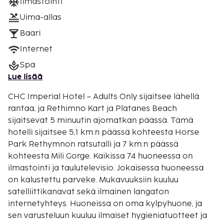
Ilmastointi
Uima-allas
Baari
Internet
Spa
Lue lisää
CHC Imperial Hotel – Adults Only sijaitsee lähellä
rantaa, ja Rethimno Kart ja Platanes Beach
sijaitsevat 5 minuutin ajomatkan päässä. Tämä
hotelli sijaitsee 5,1 km:n päässä kohteesta Horse
Park Rethymnon ratsutalli ja 7 km:n päässä
kohteesta Mili Gorge. Kaikissa 74 huoneessa on
ilmastointi ja taulutelevisio. Jokaisessa huoneessa
on kalustettu parveke. Mukavuuksiin kuuluu
satelliittikanavat sekä ilmainen langaton
internetyhteys. Huoneissa on oma kylpyhuone, ja
sen varusteluun kuuluu ilmaiset hygieniatuotteet ja