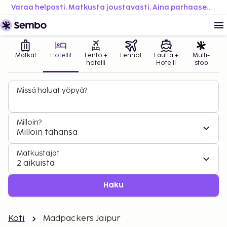
Varaa helposti. Matkusta joustavasti. Aina parhaaseen hintaan.
Matkat
Hotellit
Lento +
Lennot
Lautta +
Multi-
hotelli
Hotelli
stop
Missä haluat yöpyä?
Milloin?
Milloin tahansa
Matkustajat
2 aikuista
Haku
Koti
Madpackers Jaipur