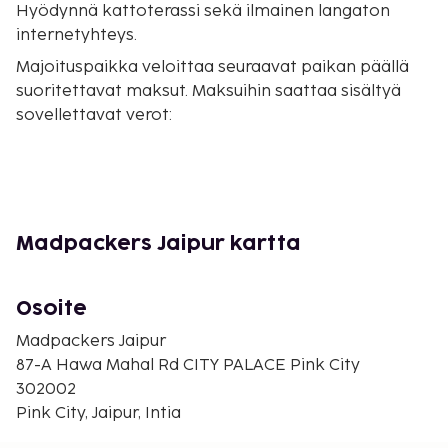
Hyödynnä kattoterassi sekä ilmainen langaton
internetyhteys.
Majoituspaikka veloittaa seuraavat paikan päällä
suoritettavat maksut. Maksuihin saattaa sisältyä
sovellettavat verot:
Takuumaksu: 500 INR per henkilö per päivä
Tässä on mainittu kaikki majoituspaikan meille
ilmoittamat maksut.
Madpackers Jaipur kartta
Lentokenttäkuljetusmaksu: 1500 INR per
ajoneuvo (korkeintaan 4 henkilöä)
Yllä oleva luettelo ei ehkä kata kaikkea. Maksut ja
Osoite
takuumaksut eivät välttämättä sisällä veroja, ja ne
Madpackers Jaipur
saattavat muuttua.
87-A Hawa Mahal Rd CITY PALACE Pink City
302002
Pink City, Jaipur, Intia