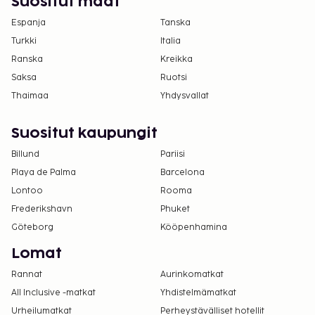
Suositut maat
Espanja
Tanska
Turkki
Italia
Ranska
Kreikka
Saksa
Ruotsi
Thaimaa
Yhdysvallat
Suositut kaupungit
Billund
Pariisi
Playa de Palma
Barcelona
Lontoo
Rooma
Frederikshavn
Phuket
Göteborg
Kööpenhamina
Lomat
Rannat
Aurinkomatkat
All Inclusive -matkat
Yhdistelmämatkat
Urheilumatkat
Perheystävälliset hotellit