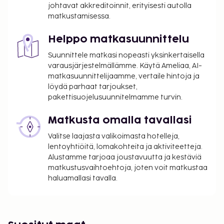
johtavat akkreditoinnit, erityisesti autolla
matkustamisessa.
Helppo matkasuunnittelu
Suunnittele matkasi nopeasti yksinkertaisella
varausjärjestelmällämme. Käytä Ameliaa, AI-
matkasuunnittelijaamme, vertaile hintoja ja
löydä parhaat tarjoukset,
pakettisuojelusuunnitelmamme turvin.
Matkusta omalla tavallasi
Valitse laajasta valikoimasta hotelleja,
lentoyhtiöitä, lomakohteita ja aktiviteetteja.
Alustamme tarjoaa joustavuutta ja kestäviä
matkustusvaihtoehtoja, joten voit matkustaa
haluamallasi tavalla.