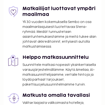
Yllä oleva luettelo ei ehkä kata kaikkea. Maksut ja
Matkailijat luottavat ympäri
takuumaksut eivät välttämättä sisällä veroja, ja ne
maailmaa
saattavat muuttua.
Yli 30 vuoden kokemuksella Sembo on osa
Kaikkien asiakkaiden, myös lasten, tulee olla
maailmanlaajuisesti luotettavaa Stena-
läsnä sisäänkirjautumisen yhteydessä, ja heidän
ryhmää. Meidät tunnustetaan
tulee näyttää virallinen kuvallinen
asiantuntemuksestamme ja meitä tukee alan
henkilöllisyystodistus tai passi.
johtavat akkreditoinnit, erityisesti autolla
Kansallisten määräysten vuoksi käteismaksut
matkustamisessa.
eivät voi ylittää 5000 EUR:n suuruista summaa
tässä majoituspaikassa. Saat lisätietoja asiasta
Helppo matkasuunnittelu
ottamalla yhteyttä majoituspaikkaan
Suunnittele matkasi nopeasti yksinkertaisella
varausvahvistuksessa olevien tietojen avulla.
varausjärjestelmällämme. Käytä Ameliaa, AI-
matkasuunnittelijaamme, vertaile hintoja ja
löydä parhaat tarjoukset,
pakettisuojelusuunnitelmamme turvin.
Matkusta omalla tavallasi
Valitse laajasta valikoimasta hotelleja,