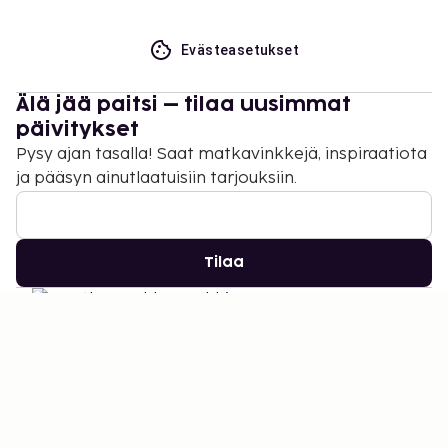
Evästeasetukset
Älä jää paitsi – tilaa uusimmat
päivitykset
Pysy ajan tasalla! Saat matkavinkkejä, inspiraatiota
ja pääsyn ainutlaatuisiin tarjouksiin.
Tilaa
©
2026
Stena Line Travel Group AB