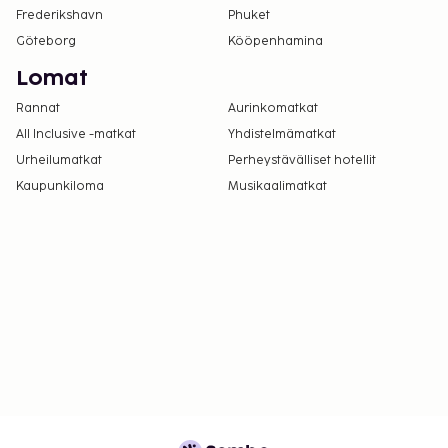
Frederikshavn
Phuket
Göteborg
Kööpenhamina
Lomat
Rannat
Aurinkomatkat
All Inclusive -matkat
Yhdistelmämatkat
Urheilumatkat
Perheystävälliset hotellit
Kaupunkiloma
Musikaalimatkat