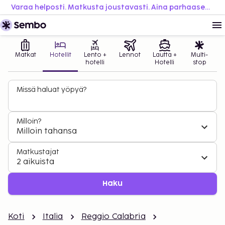
Varaa helposti. Matkusta joustavasti. Aina parhaaseen hintaan.
Matkat
Hotellit
Lento +
Lennot
Lautta +
Multi-
hotelli
Hotelli
stop
Missä haluat yöpyä?
Milloin?
Milloin tahansa
Matkustajat
2 aikuista
Haku
Koti
Italia
Reggio Calabria