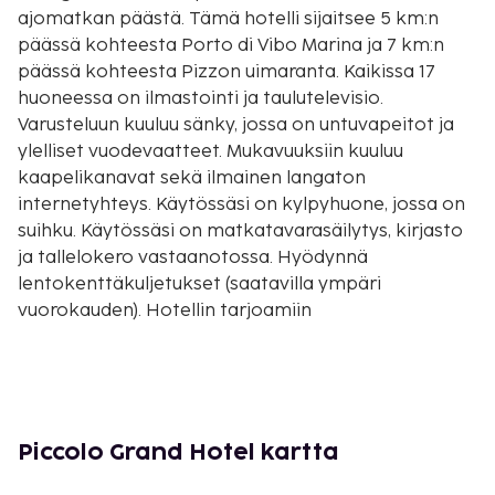
ajomatkan päästä. Tämä hotelli sijaitsee 5 km:n
päässä kohteesta Porto di Vibo Marina ja 7 km:n
päässä kohteesta Pizzon uimaranta. Kaikissa 17
huoneessa on ilmastointi ja taulutelevisio.
Varusteluun kuuluu sänky, jossa on untuvapeitot ja
ylelliset vuodevaatteet. Mukavuuksiin kuuluu
kaapelikanavat sekä ilmainen langaton
internetyhteys. Käytössäsi on kylpyhuone, jossa on
suihku. Käytössäsi on matkatavarasäilytys, kirjasto
ja tallelokero vastaanotossa. Hyödynnä
lentokenttäkuljetukset (saatavilla ympäri
vuorokauden). Hotellin tarjoamiin
harrastuksiin/mukavuuksiin kuuluu kuntokeskus ja
vuokrattavat polkupyörät. Tämän hotellin
palveluihin kuuluu ilmainen langaton internetyhteys,
kampaamo ja kiertoajelu-/lippupalvelu. Tämä
hotelli tarjoaa asiakkailleen kahvila. Päätä päiväsi
Piccolo Grand Hotel kartta
nauttimalla muutama drinkki baarissa. Maksullinen