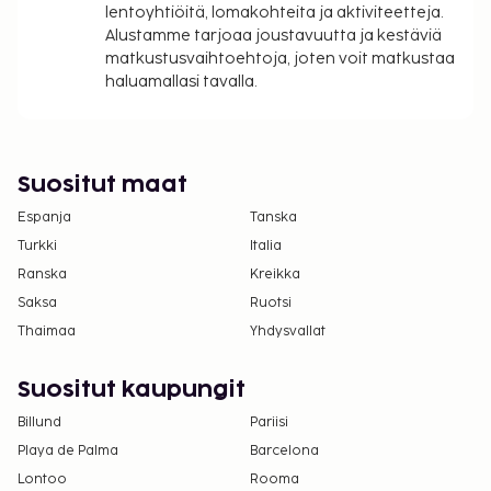
lentoyhtiöitä, lomakohteita ja aktiviteetteja.
Alustamme tarjoaa joustavuutta ja kestäviä
matkustusvaihtoehtoja, joten voit matkustaa
haluamallasi tavalla.
Suositut maat
Espanja
Tanska
Turkki
Italia
Ranska
Kreikka
Saksa
Ruotsi
Thaimaa
Yhdysvallat
Suositut kaupungit
Billund
Pariisi
Playa de Palma
Barcelona
Lontoo
Rooma