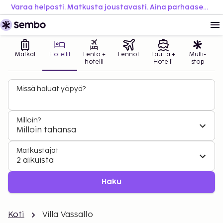
Varaa helposti. Matkusta joustavasti. Aina parhaaseen hintaan.
Matkat
Hotellit
Lento +
Lennot
Lautta +
Multi-
hotelli
Hotelli
stop
Missä haluat yöpyä?
Milloin?
Milloin tahansa
Matkustajat
2 aikuista
Haku
Koti
Villa Vassallo