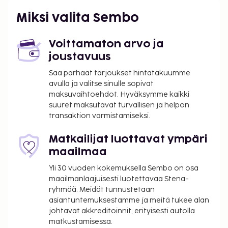
Eugenio María de Hostos (MAZ) - 93,4 km / 58 mi
Miksi valita Sembo
San Juan (SJU-Luis Munoz Marinin kansainvälinen
lentokenttä) - 112,4 km / 69,8 mi
Aguadilla (BQN-Rafael Hernandezin lentokenttä) -
Voittamaton arvo ja
123 km / 76,4 mi
joustavuus
Palveluihin kuuluu ilmainen pysäköinti. Hyödynnä
Saa parhaat tarjoukset hintatakuumme
avulla ja valitse sinulle sopivat
ulkouima-allas, terassi ja puutarha. Tämän
maksuvaihtoehdot. Hyväksymme kaikki
aamiaismajoituksen palveluihin kuuluu ilmainen
suuret maksutavat turvallisen ja helpon
langaton internetyhteys, piknikalue ja juhlasali.
transaktion varmistamiseksi.
Maksullinen tilauksen mukaan valmistettu
aamiainen tarjotaan päivittäin klo 7.00–11.00.
Matkailijat luottavat ympäri
Maksu tilauksen mukaan valmistetusta
maailmaa
aamiaisesta: noin 8.00–20.00 USD aikuisille ja
Yli 30 vuoden kokemuksella Sembo on osa
5.00–20.00 USD lapsille
maailmanlaajuisesti luotettavaa Stena-
ryhmää. Meidät tunnustetaan
Yllä oleva luettelo ei ehkä kata kaikkea. Maksut ja
asiantuntemuksestamme ja meitä tukee alan
takuumaksut eivät välttämättä sisällä veroja, ja ne
johtavat akkreditoinnit, erityisesti autolla
saattavat muuttua.
matkustamisessa.