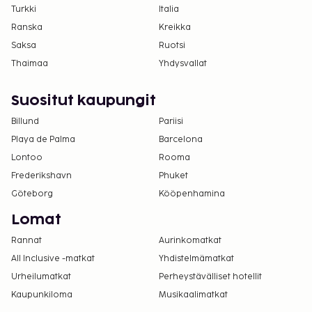
Turkki
Italia
Ranska
Kreikka
Saksa
Ruotsi
Thaimaa
Yhdysvallat
Suositut kaupungit
Billund
Pariisi
Playa de Palma
Barcelona
Lontoo
Rooma
Frederikshavn
Phuket
Göteborg
Kööpenhamina
Lomat
Rannat
Aurinkomatkat
All Inclusive -matkat
Yhdistelmämatkat
Urheilumatkat
Perheystävälliset hotellit
Kaupunkiloma
Musikaalimatkat