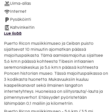
Uima-allas
Internet
Pysäköinti
Kahvinkeitin
Lue lisää
Puerto Ricon musiikkimuseo ja Ceiban puisto
sijaitsevat 10 minuutin ajomatkan päässä
majoituspaikasta. Tämä aamiaismajoitus sijaitsee
5,6 km:n päässä kohteesta Tibesin intiaanien
seremoniakeskus ja 5,6 km:n päässä kohteesta
Poncen historian museo. Tässä majoituspaikassa on
3 kodikasta huonetta. Mukavuuksiin kuuluu
kaapelikanavat sekä ilmainen langaton
internetyhteys. Huoneissa on silitysrauta/-lauta ja
pimennysverhot. Etäisyydet pyöristetään
lähimpään 0,1 mailiin ja kilometriin.
Puerto Ricon musiikkimuseo - 5,6 km / 3,5 mi