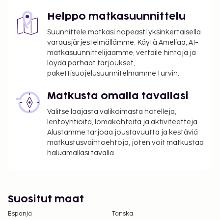
Uima-allas on avoinna ympäri vuorokauden.
Helppo matkasuunnittelu
Suunnittele matkasi nopeasti yksinkertaisella
varausjärjestelmällämme. Käytä Ameliaa, AI-
matkasuunnittelijaamme, vertaile hintoja ja
löydä parhaat tarjoukset,
pakettisuojelusuunnitelmamme turvin.
Matkusta omalla tavallasi
Valitse laajasta valikoimasta hotelleja,
lentoyhtiöitä, lomakohteita ja aktiviteetteja.
Alustamme tarjoaa joustavuutta ja kestäviä
matkustusvaihtoehtoja, joten voit matkustaa
haluamallasi tavalla.
Suositut maat
Espanja
Tanska