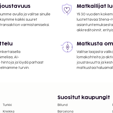
 joustavuus
Matkailijat 
mme avulla ja valitse sinulle
Yli 30 vuoden kokem
ksymme kaikki suuret
luotettavaa Stena-
 transaktion varmistamiseksi.
asiantuntemuksesta
akkreditoinnit, erity
ttelu
Matkusta oma
nkertaisella
Valitse laajasta valik
meliaa, AI-
lomakohteita ja akti
 hintoja ja löydä parhaat
joustavuutta ja kest
itelmamme turvin.
matkustaa haluamalla
Suositut kaupungit
Turkki
Billund
Kreikka
Barcelona