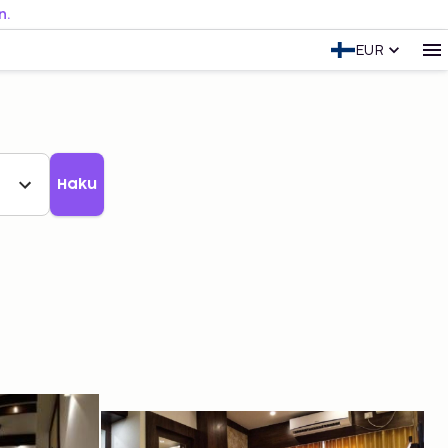
n.
EUR
Haku