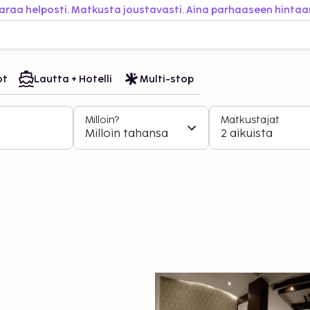
araa helposti. Matkusta joustavasti. Aina parhaaseen hintaa
ot
Lautta + Hotelli
Multi-stop
Milloin?
Matkustajat
Milloin tahansa
2 aikuista