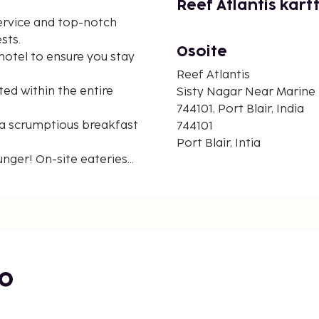
Reef Atlantis kart
ervice and top-notch
sts.
Osoite
hotel to ensure you stay
Reef Atlantis
ted within the entire
Sisty Nagar Near Marine
744101, Port Blair, India
 a scrumptious breakfast
744101
Port Blair, Intia
unger! On-site eateries
bo