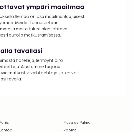
luottavat ympäri maailmaa
uksella Sembo on osa maailmanlaajuisesti
ryhmää. Meidät tunnustetaan
mme ja meitä tukee alan johtavat
isesti autolla matkustamisessa.
lla tavallasi
oimasta hotelleja, lentoyhtiöitä,
viteetteja. Alustamme tarjoaa
äviä matkustusvaihtoehtoja, joten voit
si tavalla.
Pariisi
Playa de Palma
Lontoo
Rooma