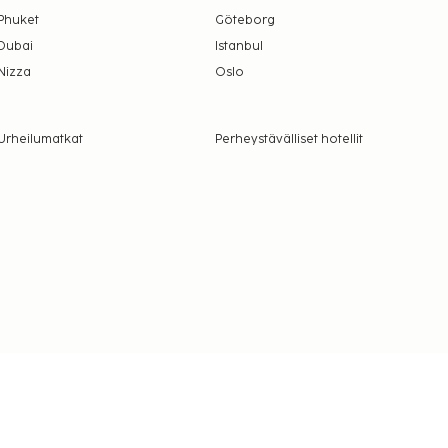
Phuket
Göteborg
Dubai
Istanbul
Nizza
Oslo
Urheilumatkat
Perheystävälliset hotellit