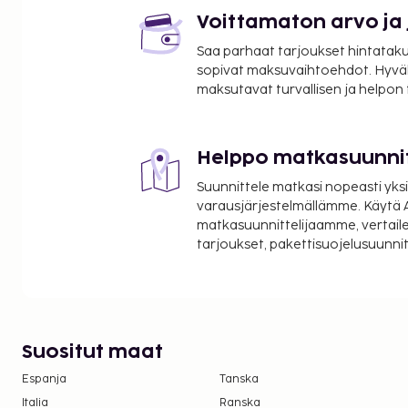
Voittamaton arvo ja
Saa parhaat tarjoukset hintatakuu
sopivat maksuvaihtoehdot. Hyvä
maksutavat turvallisen ja helpon
Helppo matkasuunni
Suunnittele matkasi nopeasti yksi
varausjärjestelmällämme. Käytä A
matkasuunnittelijaamme, vertaile
tarjoukset, pakettisuojelusuunn
Suositut maat
Espanja
Tanska
Italia
Ranska