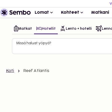
V
Lomat
Kohteet
Matkani
Matkat
Hotellit
Lento + hotelli
Lenn
Missä haluat yöpyä?
Koti
Reef Atlantis