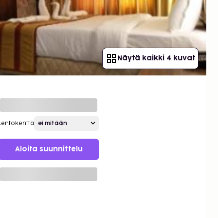
Näytä kaikki 4 kuvat
Lentokenttä
Aloita suunnittelu