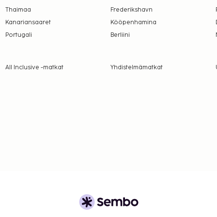
Thaimaa
Frederikshavn
Kanariansaaret
Kööpenhamina
Portugali
Berliini
All Inclusive -matkat
Yhdistelmämatkat