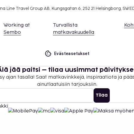
na Line Travel Group AB, Kungsgatan 6, 252 21 Helsingborg, SW
Working at
Turvallista
Koh
Sembo
matkavakuudella
Evästeasetukset
Älä jää paitsi – tilaa uusimmat päivitykse
sy ajan tasalla! Saat matkavinkkejä, inspiraatiota ja pää
ainutlaatuisiin tarjouksiin.
Tilaa