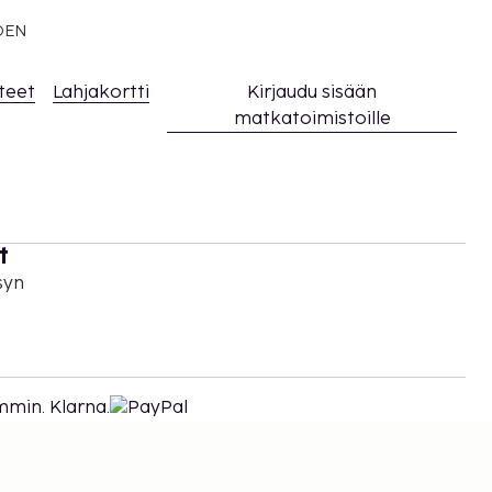
EDEN
teet
Lahjakortti
Kirjaudu sisään
matkatoimistoille
t
syn