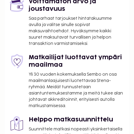
Voittamaton arvo ja
joustavuus
Saa parhaat tarjoukset hintatakuumme
avulla ja valitse sinulle sopivat
maksuvaihtoehdot. Hyväksymme kaikki
suuret maksutavat turvallisen ja helpon
transaktion varmistamiseksi.
Matkailijat luottavat ympäri
maailmaa
Yli 30 vuoden kokemuksella Sembo on osa
maailmanlaajuisesti luotettavaa Stena-
ryhmää. Meidät tunnustetaan
asiantuntemuksestamme ja meitä tukee alan
johtavat akkreditoinnit, erityisesti autolla
matkustamisessa.
Helppo matkasuunnittelu
Suunnittele matkasi nopeasti yksinkertaisella