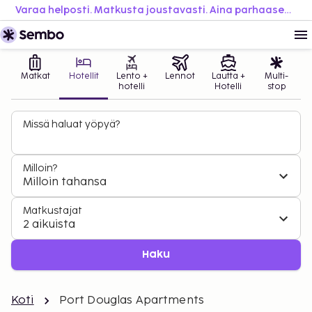
Varaa helposti. Matkusta joustavasti. Aina parhaaseen hintaan.
Matkat
Hotellit
Lento +
Lennot
Lautta +
Multi-
hotelli
Hotelli
stop
Missä haluat yöpyä?
Milloin?
Milloin tahansa
Matkustajat
2 aikuista
Haku
Koti
Port Douglas Apartments