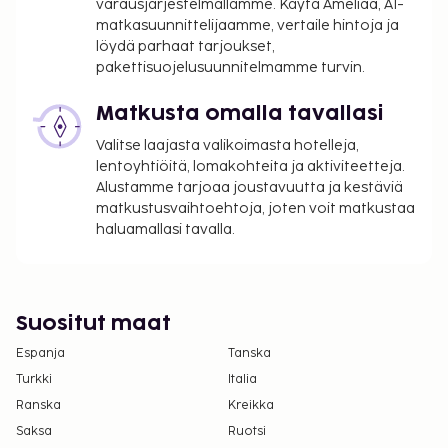
varausjärjestelmällämme. Käytä Ameliaa, AI-
matkasuunnittelijaamme, vertaile hintoja ja
löydä parhaat tarjoukset,
pakettisuojelusuunnitelmamme turvin.
Matkusta omalla tavallasi
Valitse laajasta valikoimasta hotelleja,
lentoyhtiöitä, lomakohteita ja aktiviteetteja.
Alustamme tarjoaa joustavuutta ja kestäviä
matkustusvaihtoehtoja, joten voit matkustaa
haluamallasi tavalla.
Suositut maat
Espanja
Tanska
Turkki
Italia
Ranska
Kreikka
Saksa
Ruotsi