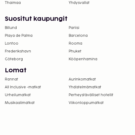
Thaimaa
Yhdysvallat
Suositut kaupungit
Billund
Pariisi
Playa de Palma
Barcelona
Lontoo
Rooma
Frederikshavn
Phuket
Göteborg
Kööpenhamina
Lomat
Rannat
Aurinkomatkat
All Inclusive -matkat
Yhdistelmämatkat
Urheilumatkat
Perheystävälliset hotellit
Musikaalimatkat
Viikonloppumatkat