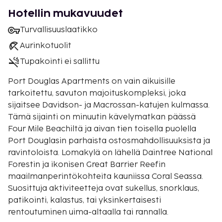
Hotellin mukavuudet
Turvallisuuslaatikko
Aurinkotuolit
Tupakointi ei sallittu
Port Douglas Apartments on vain aikuisille
tarkoitettu, savuton majoituskompleksi, joka
sijaitsee Davidson- ja Macrossan-katujen kulmassa.
Tämä sijainti on minuutin kävelymatkan päässä
Four Mile Beachiltä ja aivan tien toisella puolella
Port Douglasin parhaista ostosmahdollisuuksista ja
ravintoloista. Lomakylä on lähellä Daintree National
Forestin ja ikonisen Great Barrier Reefin
maailmanperintökohteita kauniissa Coral Seassa.
Suosittuja aktiviteetteja ovat sukellus, snorklaus,
patikointi, kalastus, tai yksinkertaisesti
rentoutuminen uima-altaalla tai rannalla.