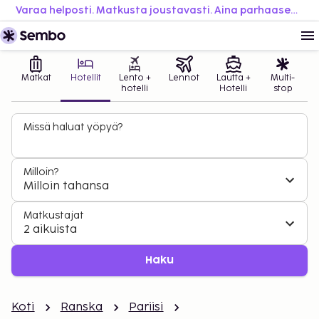
Varaa helposti. Matkusta joustavasti. Aina parhaaseen hintaan.
Matkat
Hotellit
Lento +
Lennot
Lautta +
Multi-
hotelli
Hotelli
stop
Missä haluat yöpyä?
Milloin?
Milloin tahansa
Matkustajat
2 aikuista
Haku
Koti
Ranska
Pariisi