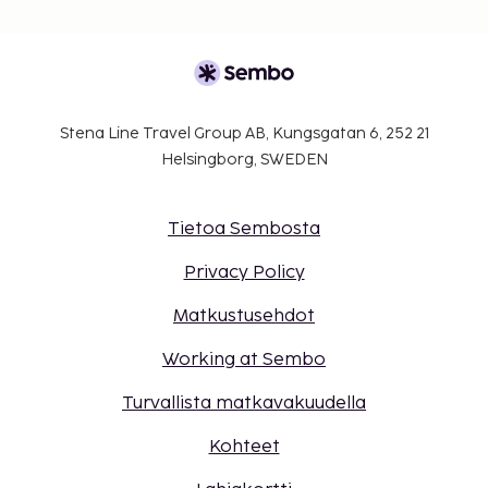
Kontaktiton sisäänkirjautuminen ja kontaktiton
uloskirjautuminen ovat saatavilla.
Stena Line Travel Group AB, Kungsgatan 6, 252 21
Helsingborg, SWEDEN
Tietoa Sembosta
Privacy Policy
Matkustusehdot
Working at Sembo
Turvallista matkavakuudella
Kohteet