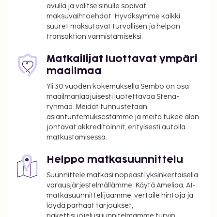
avulla ja valitse sinulle sopivat
oleva vastaanotto. Tämä hotelli tarjoaa
maksuvaihtoehdot. Hyväksymme kaikki
asiakkailleen 25 neliömetriä kokoustiloja, joihin
suuret maksutavat turvallisen ja helpon
kuuluu konferenssitila ja 3 kokoushuonetta.
transaktion varmistamiseksi.
Seuraavat palvelut ovat saatavilla: ilmainen
langaton internetyhteys, televisio yleisissä tiloissa ja
Matkailijat luottavat ympäri
juhlasali. Ibis Paris Gare de l'Est TGV tarjoaa
maailmaa
asiakkailleen välipalabaarin/delin. Baarissa voit
Yli 30 vuoden kokemuksella Sembo on osa
nauttia raikasta juotavaa. Lisämaksullinen
maailmanlaajuisesti luotettavaa Stena-
buffetaamiainen tarjoillaan arkipäivisin klo 6.30–
ryhmää. Meidät tunnustetaan
10.00 ja viikonloppuisin klo 6.30–11.00. Tämän
asiantuntemuksestamme ja meitä tukee alan
majoituspaikan virallisen tähtiluokituksen on
johtavat akkreditoinnit, erityisesti autolla
matkustamisessa.
myöntänyt Ranskan turismin kehitysjärjestö ATOUT.
Majoituspaikka veloittaa seuraavat paikan päällä
Helppo matkasuunnittelu
suoritettavat maksut. Maksuihin saattaa sisältyä
Suunnittele matkasi nopeasti yksinkertaisella
sovellettavat verot:
varausjärjestelmällämme. Käytä Ameliaa, AI-
Kaupungin perimä vero: 5.53 EUR per henkilö
matkasuunnittelijaamme, vertaile hintoja ja
per yö. Tätä veroa ei peritä alle 18 vuotta
löydä parhaat tarjoukset,
vanhoilta lapsilta.
pakettisuojelusuunnitelmamme turvin.