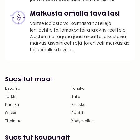
Tässä on mainittu kaikki majoituspaikan meille
Matkusta omalla tavallasi
ilmoittamat maksut.
Valitse laajasta valikoimasta hotelleja,
Maksu buffetaamiaisesta: noin 13.90 EUR
lentoyhtiöitä, lomakohteita ja aktiviteetteja.
aikuisille ja 6.95 EUR lapsille
Alustamme tarjoaa joustavuutta ja kestäviä
matkustusvaihtoehtoja, joten voit matkustaa
Lemmikit: 5 EUR per lemmikki per yö
haluamallasi tavalla.
Avustajaeläimistä ei veloiteta lisämaksuja
Aikainen sisäänkirjautuminen (riippuu
saatavuudesta): 20.00 EUR
Myöhäinen uloskirjautuminen (riippuu
Suositut maat
saatavuudesta): 20 EUR
Espanja
Tanska
Yllä oleva luettelo ei ehkä kata kaikkea. Maksut ja
Turkki
Italia
takuumaksut eivät välttämättä sisällä veroja, ja ne
Ranska
Kreikka
saattavat muuttua.
Saksa
Ruotsi
Kansallisten määräysten vuoksi käteismaksut
Thaimaa
Yhdysvallat
eivät voi ylittää 1000 EUR:n suuruista summaa
tässä majoituspaikassa. Saat lisätietoja asiasta
Suositut kaupungit