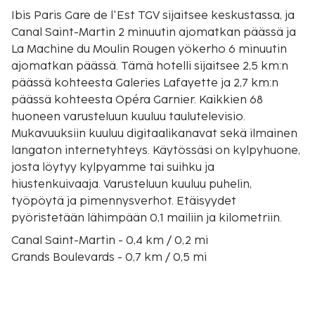
Ibis Paris Gare de l'Est TGV sijaitsee keskustassa, ja
Canal Saint-Martin 2 minuutin ajomatkan päässä ja
La Machine du Moulin Rougen yökerho 6 minuutin
ajomatkan päässä. Tämä hotelli sijaitsee 2,5 km:n
päässä kohteesta Galeries Lafayette ja 2,7 km:n
päässä kohteesta Opéra Garnier. Kaikkien 68
huoneen varusteluun kuuluu taulutelevisio.
Mukavuuksiin kuuluu digitaalikanavat sekä ilmainen
langaton internetyhteys. Käytössäsi on kylpyhuone,
josta löytyy kylpyamme tai suihku ja
hiustenkuivaaja. Varusteluun kuuluu puhelin,
työpöytä ja pimennysverhot. Etäisyydet
pyöristetään lähimpään 0,1 mailiin ja kilometriin.
Canal Saint-Martin - 0,4 km / 0,2 mi
Grands Boulevards - 0,7 km / 0,5 mi
Place de la République - 1 km / 0,6 mi
Grévinin museo - 1,6 km / 1 mi
Les Halles - 1,6 km / 1 mi