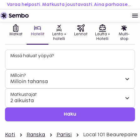
Varaa helposti. Matkusta joustavasti. Aina parhaaseen hintaan.
Matkat
Hotellit
Lento +
Lennot
Lautta +
Multi-
hotelli
Hotelli
stop
Missä haluat yöpyä?
Milloin?
Milloin tahansa
Matkustajat
2 aikuista
Haku
Koti
Ranska
Pariisi
Local 101 Beaurepaire