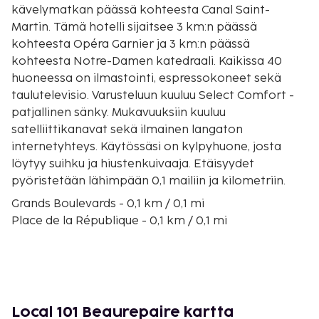
kävelymatkan päässä kohteesta Canal Saint-
Martin. Tämä hotelli sijaitsee 3 km:n päässä
kohteesta Opéra Garnier ja 3 km:n päässä
kohteesta Notre-Damen katedraali. Kaikissa 40
huoneessa on ilmastointi, espressokoneet sekä
taulutelevisio. Varusteluun kuuluu Select Comfort -
patjallinen sänky. Mukavuuksiin kuuluu
satelliittikanavat sekä ilmainen langaton
internetyhteys. Käytössäsi on kylpyhuone, josta
löytyy suihku ja hiustenkuivaaja. Etäisyydet
pyöristetään lähimpään 0,1 mailiin ja kilometriin.
Grands Boulevards - 0,1 km / 0,1 mi
Place de la République - 0,1 km / 0,1 mi
Canal Saint-Martin - 0,3 km / 0,2 mi
Picasso-museo - 1,3 km / 0,8 mi
Les Halles - 1,4 km / 0,8 mi
Place des Vosges (aukio) - 1,6 km / 1 mi
Grévinin museo - 1,7 km / 1,1 mi
Local 101 Beaurepaire kartta