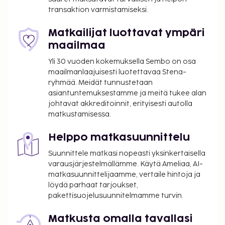
lentokenttäkuljetukset (saatavilla ympäri
transaktion varmistamiseksi.
vuorokauden). Seuraavat palvelut ovat saatavilla:
ilmainen langaton internetyhteys ja concierge-
Matkailijat luottavat ympäri
palvelut. Maksullinen buffetaamiainen tarjotaan
maailmaa
päivittäin klo 7.00–10.00. Tämän majoituspaikan
Yli 30 vuoden kokemuksella Sembo on osa
virallisen tähtiluokituksen on myöntänyt Ranskan
maailmanlaajuisesti luotettavaa Stena-
turismin kehitysjärjestö ATOUT.
ryhmää. Meidät tunnustetaan
Majoituspaikka veloittaa seuraavat paikan päällä
asiantuntemuksestamme ja meitä tukee alan
suoritettavat maksut. Maksuihin saattaa sisältyä
johtavat akkreditoinnit, erityisesti autolla
matkustamisessa.
sovellettavat verot:
Kaupungin perimä vero: 5.53 EUR per henkilö
Helppo matkasuunnittelu
per yö. Tätä veroa ei peritä alle 18 vuotta
Suunnittele matkasi nopeasti yksinkertaisella
vanhoilta lapsilta.
varausjärjestelmällämme. Käytä Ameliaa, AI-
matkasuunnittelijaamme, vertaile hintoja ja
Tässä on mainittu kaikki majoituspaikan meille
löydä parhaat tarjoukset,
ilmoittamat maksut.
pakettisuojelusuunnitelmamme turvin.
Maksu buffetaamiaisesta: noin 16 EUR aikuisille
ja 16 EUR lapsille
Matkusta omalla tavallasi