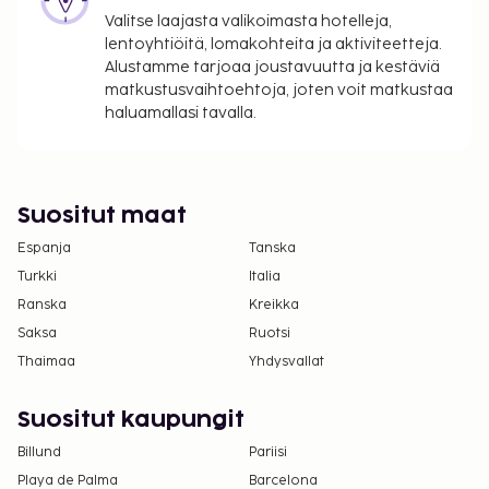
Lentokenttäkuljetusmaksu: 18 EUR per henkilö
Valitse laajasta valikoimasta hotelleja,
Vauvansänky: 10 EUR per yöpyminen
lentoyhtiöitä, lomakohteita ja aktiviteetteja.
Alustamme tarjoaa joustavuutta ja kestäviä
Yllä oleva luettelo ei ehkä kata kaikkea. Maksut ja
matkustusvaihtoehtoja, joten voit matkustaa
takuumaksut eivät välttämättä sisällä veroja, ja ne
haluamallasi tavalla.
saattavat muuttua.
Kansallisten määräysten vuoksi käteismaksut
eivät voi ylittää 1000 EUR:n suuruista summaa
Suositut maat
tässä majoituspaikassa. Saat lisätietoja asiasta
ottamalla yhteyttä majoituspaikkaan
Espanja
Tanska
varausvahvistuksessa olevien tietojen avulla.
Turkki
Italia
Kaikki maksut voidaan maksaa käteisettömillä
Ranska
Kreikka
maksutavoilla.
Saksa
Ruotsi
Kontaktiton sisäänkirjautuminen ja kontaktiton
Thaimaa
Yhdysvallat
uloskirjautuminen ovat saatavilla.
Suositut kaupungit
Billund
Pariisi
Playa de Palma
Barcelona