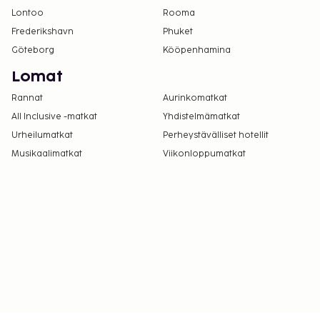
Lontoo
Rooma
Frederikshavn
Phuket
Göteborg
Kööpenhamina
Lomat
Rannat
Aurinkomatkat
All Inclusive -matkat
Yhdistelmämatkat
Urheilumatkat
Perheystävälliset hotellit
Musikaalimatkat
Viikonloppumatkat