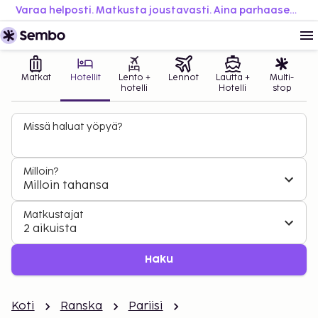
Varaa helposti. Matkusta joustavasti. Aina parhaaseen hintaan.
Matkat
Hotellit
Lento +
Lennot
Lautta +
Multi-
hotelli
Hotelli
stop
Missä haluat yöpyä?
Milloin?
Milloin tahansa
Matkustajat
2 aikuista
Haku
Koti
Ranska
Pariisi