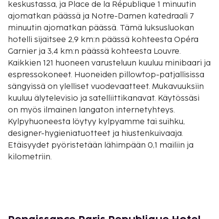
keskustassa, ja Place de la République 1 minuutin
ajomatkan päässä ja Notre-Damen katedraali 7
minuutin ajomatkan päässä. Tämä luksusluokan
hotelli sijaitsee 2,9 km:n päässä kohteesta Opéra
Garnier ja 3,4 km:n päässä kohteesta Louvre.
Kaikkien 121 huoneen varusteluun kuuluu minibaari ja
espressokoneet. Huoneiden pillowtop-patjallisissa
sängyissä on ylelliset vuodevaatteet. Mukavuuksiin
kuuluu älytelevisio ja satelliittikanavat. Käytössäsi
on myös ilmainen langaton internetyhteys.
Kylpyhuoneesta löytyy kylpyamme tai suihku,
designer-hygieniatuotteet ja hiustenkuivaaja.
Etäisyydet pyöristetään lähimpään 0,1 mailiin ja
kilometriin.
Grands Boulevards - 0,1 km / 0,1 mi
Place de la République - 0,1 km / 0,1 mi
Canal Saint-Martin - 0,6 km / 0,4 mi
Les Halles - 1,1 km / 0,7 mi