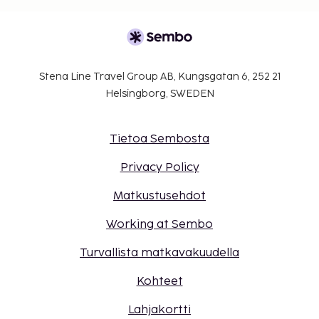
yhdistettäviä/vierekkäisiä huoneita, joiden
saatavuus on rajoitettua. Niitä voi pyytää
ottamalla yhteyttä majoituspaikkaan.
Yhteystiedot löytyvät varausvahvistuksesta.
Kaikki maksut voidaan maksaa käteisettömillä
Stena Line Travel Group AB, Kungsgatan 6, 252 21
maksutavoilla, ja asiakkaat voivat päästä
Helsingborg, SWEDEN
huoneeseen mobiililaitteella.
Tämä majoituspaikka toivottaa tervetulleiksi
kaikki asiakkaat seksuaaliseen
Tietoa Sembosta
suuntautumiseen tai sukupuoli-identiteettiin
Privacy Policy
katsomatta (LGBTQ+ -ystävällinen).
Matkustusehdot
Working at Sembo
Turvallista matkavakuudella
Kohteet
Lahjakortti