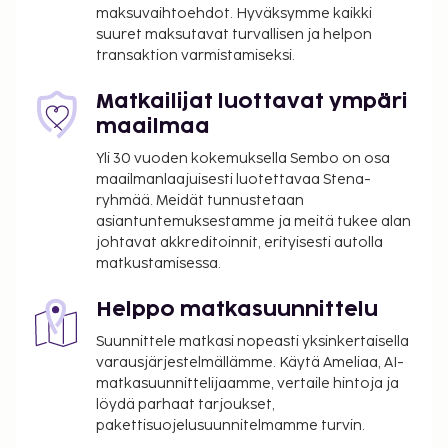
business center, ilmaiset sanomalehdet aulassa ja
maksuvaihtoehdot. Hyväksymme kaikki
kuivapesula-/pesulapalvelut. Tämä hotelli tarjoaa
suuret maksutavat turvallisen ja helpon
transaktion varmistamiseksi.
asiakkailleen 81 neliömetriä kokoustiloja, joihin
kuuluu konferenssitila ja 3 kokoushuonetta.
Matkailijat luottavat ympäri
Palveluihin kuuluu maksullinen omatoiminen
maailmaa
pysäköinti. Voit rentoutua kylpylässä, jonka tarjoaa
muun muassa hierontapalvelut, vartalohoidot ja
Yli 30 vuoden kokemuksella Sembo on osa
kasvohoidot. Paikan päällä on lisäksi poreallas,
maailmanlaajuisesti luotettavaa Stena-
sauna sekä kuntosali. Tämän hotellin palveluihin
ryhmää. Meidät tunnustetaan
asiantuntemuksestamme ja meitä tukee alan
kuuluu muun muassa ilmainen langaton
johtavat akkreditoinnit, erityisesti autolla
internetyhteys, concierge-palvelut ja viherseinä.
matkustamisessa.
Majoituspaikan ravintola, Martin, tarjoaa näkymän
puutarhaan, ja sen erikoisuuksiin kuuluu
Helppo matkasuunnittelu
ranskalainen keittiö. Ruokailu on mahdollista myös
Suunnittele matkasi nopeasti yksinkertaisella
ulkona, ja muihin palveluihin kuuluu baari/aulabaari
varausjärjestelmällämme. Käytä Ameliaa, AI-
ja ympärivuorokautinen huonepalvelu.
matkasuunnittelijaamme, vertaile hintoja ja
Lisämaksullinen buffetaamiainen tarjoillaan
löydä parhaat tarjoukset,
arkipäivisin klo 6.30–10.30 ja viikonloppuisin klo
pakettisuojelusuunnitelmamme turvin.
7.00–10.30. Tämän majoituspaikan virallisen