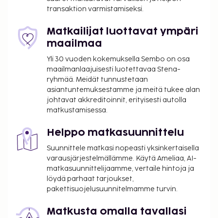
Tämä hotelli tarjoaa asiakkailleen 40 neliömetriä
transaktion varmistamiseksi.
kokoustiloja, joihin kuuluu konferenssitila ja
kokoushuone. Hyödynnä lentokenttäkuljetukset.
Matkailijat luottavat ympäri
Voit rentoutua täyden palvelun kylpylässä, jonka
maailmaa
palveluihin sisältyvät muun muassa
Yli 30 vuoden kokemuksella Sembo on osa
hierontapalvelut, vartalohoidot ja kasvohoidot.
maailmanlaajuisesti luotettavaa Stena-
Paikan päällä on lisäksi ulkouima-allas, höyrysauna
ryhmää. Meidät tunnustetaan
sekä vuokrattavat polkupyörät. Tämän hotellin
asiantuntemuksestamme ja meitä tukee alan
palveluihin kuuluu ilmainen langaton internetyhteys,
johtavat akkreditoinnit, erityisesti autolla
matkustamisessa.
concierge-palvelut ja lastenvahti (lisämaksusta).
Majoituspaikan ravintolassa, La Cantine du Golfe, on
Helppo matkasuunnittelu
baari/aulabaari. Halutessasi käytössäsi on myös
huonepalvelu. Maksullinen buffetaamiainen
Suunnittele matkasi nopeasti yksinkertaisella
tarjotaan päivittäin klo 7.00–10.00. Tämän
varausjärjestelmällämme. Käytä Ameliaa, AI-
matkasuunnittelijaamme, vertaile hintoja ja
majoituspaikan virallisen tähtiluokituksen on
löydä parhaat tarjoukset,
myöntänyt Ranskan turismin kehitysjärjestö ATOUT.
pakettisuojelusuunnitelmamme turvin.
Majoituspaikka veloittaa seuraavat paikan päällä
suoritettavat maksut. Maksuihin saattaa sisältyä
Matkusta omalla tavallasi