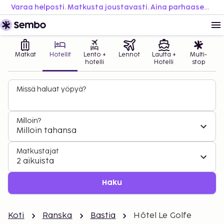
Varaa helposti. Matkusta joustavasti. Aina parhaaseen hintaan.
Matkat
Hotellit
Lento +
Lennot
Lautta +
Multi-
hotelli
Hotelli
stop
Missä haluat yöpyä?
Milloin?
Milloin tahansa
Matkustajat
2 aikuista
Haku
Koti
Ranska
Bastia
Hôtel Le Golfe