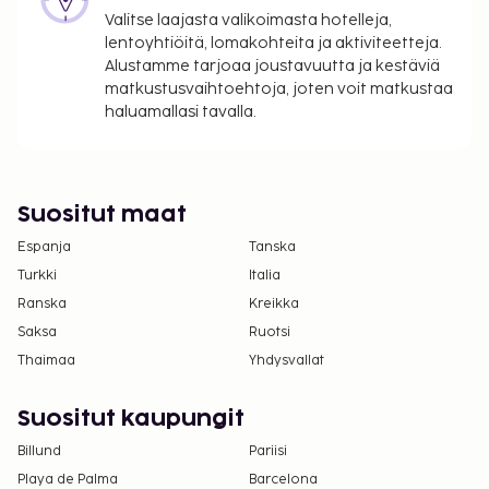
sovellettavat verot:
Valitse laajasta valikoimasta hotelleja,
Kaupungin perimä vero: 1.65 EUR per henkilö
lentoyhtiöitä, lomakohteita ja aktiviteetteja.
per yö. Tätä veroa ei peritä alle 18 vuotta
Alustamme tarjoaa joustavuutta ja kestäviä
matkustusvaihtoehtoja, joten voit matkustaa
vanhoilta lapsilta.
haluamallasi tavalla.
Tässä on mainittu kaikki majoituspaikan meille
ilmoittamat maksut.
Maksu buffetaamiaisesta: noin 25 EUR per
Suositut maat
henkilö
Espanja
Tanska
Aikainen sisäänkirjautuminen on saatavilla
lisämaksusta (saatavuuden mukaan)
Turkki
Italia
Ranska
Kreikka
Yllä oleva luettelo ei ehkä kata kaikkea. Maksut ja
Saksa
Ruotsi
takuumaksut eivät välttämättä sisällä veroja, ja ne
Thaimaa
Yhdysvallat
saattavat muuttua.
Kansallisten määräysten vuoksi käteismaksut
Suositut kaupungit
eivät voi ylittää 1000 EUR:n suuruista summaa
Billund
Pariisi
tässä majoituspaikassa. Saat lisätietoja asiasta
Playa de Palma
Barcelona
ottamalla yhteyttä majoituspaikkaan