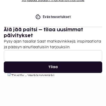
Kirjaudu sisään matkatoimistoille
Evästeasetukset
Älä jää paitsi – tilaa uusimmat
päivitykset
Pysy ajan tasalla! Saat matkavinkkejä, inspiraatiota
ja pääsyn ainutlaatuisiin tarjouksiin.
Tilaa