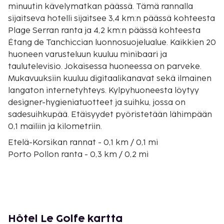
minuutin kävelymatkan päässä. Tämä rannalla
sijaitseva hotelli sijaitsee 3,4 km:n päässä kohteesta
Plage Serran ranta ja 4,2 km:n päässä kohteesta
Étang de Tanchiccian luonnosuojelualue. Kaikkien 20
huoneen varusteluun kuuluu minibaari ja
taulutelevisio. Jokaisessa huoneessa on parveke.
Mukavuuksiin kuuluu digitaalikanavat sekä ilmainen
langaton internetyhteys. Kylpyhuoneesta löytyy
designer-hygieniatuotteet ja suihku, jossa on
sadesuihkupää. Etäisyydet pyöristetään lähimpään
0,1 mailiin ja kilometriin.
Etelä-Korsikan rannat - 0,1 km / 0,1 mi
Porto Pollon ranta - 0,3 km / 0,2 mi
Étang de Tanchiccian luonnosuojelualue - 3 km / 1,8
mi
Plage Serran ranta - 3,4 km / 2,1 mi
Cupabian ranta - 4,6 km / 2,9 mi
Tenutellan ranta - 7,4 km / 4,6 mi
Hôtel Le Golfe kartta