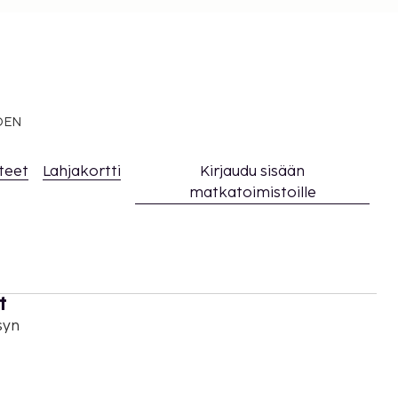
EDEN
teet
Lahjakortti
Kirjaudu sisään
matkatoimistoille
t
syn