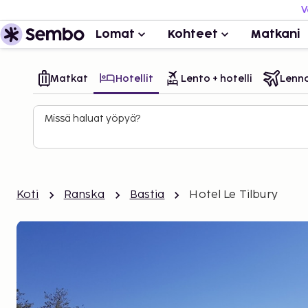
V
Lomat
Kohteet
Matkani
Matkat
Hotellit
Lento + hotelli
Lenn
Missä haluat yöpyä?
Koti
Ranska
Bastia
Hotel Le Tilbury