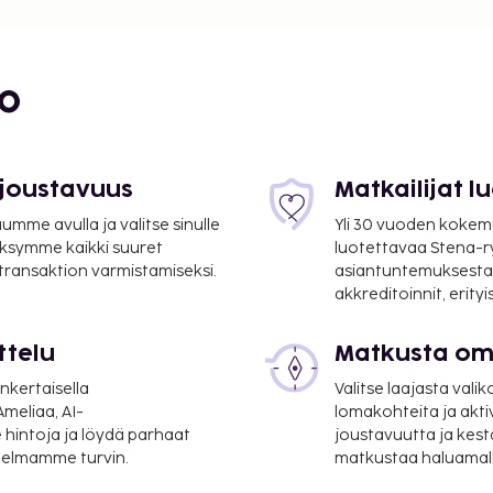
bo
mi
 joustavuus
Matkailijat 
mme avulla ja valitse sinulle
Yli 30 vuoden kokem
ksymme kaikki suuret
luotettavaa Stena-
 transaktion varmistamiseksi.
asiantuntemuksesta
akkreditoinnit, erity
ttelu
Matkusta oma
nkertaisella
Valitse laajasta valik
meliaa, AI-
lomakohteita ja akti
 mi
 hintoja ja löydä parhaat
joustavuutta ja kest
itelmamme turvin.
matkustaa haluamalla
s-uloskirjautuminen ja