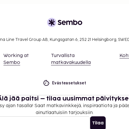
a takuumaksut eivät
.
ivät voi ylittää 1000
. Saat lisätietoja
na Line Travel Group AB, Kungsgatan 6, 252 21 Helsingborg, SW
 varausvahvistuksessa
Working at
Turvallista
Koh
Sembo
matkavakuudella
Evästeasetukset
Älä jää paitsi – tilaa uusimmat päivitykse
sy ajan tasalla! Saat matkavinkkejä, inspiraatiota ja pää
ainutlaatuisiin tarjouksiin.
Tilaa