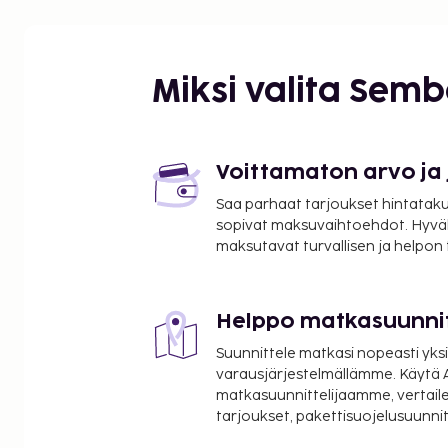
Bastion de France - 0,3 km / 0,2 mi
Porto-Vecchion venesatama - 1,8 km / 1,1 mi
Etelä-Korsikan rannat - 2,6 km / 1,6 mi
Mare a Mare Sud - 3,3 km / 2,1 mi
Miksi valita Sem
Marina di Fiorin ranta - 3,5 km / 2,2 mi
Korsikan alueellinen luonnonpuisto - 6,2 km / 3,9 
Lezza Golf Course (golfkeskus) - 7,2 km / 4,5 mi
Asciaghju - 8,5 km / 5,3 mi
Voittamaton arvo ja
Santa Giulian ranta - 8,6 km / 5,4 mi
Saa parhaat tarjoukset hintatakuu
Acciajun ranta - 8,7 km / 5,4 mi
sopivat maksuvaihtoehdot. Hyvä
Santa Giulia - 8,7 km / 5,4 mi
maksutavat turvallisen ja helpon
Cala Rossan pieni ranta - 9,7 km / 6 mi
Palombaggian ranta - 9,8 km / 6,1 mi
Cala Rossan ranta - 9,9 km / 6,1 mi
Helppo matkasuunni
Lähimmät lentokentät ovat:
Suunnittele matkasi nopeasti yksi
Figari (FSC-Figari - Sud Corse) - 21,5 km / 13,4 mi
varausjärjestelmällämme. Käytä A
Ajaccio (AJA-Napoleon Bonaparte) - 136 km / 84,5
matkasuunnittelijaamme, vertaile
tarjoukset, pakettisuojelusuunn
Käytössäsi on express-sisäänkirjautuminen, expres