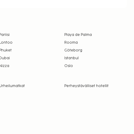
Pariisi
Playa de Palma
Lontoo
Rooma
Phuket
Göteborg
Dubai
Istanbul
Nizza
Oslo
Urheilumatkat
Perheystävälliset hotellit