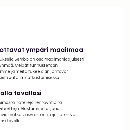
luottavat ympäri maailmaa
uksella Sembo on osa maailmanlaajuisesti
ryhmää. Meidät tunnustetaan
mme ja meitä tukee alan johtavat
isesti autolla matkustamisessa.
lla tavallasi
oimasta hotelleja, lentoyhtiöitä,
viteetteja. Alustamme tarjoaa
äviä matkustusvaihtoehtoja, joten voit
si tavalla.