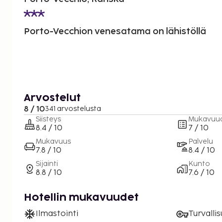
Porto-Vecchion venesatama on lähistöllä
Arvostelut
8 / 10
341 arvostelusta
Siisteys
Mukavuu
8.4 / 10
7 / 10
Mukavuus
Palvelu
7.8 / 10
8.4 / 10
Sijainti
Kunto
8.8 / 10
7.6 / 10
Hotellin mukavuudet
Ilmastointi
Turvalli