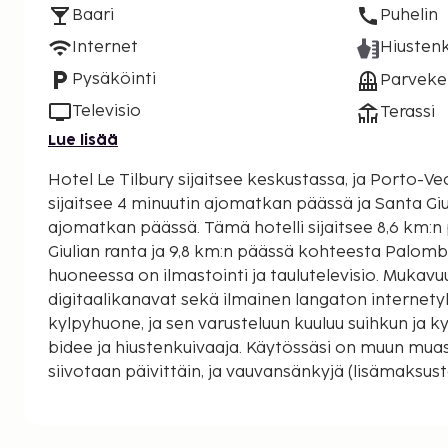
Baari
Puhelin
Internet
Hiustenk
Pysäköinti
Parveke
Televisio
Terassi
Lue lisää
Hotel Le Tilbury sijaitsee keskustassa, ja Porto-
sijaitsee 4 minuutin ajomatkan päässä ja Santa Giu
ajomatkan päässä. Tämä hotelli sijaitsee 8,6 km:n päässä kohteesta Santa
Giulian ranta ja 9,8 km:n päässä kohteesta Palomb
huoneessa on ilmastointi ja taulutelevisio. Mukavu
digitaalikanavat sekä ilmainen langaton internet
kylpyhuone, ja sen varusteluun kuuluu suihkun ja
bidee ja hiustenkuivaaja. Käytössäsi on muun mua
siivotaan päivittäin, ja vauvansänkyjä (lisämaksust
pyynnöstä. Etäisyydet pyöristetään lähimpään 0,1 m
Église Saint-Jean-Baptiste - 0,2 km / 0,1 mi