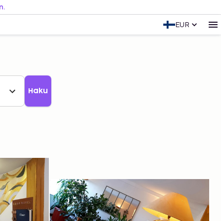
n.
EUR
Haku