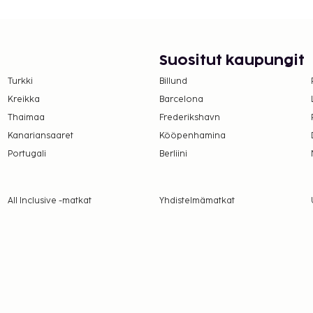
 maksullinen
 ja terassi. Tämän
langaton internetyhteys,
ämä hotelli tarjoaa
Suositut kaupungit
n. Rentoudu nauttimalla
Turkki
Billund
en buffetaamiainen
Kreikka
Barcelona
Thaimaa
Frederikshavn
ehitysjärjestö ATOUT.
Kanariansaaret
Kööpenhamina
suoritettavat maksut.
Portugali
Berliini
r yö. Tätä veroa ei
All Inclusive -matkat
Yhdistelmämatkat
lmoittamat maksut.
 ja 10 EUR lapsille
päivä