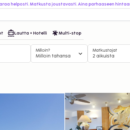
araa helposti. Matkusta joustavasti. Aina parhaaseen hintaa
ot
Lautta + Hotelli
Multi-stop
Milloin?
Matkustajat
Milloin tahansa
2 aikuista