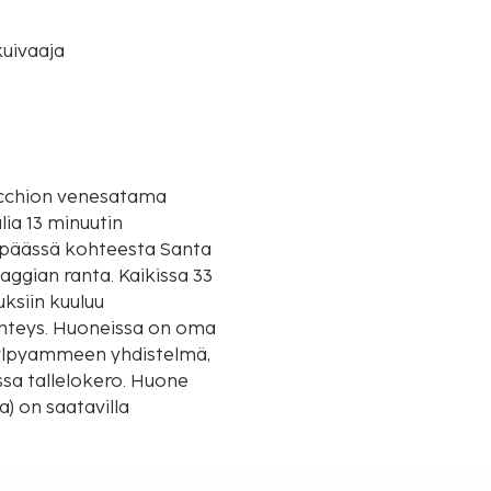
uivaaja
Vecchion venesatama
lia 13 minuutin
aggian ranta. Kaikissa 33
uksiin kuuluu
yhteys. Huoneissa on oma
 kylpyammeen yhdistelmä,
ssa tallelokero. Huone
a) on saatavilla
ailiin ja kilometriin.