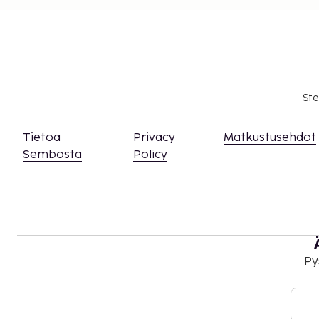
Lisävuode: 30.0 EUR per päivä
Yllä oleva luettelo ei ehkä kata kaikkea. Maksut j
välttämättä sisällä veroja, ja ne saattavat muuttua
Kansallisten määräysten vuoksi käteismaksut e
EUR:n suuruista summaa tässä majoituspaikassa
Ste
asiasta ottamalla yhteyttä majoituspaikkaan
olevien tietojen avulla.
Tietoa
Privacy
Matkustusehdot
Uima-allasta voi käyttää klo 7.00–19.00.
Sembosta
Policy
Py