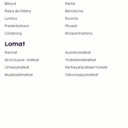
uloskirjautuminen ovat saatavilla.
Billund
Pariisi
Tämä majoituspaikka toivottaa tervetulleiksi
Playa de Palma
Barcelona
kaikki asiakkaat seksuaaliseen
Lontoo
Rooma
suuntautumiseen tai sukupuoli-identiteettiin
Frederikshavn
Phuket
katsomatta (LGBTQ+ -ystävällinen).
Göteborg
Kööpenhamina
Lomat
Rannat
Aurinkomatkat
All Inclusive -matkat
Yhdistelmämatkat
Urheilumatkat
Perheystävälliset hotellit
Musikaalimatkat
Viikonloppumatkat