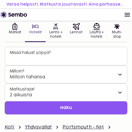
Varaa helposti. Matkusta joustavasti. Aina parhaaseen hintaan.
Matkat
Hotellit
Lento +
Lennot
Lautta +
Multi-
hotelli
Hotelli
stop
Missä haluat yöpyä?
Milloin?
Milloin tahansa
Matkustajat
2 aikuista
Haku
Koti
Yhdysvallat
Portsmouth - NH