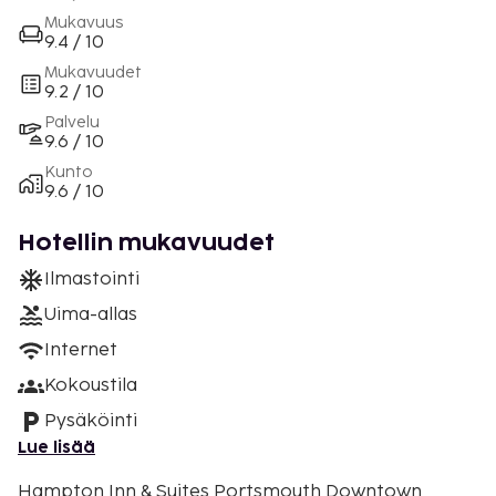
Mukavuus
9.4 / 10
Mukavuudet
9.2 / 10
Palvelu
9.6 / 10
Kunto
9.6 / 10
Hotellin mukavuudet
Ilmastointi
Uima-allas
Internet
Kokoustila
Pysäköinti
Lue lisää
Hampton Inn & Suites Portsmouth Downtown