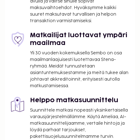
Manchester, New Hampshire (MHT-Manchester-
avulla ja valitse sinulle sopivat
maksuvaihtoehdot. Hyväksymme kaikki
Bostonin alueellinen lentoasema) - 77,6 km / 48,2 mi
suuret maksutavat turvallisen ja helpon
Majoituspaikan ensisijainen lentokenttä on
transaktion varmistamiseksi.
Manchester, New Hampshire (MHT-Manchester-
Bostonin alueellinen lentoasema).
Matkailijat luottavat ympäri
maailmaa
Käytössäsi on ympäri vuorokauden auki oleva
business center, express-sisäänkirjautuminen ja
Yli 30 vuoden kokemuksella Sembo on osa
express-uloskirjautuminen. Tämä hotelli tarjoaa
maailmanlaajuisesti luotettavaa Stena-
asiakkailleen 15 neliömetriä kokoustiloja, joihin
ryhmää. Meidät tunnustetaan
asiantuntemuksestamme ja meitä tukee alan
kuuluu konferenssitila ja kokoushuone. Hotellin
johtavat akkreditoinnit, erityisesti autolla
tarjoamiin harrastuksiin/mukavuuksiin kuuluu
matkustamisessa.
sisäuima-allas ja kuntokeskus. Tämän hotellin
palveluihin kuuluu muun muassa ilmainen langaton
Helppo matkasuunnittelu
internetyhteys, takka aulassa ja juhlasali. Ilmainen
Suunnittele matkasi nopeasti yksinkertaisella
buffetaamiainen tarjoillaan päivittäin klo 6.00–
varausjärjestelmällämme. Käytä Ameliaa, AI-
10.00.
matkasuunnittelijaamme, vertaile hintoja ja
Valet-pysäköinti: 45.00 USD per yö (ilman
löydä parhaat tarjoukset,
kulkurajoituksia)
pakettisuojelusuunnitelmamme turvin.