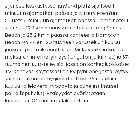
sijaitsee keskustassa, ja Marktplatz sijaitsee 1
minuutin ajomatkan päässä ja Kittery Premium
Outlets 6 minuutin ajomatkan päässä. Tämä hotelli
sijaitsee 19,9 km:n päässä kohteesta Long Sands
Beach ja 25,2 km:n päässä kohteesta Hampton
Beach. Kaikkien 120 huoneen varusteluun kuuluu
jääkaappi ja mikroaaltouuni. Mukavuuksiin kuuluu
maksuton internetyhteys (langaton ja kiinteä) ja 37-
tuumainen LCD-televisio, jossa on korkealuokkaiset
TV-kanavat. Käytössäsi on kylpyhuone, josta löytyy
suihku ja ilmaiset hygieniatuotteet. Varusteluun
kuuluu tallelokero, työpöytä ja puhelin (ilmaiset
paikallispuhelut). Etäisyydet pyöristetään
lähimpään 0,1 mailiin ja kilometriin.
Marktplatz - 0,2 km / 0,1 mi
Nahcotta - 0,2 km / 0,1 mi
The Music Hall - 0,2 km / 0,2 mi
Discover Portsmouth - 0,3 km / 0,2 mi