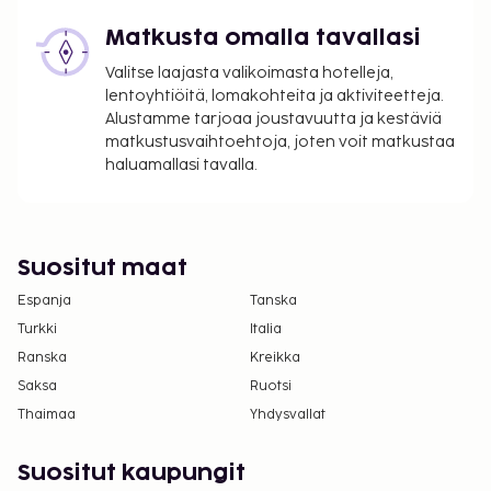
Lemmikit: 75 USD per majoitustila per
yöpyminen
Matkusta omalla tavallasi
Avustajaeläimistä ei veloiteta lisämaksuja
Valitse laajasta valikoimasta hotelleja,
lentoyhtiöitä, lomakohteita ja aktiviteetteja.
Yllä oleva luettelo ei ehkä kata kaikkea. Maksut ja
Alustamme tarjoaa joustavuutta ja kestäviä
takuumaksut eivät välttämättä sisällä veroja, ja ne
matkustusvaihtoehtoja, joten voit matkustaa
saattavat muuttua.
haluamallasi tavalla.
Enintään 3 korkeintaan 18 vuotta vanhaa lasta
voi majoittua ilmaiseksi, kun he käyttävät
vanhemman tai huoltajan huoneessa olevia
Suositut maat
sänkyjä.
Majoituspaikassa on tarjolla
Espanja
Tanska
yhdistettäviä/vierekkäisiä huoneita, joiden
Turkki
Italia
saatavuus on rajoitettua. Niitä voi pyytää
Ranska
Kreikka
ottamalla yhteyttä majoituspaikkaan.
Saksa
Ruotsi
Yhteystiedot löytyvät varausvahvistuksesta.
Thaimaa
Yhdysvallat
Kaikki maksut voidaan maksaa käteisettömillä
maksutavoilla.
Suositut kaupungit
Kontaktiton sisäänkirjautuminen ja kontaktiton