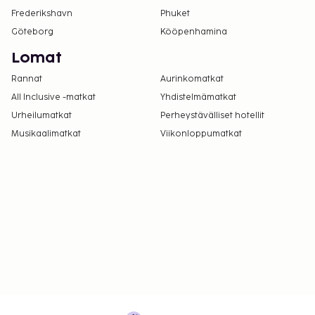
Frederikshavn
Phuket
Göteborg
Kööpenhamina
Lomat
Rannat
Aurinkomatkat
All Inclusive -matkat
Yhdistelmämatkat
Urheilumatkat
Perheystävälliset hotellit
Musikaalimatkat
Viikonloppumatkat