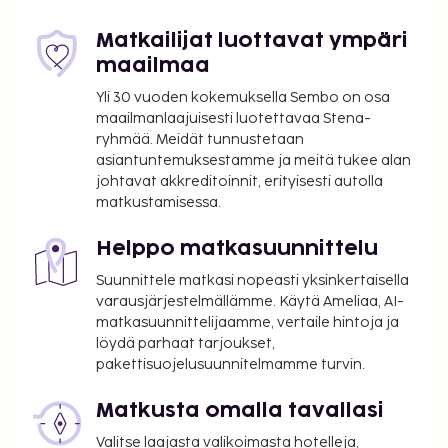
välipalabaarin/delin.
Majoituspaikka veloittaa seuraavat paikan päällä
Matkailijat luottavat ympäri
suoritettavat maksut. Maksuihin saattaa sisältyä
maailmaa
sovellettavat verot:
Yli 30 vuoden kokemuksella Sembo on osa
Takuumaksu vaurioiden varalle: 150 EUR per
maailmanlaajuisesti luotettavaa Stena-
yöpyminen
ryhmää. Meidät tunnustetaan
asiantuntemuksestamme ja meitä tukee alan
Kaupungin perimä vero: 2.06 EUR per henkilö
johtavat akkreditoinnit, erityisesti autolla
per yö korkeintaan 60 yöstä.
matkustamisessa.
Tässä on mainittu kaikki majoituspaikan meille
Helppo matkasuunnittelu
ilmoittamat maksut.
Suunnittele matkasi nopeasti yksinkertaisella
Lentokenttäkuljetusmaksu: 30 EUR per
varausjärjestelmällämme. Käytä Ameliaa, AI-
ajoneuvo (korkeintaan 4 henkilöä)
matkasuunnittelijaamme, vertaile hintoja ja
Pysäköintimaksu lähistöllä sijaitsevalla
löydä parhaat tarjoukset,
pysäköintialueella: 25 EUR per päivä(250 metrin
pakettisuojelusuunnitelmamme turvin.
päässä; avoinna vuorokauden ympäri)
Lemmikkitakuumaksu: 100 EUR per yöpyminen
Matkusta omalla tavallasi
Lemmikkimaksu: 30 EUR per lemmikki
Valitse laajasta valikoimasta hotelleja,