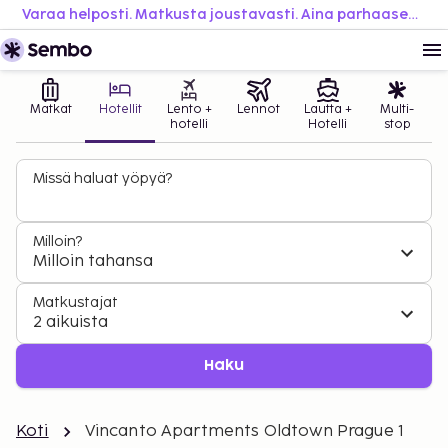
Varaa helposti. Matkusta joustavasti. Aina parhaaseen hintaan.
Matkat
Hotellit
Lento +
Lennot
Lautta +
Multi-
hotelli
Hotelli
stop
Missä haluat yöpyä?
Milloin?
Milloin tahansa
Matkustajat
2 aikuista
Haku
Koti
Vincanto Apartments Oldtown Prague 1