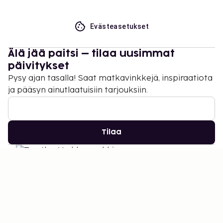
Evästeasetukset
Älä jää paitsi – tilaa uusimmat
päivitykset
Pysy ajan tasalla! Saat matkavinkkejä, inspiraatiota
ja pääsyn ainutlaatuisiin tarjouksiin.
Tilaa
©
2026
Stena Line Travel Group AB