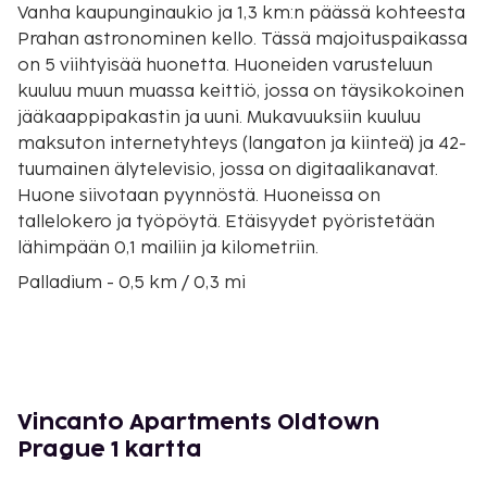
Vanha kaupunginaukio ja 1,3 km:n päässä kohteesta
Prahan astronominen kello. Tässä majoituspaikassa
on 5 viihtyisää huonetta. Huoneiden varusteluun
kuuluu muun muassa keittiö, jossa on täysikokoinen
jääkaappipakastin ja uuni. Mukavuuksiin kuuluu
maksuton internetyhteys (langaton ja kiinteä) ja 42-
tuumainen älytelevisio, jossa on digitaalikanavat.
Huone siivotaan pyynnöstä. Huoneissa on
tallelokero ja työpöytä. Etäisyydet pyöristetään
lähimpään 0,1 mailiin ja kilometriin.
Palladium - 0,5 km / 0,3 mi
Prahan kaupunginmuseo - 0,6 km / 0,4 mi
Tasavallan aukio - 0,6 km / 0,4 mi
Na příkopě ostoskatu - 0,6 km / 0,4 mi
Kunnantalo - 0,7 km / 0,4 mi
Hybernian teatteri - 0,7 km / 0,4 mi
Vincanto Apartments Oldtown
Ruutitorni - 0,8 km / 0,5 mi
Prague 1 kartta
Letnán puisto - 0,8 km / 0,5 mi