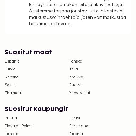
(vaihtelee yöpymisen keston mukaan)
lentoyhtiöitä, lomakohteita ja aktiviteetteja.
Avustajaeläimistä ei veloiteta lisämaksuja
Alustamme tarjoaa joustavuutta ja kestäviä
matkustusvaihtoehtoja, joten voit matkustaa
Yllä oleva luettelo ei ehkä kata kaikkea. Maksut ja
haluamallasi tavalla.
takuumaksut eivät välttämättä sisällä veroja, ja ne
saattavat muuttua.
Asiakkaat voivat päästä huoneeseen
Suositut maat
mobiililaitteella.
Espanja
Tanska
Turkki
Italia
Ranska
Kreikka
Saksa
Ruotsi
Thaimaa
Yhdysvallat
Suositut kaupungit
Billund
Pariisi
Playa de Palma
Barcelona
Lontoo
Rooma