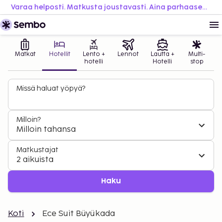
Varaa helposti. Matkusta joustavasti. Aina parhaaseen hintaan.
Matkat
Hotellit
Lento +
Lennot
Lautta +
Multi-
hotelli
Hotelli
stop
Missä haluat yöpyä?
Milloin?
Milloin tahansa
Matkustajat
2 aikuista
Haku
Koti
Ece Suit Büyükada