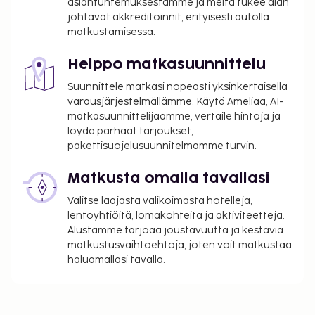
asiantuntemuksestamme ja meitä tukee alan
johtavat akkreditoinnit, erityisesti autolla
matkustamisessa.
Helppo matkasuunnittelu
Suunnittele matkasi nopeasti yksinkertaisella
varausjärjestelmällämme. Käytä Ameliaa, AI-
matkasuunnittelijaamme, vertaile hintoja ja
löydä parhaat tarjoukset,
pakettisuojelusuunnitelmamme turvin.
Matkusta omalla tavallasi
Valitse laajasta valikoimasta hotelleja,
lentoyhtiöitä, lomakohteita ja aktiviteetteja.
Alustamme tarjoaa joustavuutta ja kestäviä
matkustusvaihtoehtoja, joten voit matkustaa
haluamallasi tavalla.