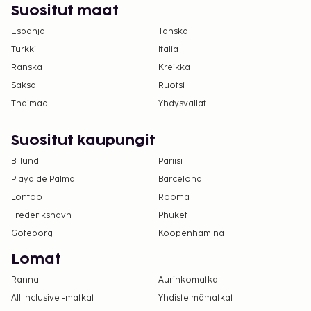
Suositut maat
Espanja
Tanska
Turkki
Italia
Ranska
Kreikka
Saksa
Ruotsi
Thaimaa
Yhdysvallat
Suositut kaupungit
Billund
Pariisi
Playa de Palma
Barcelona
Lontoo
Rooma
Frederikshavn
Phuket
Göteborg
Kööpenhamina
Lomat
Rannat
Aurinkomatkat
All Inclusive -matkat
Yhdistelmämatkat