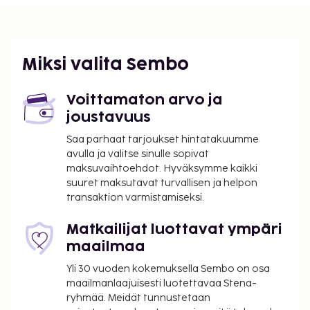
Lähin suuri lentokenttä on Sabiha Gökçenin
kansainvälinen lentokenttä (SAW) - 24,3 km / 15,1 mi
Vastaanotto on avoinna rajoitetusti. Käytössäsi on
puutarha sekä ilmainen langaton internetyhteys ja
Miksi valita Sembo
concierge-palvelut.
Lisävuode: 30.0 EUR per päivä
Voittamaton arvo ja
Yllä oleva luettelo ei ehkä kata kaikkea. Maksut ja
joustavuus
takuumaksut eivät välttämättä sisällä veroja, ja ne
Saa parhaat tarjoukset hintatakuumme
saattavat muuttua.
avulla ja valitse sinulle sopivat
maksuvaihtoehdot. Hyväksymme kaikki
suuret maksutavat turvallisen ja helpon
transaktion varmistamiseksi.
Matkailijat luottavat ympäri
maailmaa
Yli 30 vuoden kokemuksella Sembo on osa
maailmanlaajuisesti luotettavaa Stena-
ryhmää. Meidät tunnustetaan