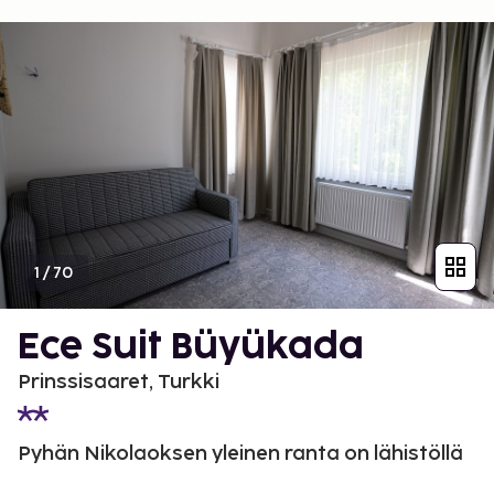
1
/
70
Ece Suit Büyükada
Prinssisaaret, Turkki
Pyhän Nikolaoksen yleinen ranta on lähistöllä