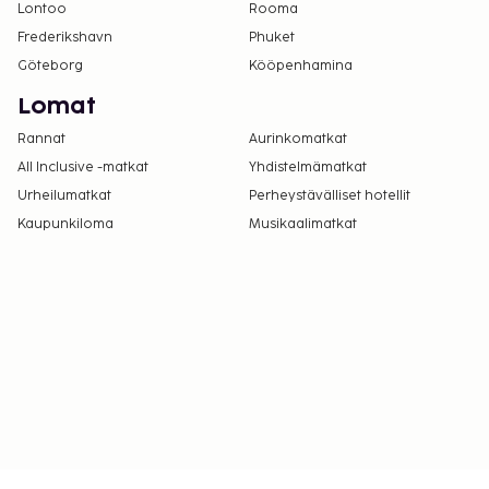
Lontoo
Rooma
Frederikshavn
Phuket
Göteborg
Kööpenhamina
Lomat
Rannat
Aurinkomatkat
All Inclusive -matkat
Yhdistelmämatkat
Urheilumatkat
Perheystävälliset hotellit
Kaupunkiloma
Musikaalimatkat