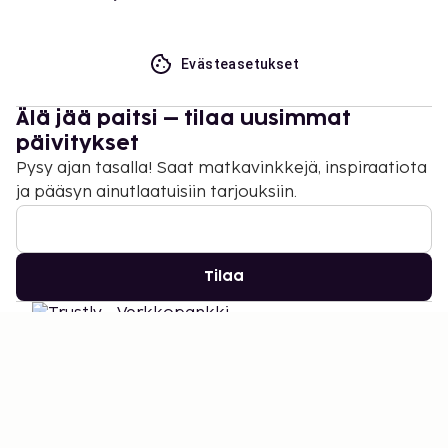
Evästeasetukset
Älä jää paitsi – tilaa uusimmat
päivitykset
Pysy ajan tasalla! Saat matkavinkkejä, inspiraatiota
ja pääsyn ainutlaatuisiin tarjouksiin.
Tilaa
©
2026
Stena Line Travel Group AB