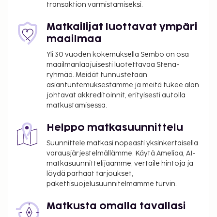
transaktion varmistamiseksi.
ja 8 EUR lapsille
Lisävuode: 20 EUR per yö
Matkailijat luottavat ympäri
maailmaa
Yllä oleva luettelo ei ehkä kata kaikkea. Maksut ja
takuumaksut eivät välttämättä sisällä veroja, ja ne
Yli 30 vuoden kokemuksella Sembo on osa
saattavat muuttua.
maailmanlaajuisesti luotettavaa Stena-
ryhmää. Meidät tunnustetaan
Kansallisten määräysten vuoksi käteismaksut
asiantuntemuksestamme ja meitä tukee alan
eivät voi ylittää 1000 EUR:n suuruista summaa
johtavat akkreditoinnit, erityisesti autolla
tässä majoituspaikassa. Saat lisätietoja asiasta
matkustamisessa.
ottamalla yhteyttä majoituspaikkaan
varausvahvistuksessa olevien tietojen avulla.
Helppo matkasuunnittelu
Kausiluontoinen uima-allas on käytettävissä
Suunnittele matkasi nopeasti yksinkertaisella
huhtikuusta lokakuuhun.
varausjärjestelmällämme. Käytä Ameliaa, AI-
Hierontapalvelut tulee varata etukäteen.
matkasuunnittelijaamme, vertaile hintoja ja
Varauksen voi tehdä ottamalla
löydä parhaat tarjoukset,
majoituspaikkaan yhteyttä ennen saapumista
pakettisuojelusuunnitelmamme turvin.
soittamalla varausvahvistuksessa olevaan
Matkusta omalla tavallasi
numeroon.