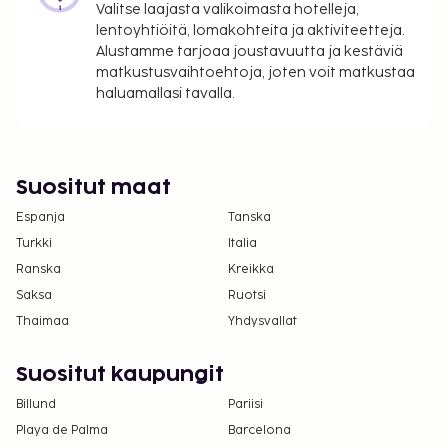
Valitse laajasta valikoimasta hotelleja,
lentoyhtiöitä, lomakohteita ja aktiviteetteja.
Alustamme tarjoaa joustavuutta ja kestäviä
matkustusvaihtoehtoja, joten voit matkustaa
haluamallasi tavalla.
Suositut maat
Espanja
Tanska
Turkki
Italia
Ranska
Kreikka
Saksa
Ruotsi
Thaimaa
Yhdysvallat
Suositut kaupungit
Billund
Pariisi
Playa de Palma
Barcelona