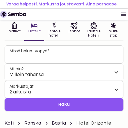
Varaa helposti. Matkusta joustavasti. Aina parhaaseen hintaan.
Matkat
Hotellit
Lento +
Lennot
Lautta +
Multi-
hotelli
Hotelli
stop
Missä haluat yöpyä?
Milloin?
Milloin tahansa
Matkustajat
2 aikuista
Haku
Koti
Ranska
Bastia
Hotel Orizonte