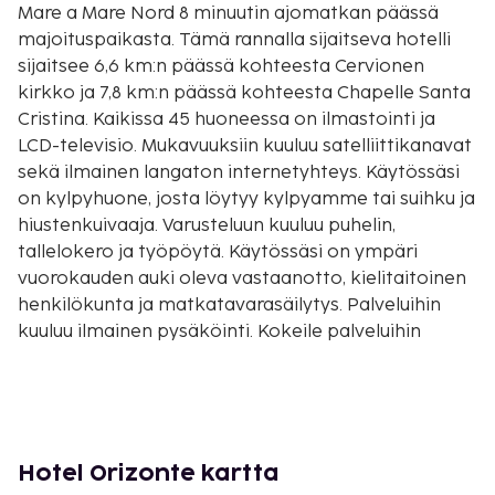
Mare a Mare Nord 8 minuutin ajomatkan päässä
majoituspaikasta. Tämä rannalla sijaitseva hotelli
sijaitsee 6,6 km:n päässä kohteesta Cervionen
kirkko ja 7,8 km:n päässä kohteesta Chapelle Santa
Cristina. Kaikissa 45 huoneessa on ilmastointi ja
LCD-televisio. Mukavuuksiin kuuluu satelliittikanavat
sekä ilmainen langaton internetyhteys. Käytössäsi
on kylpyhuone, josta löytyy kylpyamme tai suihku ja
hiustenkuivaaja. Varusteluun kuuluu puhelin,
tallelokero ja työpöytä. Käytössäsi on ympäri
vuorokauden auki oleva vastaanotto, kielitaitoinen
henkilökunta ja matkatavarasäilytys. Palveluihin
kuuluu ilmainen pysäköinti. Kokeile palveluihin
kuuluvaa 2 ulkouima-allasta. Hotellin tarjoamiin
harrastuksiin/mukavuuksiin kuuluu myös
ulkotenniskenttää ja vuokrattavat polkupyörät.
Tämän hotellin palveluihin kuuluu muun muassa
ilmainen langaton internetyhteys,
Hotel Orizonte kartta
kiertoajelu-/lippupalvelu ja piknikalue. Tämän