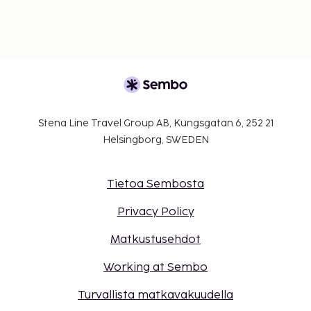
Tämä majoituspaikka toivottaa tervetulleiksi
kaikki asiakkaat seksuaaliseen
suuntautumiseen tai sukupuoli-identiteettiin
katsomatta (LGBTQ+ -ystävällinen).
Stena Line Travel Group AB, Kungsgatan 6, 252 21
Helsingborg, SWEDEN
Tietoa Sembosta
Privacy Policy
Matkustusehdot
Working at Sembo
Turvallista matkavakuudella