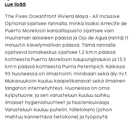
Lue lisää
The Fives Oceanfront Riviera Maya - All Inclusive
Optional sijaitsee rannalla, minkä lisäksi Arrecife de
Puerto Morelosin kansallispuisto sijaitsee vain
muutaman askeleen päässä ja Ojo de Agua (ranta) 11
minuutin kävelymatkan päässä. Tämä rannalla
sijaitseva lomakeskus sijaitsee 1,2 km:n päässä
kohteesta Puerto Morelosin kaupunginaukio ja 13,3
km:n päässä kohteesta Punta Petempich. Kaikissa
93 huoneessa on ilmastointi, minibaari sekä äly-tv:t.
Mukavuuksiin kuuluu kaapelikanavat sekä ilmainen
langaton internetyhteys. Huoneissa on oma
kylpyhuone, ja sen varusteluun kuuluu suihku,
ilmaiset hygieniatuotteet ja hiustenkuivaaja.
Varusteluun kuuluu puhelin, tallelokero (johon
mahtuu kannettava tietokone) ja työpöytä.
Etäisyydet pyöristetään lähimpään 0,1 mailiin ja
kilometriin.