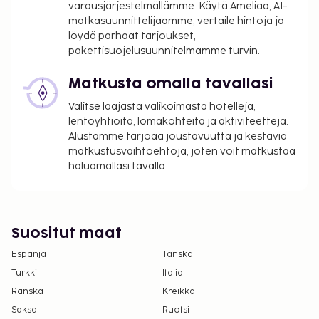
langaton internetyhteys, concierge-palvelut ja
varausjärjestelmällämme. Käytä Ameliaa, AI-
matkasuunnittelijaamme, vertaile hintoja ja
hääpalvelut. Nauti ruoista lomakeskuksen
löydä parhaat tarjoukset,
ravintolassa nimeltä Al Mare, joka on yksi
pakettisuojelusuunnitelmamme turvin.
majoituspaikan 3 ravintolasta. Tämän ravintolan
erikoisuuksiin kuuluu italialainen keittiö. Palveluihin
Matkusta omalla tavallasi
kuuluu myös huonepalvelu (rajoitettuina aikoina) ja
Valitse laajasta valikoimasta hotelleja,
kahvila. Käytössäsi on rantabaari ja allasbaari. Jos
lentoyhtiöitä, lomakohteita ja aktiviteetteja.
mielesi tekee raikasta juotavaa, kokeile myös
Alustamme tarjoaa joustavuutta ja kestäviä
palveluihin kuuvaa 3 baaria.
matkustusvaihtoehtoja, joten voit matkustaa
Majoituspaikka veloittaa seuraavat paikan päällä
haluamallasi tavalla.
suoritettavat maksut. Maksuihin saattaa sisältyä
sovellettavat verot:
Joulupäivän (25.12.) gaalaillallinen per aikuinen:
Suositut maat
100 USD
Espanja
Joulupäivän (25.12.) gaalaillallinen per lapsi: 50
Tanska
USD (6–17 vuotta)
Turkki
Italia
Ranska
Kreikka
Tässä on mainittu kaikki majoituspaikan meille
Saksa
Ruotsi
ilmoittamat maksut.