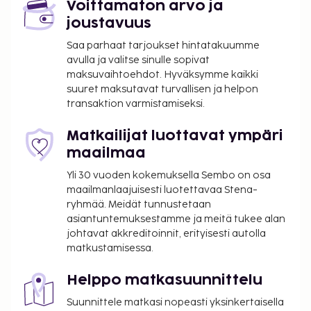
El Rey Polo Country Club - 16,2 km / 10,1 mi
Voittamaton arvo ja
joustavuus
Lähimmät lentokentät ovat:
Cancún, Quintana Roo (CUN-Cancúnin
Saa parhaat tarjoukset hintatakuumme
kansainvälinen lentoasema) - 25,9 km / 16,1 mi
avulla ja valitse sinulle sopivat
maksuvaihtoehdot. Hyväksymme kaikki
Cozumel (CZM-Cozumelin kansainvälinen
suuret maksutavat turvallisen ja helpon
lentoasema) - 68 km / 42,2 mi
transaktion varmistamiseksi.
Felipe Carrillo Puerton kansainvälinen lentoasema
(TQO) - 140,8 km / 87,5 mi
Matkailijat luottavat ympäri
Käytössäsi on ympäri vuorokauden auki oleva
maailmaa
vastaanotto, kielitaitoinen henkilökunta ja
Yli 30 vuoden kokemuksella Sembo on osa
matkatavarasäilytys. Palveluihin kuuluu ilmainen
maailmanlaajuisesti luotettavaa Stena-
valet-pysäköinti. Voit rentoutua kylpylässä, jonka
ryhmää. Meidät tunnustetaan
palveluihin sisältyvät muun muassa
asiantuntemuksestamme ja meitä tukee alan
hierontapalvelut, vartalohoidot ja kasvohoidot. Ota
johtavat akkreditoinnit, erityisesti autolla
matkustamisessa.
rennosti hotellin 2 ulkouima-allasta. Hotellista
löytyvät myös seuraavat mukavuudet ja
Helppo matkasuunnittelu
harrastukset: sauna ja kuntokeskus. Tämän
lomakeskuksen palveluihin kuuluu ilmainen
Suunnittele matkasi nopeasti yksinkertaisella