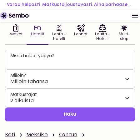
Varaa helposti. Matkusta joustavasti. Aina parhaaseen hintaan.
Matkat
Hotellit
Lento +
Lennot
Lautta +
Multi-
hotelli
Hotelli
stop
Missä haluat yöpyä?
Milloin?
Milloin tahansa
Matkustajat
2 aikuista
Haku
Koti
Meksiko
Cancun