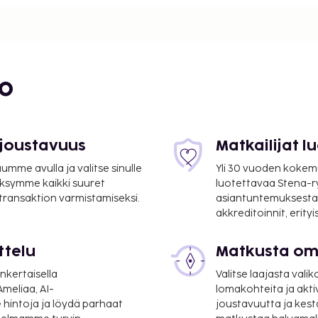
uun muassa ilmainen
äpalvelut. Tämän
s huonepalvelu
ekä 2 baaria. Aamiainen on
bo
ärittää viralliset
kan luokitus on 4 star
nä.
suoritettavat maksut.
 joustavuus
Matkailijat 
mme avulla ja valitse sinulle
Yli 30 vuoden kokem
ksymme kaikki suuret
luotettavaa Stena-
n majoituspaikassa.
 transaktion varmistamiseksi.
asiantuntemuksesta
 Lisätietoja saat
akkreditoinnit, erity
ahvistuksessa olevia
ttelu
Matkusta oma
per yö korkeintaan 10
lta lapsilta.
nkertaisella
Valitse laajasta valik
meliaa, AI-
lomakohteita ja akti
lmoittamat maksut.
 hintoja ja löydä parhaat
joustavuutta ja kest