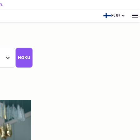
n.
EUR
Haku