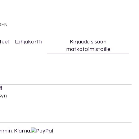
EDEN
teet
Lahjakortti
Kirjaudu sisään
matkatoimistoille
t
syn