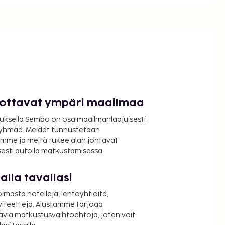
luottavat ympäri maailmaa
uksella Sembo on osa maailmanlaajuisesti
ryhmää. Meidät tunnustetaan
mme ja meitä tukee alan johtavat
isesti autolla matkustamisessa.
lla tavallasi
oimasta hotelleja, lentoyhtiöitä,
viteetteja. Alustamme tarjoaa
äviä matkustusvaihtoehtoja, joten voit