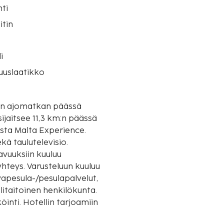
ti
itin
o
i
suuslaatikko
tin ajomatkan päässä
esta Malta Experience.
kä taulutelevisio.
vuuksiin kuuluu
yhteys. Varusteluun kuuluu
itaitoinen henkilökunta.
inti. Hotellin tarjoamiin
 höyrysauna ja