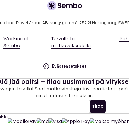
na Line Travel Group AB, Kungsgatan 6, 252 21 Helsingborg, SW
Working at
Turvallista
Koh
Sembo
matkavakuudella
Evästeasetukset
Älä jää paitsi – tilaa uusimmat päivitykse
sy ajan tasalla! Saat matkavinkkejä, inspiraatiota ja pää
ainutlaatuisiin tarjouksiin.
Tilaa