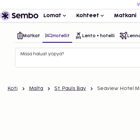
V
Lomat
Kohteet
Matkani
Matkat
Hotellit
Lento + hotelli
Lenn
Missä haluat yöpyä?
Koti
Malta
St. Pauls Bay
Seaview Hotel Ma