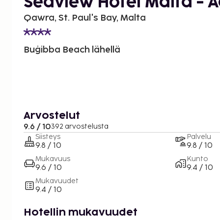
Seaview Hotel Malta - A
Qawra, St. Paul's Bay, Malta
Buġibba Beach lähellä
Arvostelut
9.6 / 10
392 arvostelusta
Siisteys
Palvelu
9.8 / 10
9.8 / 10
Mukavuus
Kunto
9.6 / 10
9.4 / 10
Mukavuudet
9.4 / 10
Hotellin mukavuudet