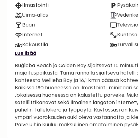
Ilmastointi
Pysäköin
Uima-allas
Vedenke
Baari
Televisi
Internet
Kuntosal
Kokoustila
Turvalli
Lue lisää
Buġibba Beach ja Golden Bay sijaitsevat 15 minuu
majoituspaikasta. Tämä rannalla sijaitseva hotelli sijaitsee 11,3 km:n päässä
kohteesta Mellieħa Bay ja 16,1 km:n päässä kohte
Kaikissa 180 huoneessa on ilmastointi, minibaari se
Jokaisessa huoneessa on kalustettu parveke. Muka
satelliittikanavat sekä ilmainen langaton internet
puhelin, tallelokero ja työpöytä. Käytössäsi on kuivapesula-/pesulapalvelut,
ympäri vuorokauden auki oleva vastaanotto ja kiel
Palveluihin kuuluu maksullinen omatoiminen pysäkö
harrastuksiin/mukavuuksiin kuuluu sisäuima-allas,