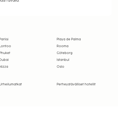
si tavalla.
Pariisi
Playa de Palma
Lontoo
Rooma
Phuket
Göteborg
Dubai
Istanbul
Nizza
Oslo
Urheilumatkat
Perheystävälliset hotellit