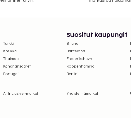
itelmamme turvin.
matkustaa haluamalla
r päivä
a takuumaksut eivät
.
toukokuusta lokakuuhun.
Suositut kaupungit
orempia, ei saa tuoda
ikkaan.
Turkki
Billund
ella huoneissa.
Kreikka
Barcelona
 maksutavoilla.
Thaimaa
Frederikshavn
on uloskirjautuminen ovat
Kanariansaaret
Kööpenhamina
Portugali
Berliini
All Inclusive -matkat
Yhdistelmämatkat