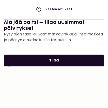
Evästeasetukset
Älä jää paitsi – tilaa uusimmat
päivitykset
Pysy ajan tasalla! Saat matkavinkkejä, inspiraatiota
ja pääsyn ainutlaatuisiin tarjouksiin.
Tilaa
©
2026
Stena Line Travel Group AB