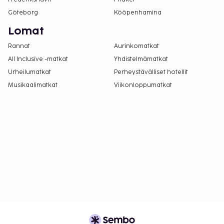
Göteborg
Kööpenhamina
Lomat
Rannat
Aurinkomatkat
All Inclusive -matkat
Yhdistelmämatkat
Urheilumatkat
Perheystävälliset hotellit
Musikaalimatkat
Viikonloppumatkat