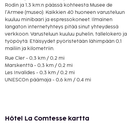
Rodin ja 1,3 km:n päässä kohteesta Musee de
l'Armee (museo). Kaikkien 40 huoneen varusteluun
kuuluu minibaari ja espressokoneet. Ilmainen
langaton internetyhteys pitää sinut yhteydessä
verkkoon. Varusteluun kuuluu puhelin, tallelokero ja
työpöytä. Etäisyydet pyöristetään lähimpään 0,1
mailiin ja kilometriin.
Rue Cler - 0,3 km / 0,2 mi
Marskenttä - 0,3 km / 0,2 mi
Les Invalides - 0,3 km / 0,2 mi
UNESCOn päämaja - 0,6 km / 0,4 mi
Musée Rodin - 0,7 km / 0,4 mi
Musee de l'Armee (museo) - 1,1 km / 0,7 mi
Musée du quai Branly - 1,1 km / 0,7 mi
Eiffel-torni - 1,2 km / 0,8 mi
George V:n bulevardi - 1,3 km / 0,8 mi
Hôtel La Comtesse kartta
Avenue Montaigne - 1,4 km / 0,8 mi
Le Bon Marché - 1,5 km / 0,9 mi