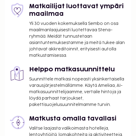
buffetaamiainen tarjotaan päivittäin klo 7.00–11.00.
Matkailijat luottavat ympäri
Tämän majoituspaikan virallisen tähtiluokituksen on
maailmaa
myöntänyt Ranskan turismin kehitysjärjestö ATOUT.
Yli 30 vuoden kokemuksella Sembo on osa
Majoituspaikka veloittaa seuraavat paikan päällä
maailmanlaajuisesti luotettavaa Stena-
ryhmää. Meidät tunnustetaan
suoritettavat maksut. Maksuihin saattaa sisältyä
asiantuntemuksestamme ja meitä tukee alan
sovellettavat verot:
johtavat akkreditoinnit, erityisesti autolla
Kaupungin perimä vero: 8.45 EUR per henkilö
matkustamisessa.
per yö. Tätä veroa ei peritä alle 18 vuotta
vanhoilta lapsilta.
Helppo matkasuunnittelu
Suunnittele matkasi nopeasti yksinkertaisella
Tässä on mainittu kaikki majoituspaikan meille
varausjärjestelmällämme. Käytä Ameliaa, AI-
ilmoittamat maksut.
matkasuunnittelijaamme, vertaile hintoja ja
Maksu buffetaamiaisesta: noin 25 EUR per
löydä parhaat tarjoukset,
henkilö
pakettisuojelusuunnitelmamme turvin.
Yllä oleva luettelo ei ehkä kata kaikkea. Maksut ja
Matkusta omalla tavallasi
takuumaksut eivät välttämättä sisällä veroja, ja ne
Valitse laajasta valikoimasta hotelleja,
saattavat muuttua.
lentoyhtiöitä, lomakohteita ja aktiviteetteja.