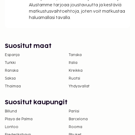
Kansallisten määräysten vuoksi käteismaksut
Alustamme tarjoaa joustavuutta ja kestäviä
matkustusvaihtoehtoja, joten voit matkustaa
eivät voi ylittää 1000 EUR:n suuruista summaa
haluamallasi tavalla.
tässä majoituspaikassa. Saat lisätietoja asiasta
ottamalla yhteyttä majoituspaikkaan
varausvahvistuksessa olevien tietojen avulla.
Suositut maat
Espanja
Tanska
Turkki
Italia
Ranska
Kreikka
Saksa
Ruotsi
Thaimaa
Yhdysvallat
Suositut kaupungit
Billund
Pariisi
Playa de Palma
Barcelona
Lontoo
Rooma
Frederikshavn
Phuket