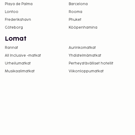
Playa de Palma
Barcelona
Lontoo
Rooma
Frederikshavn
Phuket
Göteborg
Kööpenhamina
Lomat
Rannat
Aurinkomatkat
All Inclusive -matkat
Yhdistelmämatkat
Urheilumatkat
Perheystävälliset hotellit
Musikaalimatkat
Viikonloppumatkat