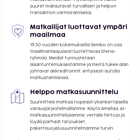
muutama drinkki baarissa. Maksullinen
suuret maksutavat turvallisen ja helpon
buffetaamiainen tarjotaan päivittäin klo 7.00–10.30.
transaktion varmistamiseksi.
Tämän majoituspaikan virallisen tähtiluokituksen on
myöntänyt Ranskan turismin kehitysjärjestö ATOUT.
Matkailijat luottavat ympäri
maailmaa
Majoituspaikka veloittaa seuraavat paikan päällä
suoritettavat maksut. Maksuihin saattaa sisältyä
Yli 30 vuoden kokemuksella Sembo on osa
sovellettavat verot:
maailmanlaajuisesti luotettavaa Stena-
ryhmää. Meidät tunnustetaan
Kaupungin perimä vero: 5.53 EUR per henkilö
asiantuntemuksestamme ja meitä tukee alan
per yö. Tätä veroa ei peritä alle 18 vuotta
johtavat akkreditoinnit, erityisesti autolla
vanhoilta lapsilta.
matkustamisessa.
Tässä on mainittu kaikki majoituspaikan meille
Helppo matkasuunnittelu
ilmoittamat maksut.
Suunnittele matkasi nopeasti yksinkertaisella
Maksu buffetaamiaisesta: noin 15 EUR per
varausjärjestelmällämme. Käytä Ameliaa, AI-
henkilö
matkasuunnittelijaamme, vertaile hintoja ja
löydä parhaat tarjoukset,
Yllä oleva luettelo ei ehkä kata kaikkea. Maksut ja
pakettisuojelusuunnitelmamme turvin.
takuumaksut eivät välttämättä sisällä veroja, ja ne