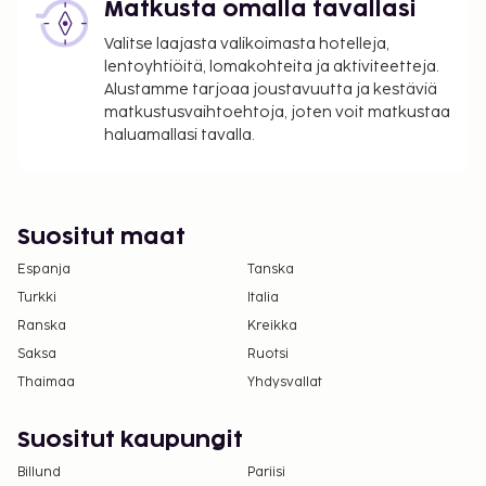
saattavat muuttua.
Matkusta omalla tavallasi
Kansallisten määräysten vuoksi käteismaksut
Valitse laajasta valikoimasta hotelleja,
eivät voi ylittää 1000 EUR:n suuruista summaa
lentoyhtiöitä, lomakohteita ja aktiviteetteja.
tässä majoituspaikassa. Saat lisätietoja asiasta
Alustamme tarjoaa joustavuutta ja kestäviä
matkustusvaihtoehtoja, joten voit matkustaa
ottamalla yhteyttä majoituspaikkaan
haluamallasi tavalla.
varausvahvistuksessa olevien tietojen avulla.
Suositut maat
Espanja
Tanska
Turkki
Italia
Ranska
Kreikka
Saksa
Ruotsi
Thaimaa
Yhdysvallat
Suositut kaupungit
Billund
Pariisi