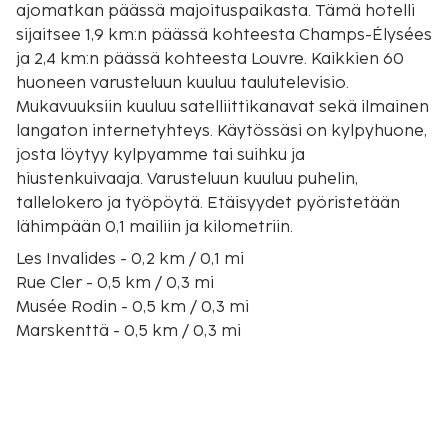
ajomatkan päässä majoituspaikasta. Tämä hotelli
sijaitsee 1,9 km:n päässä kohteesta Champs-Élysées
ja 2,4 km:n päässä kohteesta Louvre. Kaikkien 60
huoneen varusteluun kuuluu taulutelevisio.
Mukavuuksiin kuuluu satelliittikanavat sekä ilmainen
langaton internetyhteys. Käytössäsi on kylpyhuone,
josta löytyy kylpyamme tai suihku ja
hiustenkuivaaja. Varusteluun kuuluu puhelin,
tallelokero ja työpöytä. Etäisyydet pyöristetään
lähimpään 0,1 mailiin ja kilometriin.
Les Invalides - 0,2 km / 0,1 mi
Rue Cler - 0,5 km / 0,3 mi
Musée Rodin - 0,5 km / 0,3 mi
Marskenttä - 0,5 km / 0,3 mi
Le Bon Marché - 1,4 km / 0,9 mi
Eiffel-torni - 1,4 km / 0,9 mi
Seine - 1,4 km / 0,9 mi
Petit Palais (museo) - 1,5 km / 0,9 mi