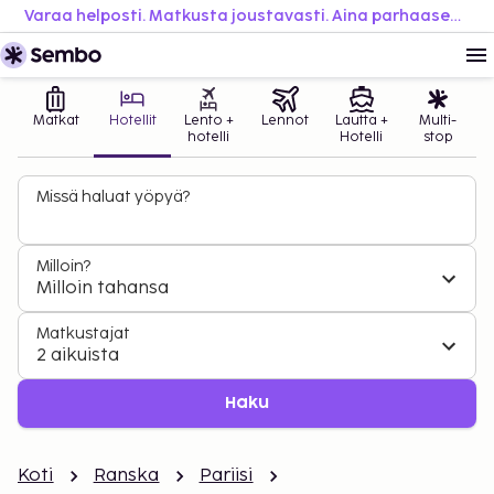
Varaa helposti. Matkusta joustavasti. Aina parhaaseen hintaan.
Matkat
Hotellit
Lento +
Lennot
Lautta +
Multi-
hotelli
Hotelli
stop
Missä haluat yöpyä?
Milloin?
Milloin tahansa
Matkustajat
2 aikuista
Haku
Koti
Ranska
Pariisi