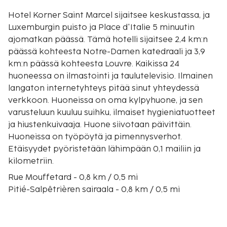
Hotel Korner Saint Marcel sijaitsee keskustassa, ja
Luxemburgin puisto ja Place d'Italie 5 minuutin
ajomatkan päässä. Tämä hotelli sijaitsee 2,4 km:n
päässä kohteesta Notre-Damen katedraali ja 3,9
km:n päässä kohteesta Louvre. Kaikissa 24
huoneessa on ilmastointi ja taulutelevisio. Ilmainen
langaton internetyhteys pitää sinut yhteydessä
verkkoon. Huoneissa on oma kylpyhuone, ja sen
varusteluun kuuluu suihku, ilmaiset hygieniatuotteet
ja hiustenkuivaaja. Huone siivotaan päivittäin.
Huoneissa on työpöytä ja pimennysverhot.
Etäisyydet pyöristetään lähimpään 0,1 mailiin ja
kilometriin.
Rue Mouffetard - 0,8 km / 0,5 mi
Pitié-Salpêtrièren sairaala - 0,8 km / 0,5 mi
Place d'Italie - 0,9 km / 0,6 mi
Seine - 1,3 km / 0,8 mi
Panthéon - 1,7 km / 1,1 mi