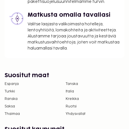
pakettisuojelusuunnitelmamme turvin.
EUR aikuisille ja 7 EUR lapsille
Matkusta omalla tavallasi
Yllä oleva luettelo ei ehkä kata kaikkea. Maksut ja
Valitse laajasta valikoimasta hotelleja,
takuumaksut eivät välttämättä sisällä veroja, ja ne
lentoyhtiöitä, lomakohteita ja aktiviteetteja.
saattavat muuttua.
Alustamme tarjoaa joustavuutta ja kestäviä
Kansallisten määräysten vuoksi käteismaksut
matkustusvaihtoehtoja, joten voit matkustaa
eivät voi ylittää 1000 EUR:n suuruista summaa
haluamallasi tavalla.
tässä majoituspaikassa. Saat lisätietoja asiasta
ottamalla yhteyttä majoituspaikkaan
varausvahvistuksessa olevien tietojen avulla.
Suositut maat
Kaikki maksut voidaan maksaa käteisettömillä
maksutavoilla, ja asiakkaat voivat päästä
Espanja
Tanska
huoneeseen mobiililaitteella.
Turkki
Italia
Kontaktiton sisäänkirjautuminen ja kontaktiton
Ranska
Kreikka
uloskirjautuminen ovat saatavilla.
Saksa
Ruotsi
Thaimaa
Yhdysvallat