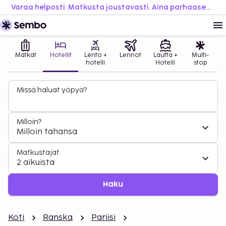
Varaa helposti. Matkusta joustavasti. Aina parhaaseen hintaan.
Matkat
Hotellit
Lento +
Lennot
Lautta +
Multi-
hotelli
Hotelli
stop
Missä haluat yöpyä?
Milloin?
Milloin tahansa
Matkustajat
2 aikuista
Haku
Koti
Ranska
Pariisi