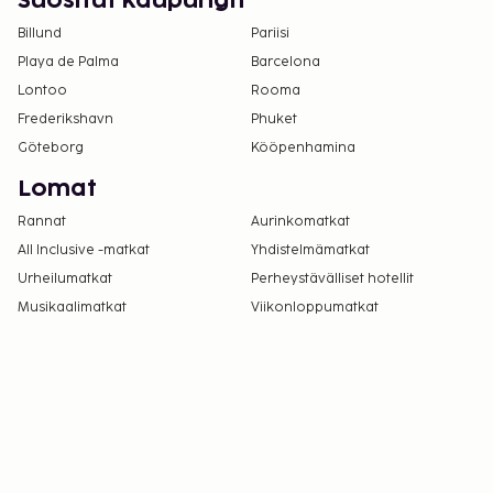
Suositut kaupungit
Billund
Pariisi
Playa de Palma
Barcelona
Lontoo
Rooma
Frederikshavn
Phuket
Göteborg
Kööpenhamina
Lomat
Rannat
Aurinkomatkat
All Inclusive -matkat
Yhdistelmämatkat
Urheilumatkat
Perheystävälliset hotellit
Musikaalimatkat
Viikonloppumatkat