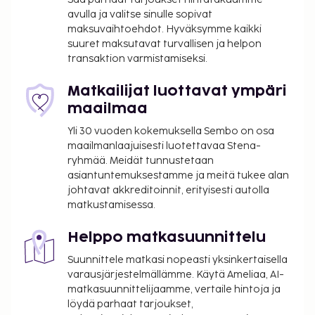
avulla ja valitse sinulle sopivat
vastaanotto, kielitaitoinen henkilökunta ja
maksuvaihtoehdot. Hyväksymme kaikki
matkatavarasäilytys. Seuraavat palvelut ovat
suuret maksutavat turvallisen ja helpon
saatavilla: ympäri vuorokauden auki oleva
transaktion varmistamiseksi.
kuntokeskus, ilmainen langaton internetyhteys ja
concierge-palvelut. Maksullinen mannermainen
Matkailijat luottavat ympäri
aamiainen tarjotaan päivittäin klo 7.00–11.00.
maailmaa
Tämän majoituspaikan virallisen tähtiluokituksen on
Yli 30 vuoden kokemuksella Sembo on osa
myöntänyt Ranskan turismin kehitysjärjestö ATOUT.
maailmanlaajuisesti luotettavaa Stena-
Majoituspaikka veloittaa seuraavat paikan päällä
ryhmää. Meidät tunnustetaan
suoritettavat maksut. Maksuihin saattaa sisältyä
asiantuntemuksestamme ja meitä tukee alan
sovellettavat verot:
johtavat akkreditoinnit, erityisesti autolla
matkustamisessa.
Kaupungin perimä vero: 5.53 EUR per henkilö
per yö. Tätä veroa ei peritä alle 18 vuotta
Helppo matkasuunnittelu
vanhoilta lapsilta.
Suunnittele matkasi nopeasti yksinkertaisella
Tässä on mainittu kaikki majoituspaikan meille
varausjärjestelmällämme. Käytä Ameliaa, AI-
matkasuunnittelijaamme, vertaile hintoja ja
ilmoittamat maksut.
löydä parhaat tarjoukset,
Maksu mannermaisesta aamiaisesta: noin 14