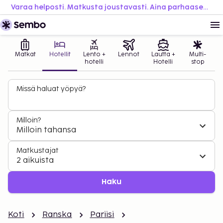
Varaa helposti. Matkusta joustavasti. Aina parhaaseen hintaan.
Matkat
Hotellit
Lento +
Lennot
Lautta +
Multi-
hotelli
Hotelli
stop
Missä haluat yöpyä?
Milloin?
Milloin tahansa
Matkustajat
2 aikuista
Haku
Koti
Ranska
Pariisi