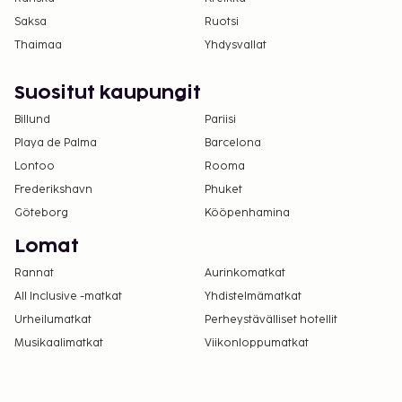
Kansallisten määräysten vuoksi käteismaksut
Saksa
Ruotsi
eivät voi ylittää 1000 EUR:n suuruista summaa
Thaimaa
Yhdysvallat
tässä majoituspaikassa. Saat lisätietoja asiasta
ottamalla yhteyttä majoituspaikkaan
Suositut kaupungit
varausvahvistuksessa olevien tietojen avulla.
Billund
Pariisi
Kaikki maksut voidaan maksaa käteisettömillä
Playa de Palma
Barcelona
maksutavoilla.
Lontoo
Rooma
Kontaktiton sisäänkirjautuminen ja kontaktiton
uloskirjautuminen ovat saatavilla.
Frederikshavn
Phuket
Tämä majoituspaikka toivottaa tervetulleiksi
Göteborg
Kööpenhamina
kaikki asiakkaat seksuaaliseen
Lomat
suuntautumiseen tai sukupuoli-identiteettiin
Rannat
Aurinkomatkat
katsomatta (LGBTQ+ -ystävällinen).
All Inclusive -matkat
Yhdistelmämatkat
Urheilumatkat
Perheystävälliset hotellit
Musikaalimatkat
Viikonloppumatkat