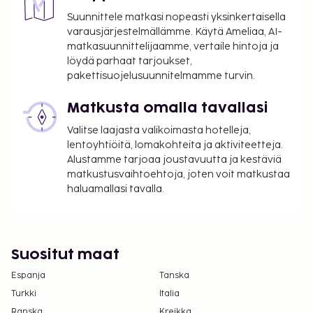
suoritettavat maksut. Maksuihin saattaa sisältyä
Suunnittele matkasi nopeasti yksinkertaisella
sovellettavat verot:
varausjärjestelmällämme. Käytä Ameliaa, AI-
Kaupungin perimä vero: 8.45 EUR per henkilö
matkasuunnittelijaamme, vertaile hintoja ja
per yö. Tätä veroa ei peritä alle 18 vuotta
löydä parhaat tarjoukset,
vanhoilta lapsilta.
pakettisuojelusuunnitelmamme turvin.
Tässä on mainittu kaikki majoituspaikan meille
Matkusta omalla tavallasi
ilmoittamat maksut.
Valitse laajasta valikoimasta hotelleja,
Maksu buffetaamiaisesta: noin 25 EUR per
lentoyhtiöitä, lomakohteita ja aktiviteetteja.
henkilö
Alustamme tarjoaa joustavuutta ja kestäviä
matkustusvaihtoehtoja, joten voit matkustaa
Pysäköintimaksu lähellä sijaitsevalla
haluamallasi tavalla.
pysäköintialueella: 42 EUR per yö (700 metrin
päässä)
Lemmikit: 15 EUR per lemmikki per yö
Avustajaeläimistä ei veloiteta lisämaksuja
Suositut maat
Yllä oleva luettelo ei ehkä kata kaikkea. Maksut ja
Espanja
Tanska
takuumaksut eivät välttämättä sisällä veroja, ja ne
Turkki
Italia
saattavat muuttua.
Ranska
Kreikka