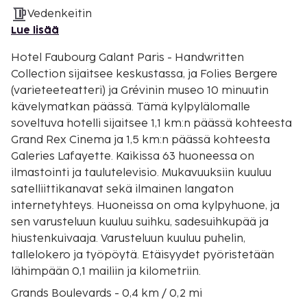
Vedenkeitin
Lue lisää
Hotel Faubourg Galant Paris - Handwritten
Collection sijaitsee keskustassa, ja Folies Bergere
(varieteeteatteri) ja Grévinin museo 10 minuutin
kävelymatkan päässä. Tämä kylpylälomalle
soveltuva hotelli sijaitsee 1,1 km:n päässä kohteesta
Grand Rex Cinema ja 1,5 km:n päässä kohteesta
Galeries Lafayette. Kaikissa 63 huoneessa on
ilmastointi ja taulutelevisio. Mukavuuksiin kuuluu
satelliittikanavat sekä ilmainen langaton
internetyhteys. Huoneissa on oma kylpyhuone, ja
sen varusteluun kuuluu suihku, sadesuihkupää ja
hiustenkuivaaja. Varusteluun kuuluu puhelin,
tallelokero ja työpöytä. Etäisyydet pyöristetään
lähimpään 0,1 mailiin ja kilometriin.
Grands Boulevards - 0,4 km / 0,2 mi