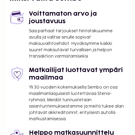
Majoituspaikan ensisijainen lentokenttä on Roissy -
Voittamaton arvo ja
Charles de Gaullen lentokenttä (CDG).
joustavuus
Käytössäsi on ilmaiset sanomalehdet aulassa,
Saa parhaat tarjoukset hintatakuumme
kuivapesula-/pesulapalvelut ja ympäri vuorokauden
avulla ja valitse sinulle sopivat
auki oleva vastaanotto. Voit rentoutua ja
maksuvaihtoehdot. Hyväksymme kaikki
hemmotella itseäsi palveluihin kuuluvassa täyden
suuret maksutavat turvallisen ja helpon
palvelun kylpylässä. Tämän hotellin palveluihin
transaktion varmistamiseksi.
kuuluu ilmainen langaton internetyhteys, concierge-
palvelut ja juhlasali. Tämä hotelli tarjoaa
Matkailijat luottavat ympäri
asiakkailleen välipalabaarin/delin ja kahvila.
maailmaa
Baarissa voit nauttia raikasta juotavaa.
Yli 30 vuoden kokemuksella Sembo on osa
Lisämaksullinen buffetaamiainen tarjoillaan
maailmanlaajuisesti luotettavaa Stena-
arkipäivisin klo 6.30–10.00 ja viikonloppuisin klo
ryhmää. Meidät tunnustetaan
6.30–11.00. LOCALIZE Tämän majoituspaikan
asiantuntemuksestamme ja meitä tukee alan
virallisen tähtiluokituksen on myöntänyt Ranskan
johtavat akkreditoinnit, erityisesti autolla
matkustamisessa.
turismin kehitysjärjestö ATOUT.
Majoituspaikka veloittaa seuraavat paikan päällä
Helppo matkasuunnittelu