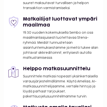
Käytössäsi on kuivapesula-/pesulapalvelut, ympäri
suuret maksutavat turvallisen ja helpon
transaktion varmistamiseksi.
vuorokauden auki oleva vastaanotto ja
kielitaitoinen henkilökunta. Käytössäsi on terassi
Matkailijat luottavat ympäri
sekä ilmainen langaton internetyhteys ja concierge-
maailmaa
palvelut. Tämän hotellin palveluihin kuuluu
lastenvahti (lisämaksusta),
Yli 30 vuoden kokemuksella Sembo on osa
lahjatavaraliikkeitä/lehtikioskeja ja juhlasali.
maailmanlaajuisesti luotettavaa Stena-
ryhmää. Meidät tunnustetaan
Hotellin ravintola on hyvä paikka brunssin
asiantuntemuksestamme ja meitä tukee alan
nauttimiseen. Palveluihin kuuluu myös kahvila ja
johtavat akkreditoinnit, erityisesti autolla
huonepalvelu (rajoitettuina aikoina). Maksullinen
matkustamisessa.
buffetaamiainen tarjotaan päivittäin klo 7.00–10.30.
Tämän majoituspaikan virallisen tähtiluokituksen on
Helppo matkasuunnittelu
myöntänyt Ranskan turismin kehitysjärjestö ATOUT.
Suunnittele matkasi nopeasti yksinkertaisella
Majoituspaikka veloittaa seuraavat paikan päällä
varausjärjestelmällämme. Käytä Ameliaa, AI-
suoritettavat maksut. Maksuihin saattaa sisältyä
matkasuunnittelijaamme, vertaile hintoja ja
sovellettavat verot:
löydä parhaat tarjoukset,
pakettisuojelusuunnitelmamme turvin.
Kaupungin perimä vero: 8.45 EUR per henkilö
per yö. Tätä veroa ei peritä alle 18 vuotta