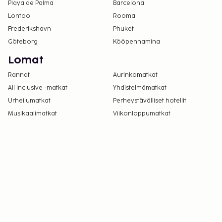
Playa de Palma
Barcelona
ottamalla yhteyttä majoituspaikkaan
Lontoo
Rooma
varausvahvistuksessa olevien tietojen avulla.
Frederikshavn
Phuket
Kaikki maksut voidaan maksaa käteisettömillä
Göteborg
Kööpenhamina
maksutavoilla.
Kontaktiton sisäänkirjautuminen ja kontaktiton
Lomat
uloskirjautuminen ovat saatavilla.
Rannat
Aurinkomatkat
All Inclusive -matkat
Yhdistelmämatkat
Urheilumatkat
Perheystävälliset hotellit
Musikaalimatkat
Viikonloppumatkat