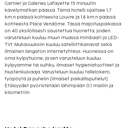
Garnier ja Galeries Lafayette 15 minuutin
kävelymatkan päässä. Tämä hotelli sijaitsee 1,7
km:n päässä kohteesta Louvre ja 1,8 km:n päässä
kohteesta Place Vendôme. Tässä majoituspaikassa
on 40 yksilöllisesti sisustettua huonetta, joiden
varusteluun kuuluu muun muassa minibaari ja LED-
TVt. Mukavuuksiin kuuluu satelliittikanavat sekä
ilmainen langaton internetyhteys. Huoneissa on
oma kylpyhuone, ja sen varusteluun kuuluu
kylpyamme tai suihku, ilmaiset hygieniatuotteet ja
hiustenkuivaaja. Varusteluun kuuluu tallelokero,
työpöytä ja puhelin (ilmaiset paikallispuhelut).
Etäisyydet pyöristetään lähimpään 0,1 mailiin ja
kilometriin.
Grands Boulevards - 0,1 km / 0,1 mi
Grévinin museo - 0,2 km / 0,2 mi
Boulevard Haussmann (bulevardi) - 0,4 km / 0,2 mi
Galeries Lafayette - 0,8 km / 0,5 mi