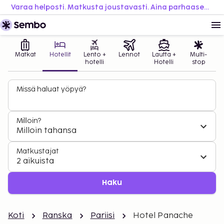
Varaa helposti. Matkusta joustavasti. Aina parhaaseen hintaan.
Matkat
Hotellit
Lento +
Lennot
Lautta +
Multi-
hotelli
Hotelli
stop
Missä haluat yöpyä?
Milloin?
Milloin tahansa
Matkustajat
2 aikuista
Haku
Koti
Ranska
Pariisi
Hotel Panache