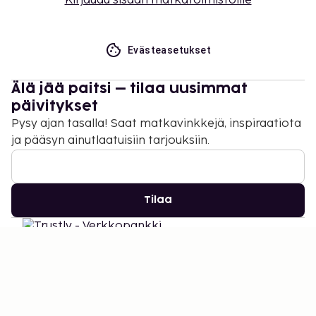
Kirjaudu sisään matkatoimistoille
Evästeasetukset
Älä jää paitsi – tilaa uusimmat
päivitykset
Pysy ajan tasalla! Saat matkavinkkejä, inspiraatiota
ja pääsyn ainutlaatuisiin tarjouksiin.
Tilaa