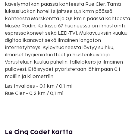
kävelymatkan päässä kohteesta Rue Cler. Tämä
luksusluokan hotelli sijaitsee 0,4 km:n päässä
kohteesta Marskenttä ja 0,8 km:n päässä kohteesta
Musée Rodin. Kaikissa 67 huoneessa on ilmastointi,
espressokoneet sekä LED-TVt. Mukavuuksiin kuuluu
digitaalikanavat sekä ilmainen langaton
internetyhteys. Kylpyhuoneesta löytyy suihku,
ilmaiset hygieniatuotteet ja hiustenkuivaaja.
Varusteluun kuuluu puhelin, tallelokero ja ilmainen
pullovesi. Etäisyydet pyöristetään lähimpään 0,1
mailiin ja kilometriin.
Les Invalides - 0,1 km / 0,1 mi
Rue Cler - 0,2 km / 0,1 mi
Marskenttä - 0,4 km / 0,3 mi
Musée Rodin - 0,8 km / 0,5 mi
Seine - 1,3 km / 0,8 mi
Petit Palais (museo) - 1,3 km / 0,8 mi
Eiffel-torni - 1,4 km / 0,8 mi
Le Cinq Codet kartta