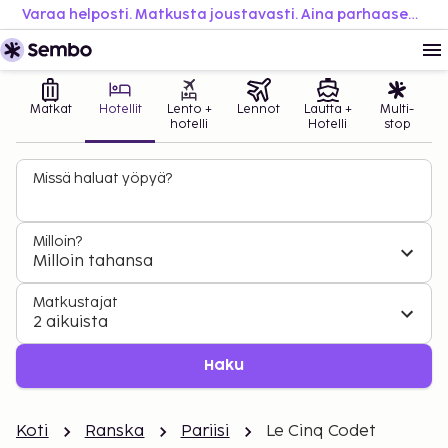
Varaa helposti. Matkusta joustavasti. Aina parhaaseen hintaan.
Matkat
Hotellit
Lento +
Lennot
Lautta +
Multi-
hotelli
Hotelli
stop
Missä haluat yöpyä?
Milloin?
Milloin tahansa
Matkustajat
2 aikuista
Haku
Koti
Ranska
Pariisi
Le Cinq Codet