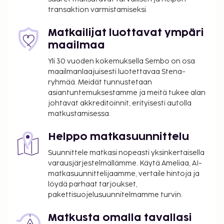
rentoutua kylpylässä, jonka palveluihin sisältyvät
transaktion varmistamiseksi.
muun muassa hierontapalvelut, vartalohoidot ja
kasvohoidot. Paikan päällä on lisäksi poreallas,
Matkailijat luottavat ympäri
höyrysauna sekä kuntosali. Tämän hotellin
maailmaa
palveluihin kuuluu muun muassa ilmainen langaton
Yli 30 vuoden kokemuksella Sembo on osa
internetyhteys, concierge-palvelut ja lastenvahti
maailmanlaajuisesti luotettavaa Stena-
(lisämaksusta). Majoituspaikan ravintola, Chiquette
ryhmää. Meidät tunnustetaan
Restaurant, on hyvä paikka lounaan, illallisen tai
asiantuntemuksestamme ja meitä tukee alan
brunssin nauttimiseen; ravintolan erikoisuuksiin
johtavat akkreditoinnit, erityisesti autolla
matkustamisessa.
kuuluu ranskalainen keittiö. Palveluihin kuuluu myös
ympärivuorokautinen huonepalvelu. Päätä päiväsi
Helppo matkasuunnittelu
nauttimalla muutama drinkki baarissa. Maksullinen
buffetaamiainen tarjotaan päivittäin klo 7.00–10.30.
Suunnittele matkasi nopeasti yksinkertaisella
LOCALIZE Tämän majoituspaikan virallisen
varausjärjestelmällämme. Käytä Ameliaa, AI-
matkasuunnittelijaamme, vertaile hintoja ja
tähtiluokituksen on myöntänyt Ranskan turismin
löydä parhaat tarjoukset,
kehitysjärjestö ATOUT.
pakettisuojelusuunnitelmamme turvin.
Majoituspaikka veloittaa seuraavat paikan päällä
suoritettavat maksut. Maksuihin saattaa sisältyä
Matkusta omalla tavallasi