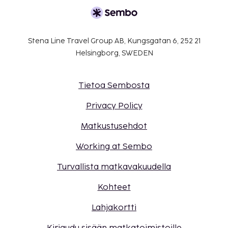
Tämä majoituspaikka toivottaa tervetulleiksi
kaikki asiakkaat seksuaaliseen
suuntautumiseen tai sukupuoli-identiteettiin
katsomatta (LGBTQ+ -ystävällinen).
Stena Line Travel Group AB, Kungsgatan 6, 252 21
Helsingborg, SWEDEN
Tietoa Sembosta
Privacy Policy
Matkustusehdot
Working at Sembo
Turvallista matkavakuudella
Kohteet
Lahjakortti