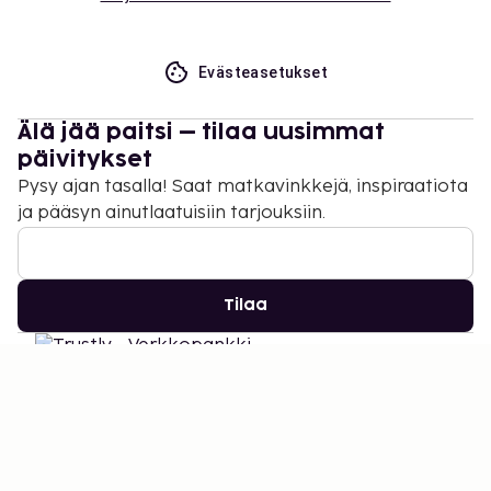
Evästeasetukset
Älä jää paitsi – tilaa uusimmat
päivitykset
Pysy ajan tasalla! Saat matkavinkkejä, inspiraatiota
ja pääsyn ainutlaatuisiin tarjouksiin.
Tilaa
©
2026
Stena Line Travel Group AB