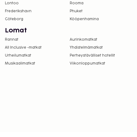
Lontoo
Rooma
varausvahvistuksessa olevien tietojen avulla.
Frederikshavn
Phuket
Majoituspaikassa on tarjolla
Göteborg
Kööpenhamina
yhdistettäviä/vierekkäisiä huoneita, joiden
saatavuus on rajoitettua. Niitä voi pyytää
Lomat
ottamalla yhteyttä majoituspaikkaan.
Rannat
Aurinkomatkat
Yhteystiedot löytyvät varausvahvistuksesta.
All Inclusive -matkat
Yhdistelmämatkat
Urheilumatkat
Perheystävälliset hotellit
Musikaalimatkat
Viikonloppumatkat