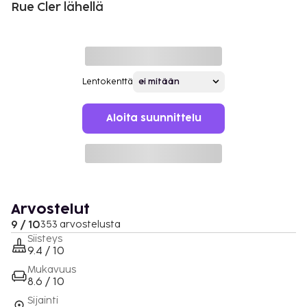
Rue Cler lähellä
Lentokenttä
Aloita suunnittelu
Arvostelut
9 / 10
353 arvostelusta
Siisteys
9.4 / 10
Mukavuus
8.6 / 10
Sijainti