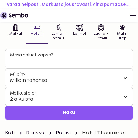
Varaa helposti. Matkusta joustavasti. Aina parhaaseen hintaan.
Matkat
Hotellit
Lento +
Lennot
Lautta +
Multi-
hotelli
Hotelli
stop
Missä haluat yöpyä?
Milloin?
Milloin tahansa
Matkustajat
2 aikuista
Haku
Koti
Ranska
Pariisi
Hotel Thoumieux