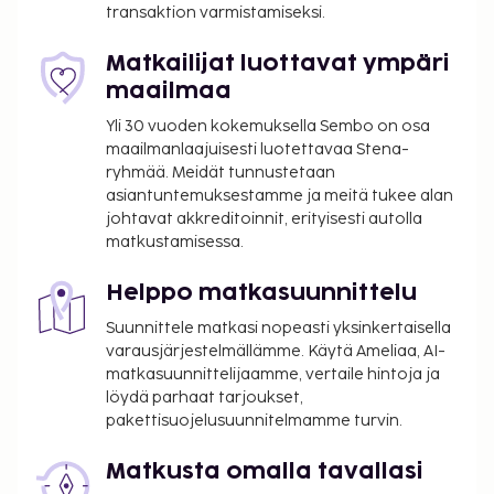
Majoituspaikan ensisijainen lentokenttä on Roissy -
transaktion varmistamiseksi.
Charles de Gaullen lentokenttä (CDG).
Matkailijat luottavat ympäri
Käytössäsi on ilmaiset sanomalehdet aulassa,
maailmaa
kuivapesula-/pesulapalvelut ja ympäri vuorokauden
auki oleva vastaanotto. Seuraavat palvelut ovat
Yli 30 vuoden kokemuksella Sembo on osa
saatavilla: ilmainen langaton internetyhteys,
maailmanlaajuisesti luotettavaa Stena-
ryhmää. Meidät tunnustetaan
concierge-palvelut ja hääpalvelut. Majoituspaikan
asiantuntemuksestamme ja meitä tukee alan
ravintola, Brasserie Thoumieux, on hyvä paikka
johtavat akkreditoinnit, erityisesti autolla
lounaan, illallisen tai brunssin nauttimiseen;
matkustamisessa.
ravintolan erikoisuuksiin kuuluu ranskalainen keittiö.
Palveluihin kuuluu myös huonepalvelu (rajoitettuina
Helppo matkasuunnittelu
aikoina). Maksullinen mannermainen aamiainen
Suunnittele matkasi nopeasti yksinkertaisella
tarjotaan päivittäin klo 7.30–10.30. Tämän
varausjärjestelmällämme. Käytä Ameliaa, AI-
majoituspaikan virallisen tähtiluokituksen on
matkasuunnittelijaamme, vertaile hintoja ja
myöntänyt Ranskan turismin kehitysjärjestö ATOUT.
löydä parhaat tarjoukset,
Majoituspaikka veloittaa seuraavat paikan päällä
pakettisuojelusuunnitelmamme turvin.
suoritettavat maksut. Maksuihin saattaa sisältyä
Matkusta omalla tavallasi
sovellettavat verot: