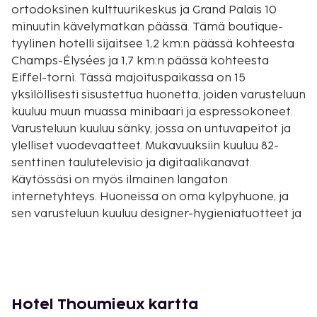
ortodoksinen kulttuurikeskus ja Grand Palais 10
minuutin kävelymatkan päässä. Tämä boutique-
tyylinen hotelli sijaitsee 1,2 km:n päässä kohteesta
Champs-Élysées ja 1,7 km:n päässä kohteesta
Eiffel-torni. Tässä majoituspaikassa on 15
yksilöllisesti sisustettua huonetta, joiden varusteluun
kuuluu muun muassa minibaari ja espressokoneet.
Varusteluun kuuluu sänky, jossa on untuvapeitot ja
ylelliset vuodevaatteet. Mukavuuksiin kuuluu 82-
senttinen taulutelevisio ja digitaalikanavat.
Käytössäsi on myös ilmainen langaton
internetyhteys. Huoneissa on oma kylpyhuone, ja
sen varusteluun kuuluu designer-hygieniatuotteet ja
hiustenkuivaaja. Etäisyydet pyöristetään lähimpään
0,1 mailiin ja kilometriin.
Rue Cler - 0,4 km / 0,3 mi
Centre Spirituel et Culturel Orthodoxe Russen
Venäjän ortodoksinen kulttuurikeskus - 0,7 km / 0,4
Hotel Thoumieux kartta