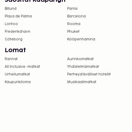
Suositut kaupungit
varausvahvistuksessa olevien tietojen avulla.
Billund
Pariisi
Korkeintaan 4 vuotta vanhat lapset voivat
Playa de Palma
Barcelona
majoittua ilmaiseksi, kun he käyttävät
Lontoo
Rooma
vanhemman tai huoltajan huoneessa olevia
Frederikshavn
sänkyjä.
Phuket
Autoa ei tarvita tähän majoituspaikkaan
Göteborg
Kööpenhamina
pääsemiseksi.
Lomat
Rannat
Aurinkomatkat
All Inclusive -matkat
Yhdistelmämatkat
Urheilumatkat
Perheystävälliset hotellit
Kaupunkiloma
Musikaalimatkat