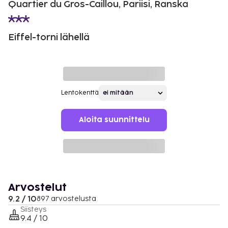
Quartier du Gros-Caillou, Pariisi, Ranska
Eiffel-torni lähellä
Lentokenttä
Aloita suunnittelu
Arvostelut
9.2 / 10
897 arvostelusta
Siisteys
9.4 / 10