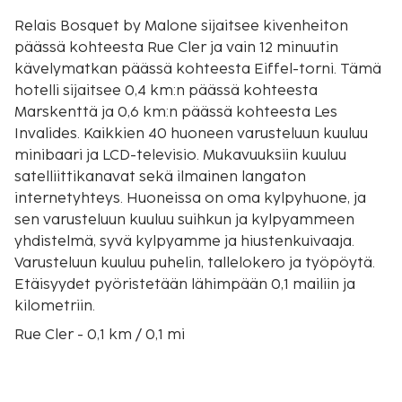
Relais Bosquet by Malone sijaitsee kivenheiton
päässä kohteesta Rue Cler ja vain 12 minuutin
kävelymatkan päässä kohteesta Eiffel-torni. Tämä
hotelli sijaitsee 0,4 km:n päässä kohteesta
Marskenttä ja 0,6 km:n päässä kohteesta Les
Invalides. Kaikkien 40 huoneen varusteluun kuuluu
minibaari ja LCD-televisio. Mukavuuksiin kuuluu
satelliittikanavat sekä ilmainen langaton
internetyhteys. Huoneissa on oma kylpyhuone, ja
sen varusteluun kuuluu suihkun ja kylpyammeen
yhdistelmä, syvä kylpyamme ja hiustenkuivaaja.
Varusteluun kuuluu puhelin, tallelokero ja työpöytä.
Etäisyydet pyöristetään lähimpään 0,1 mailiin ja
kilometriin.
Rue Cler - 0,1 km / 0,1 mi
Marskenttä - 0,4 km / 0,3 mi
Les Invalides - 0,6 km / 0,4 mi
George V:n bulevardi - 1 km / 0,6 mi