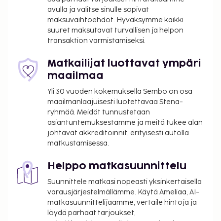
avulla ja valitse sinulle sopivat
Käytössäsi on kuivapesula-/pesulapalvelut, ympäri
maksuvaihtoehdot. Hyväksymme kaikki
vuorokauden auki oleva vastaanotto ja
suuret maksutavat turvallisen ja helpon
kielitaitoinen henkilökunta. Hyödynnä
transaktion varmistamiseksi.
lentokenttäkuljetukset (saatavilla ympäri
vuorokauden). Hyödynnä terassi, puutarha ja
Matkailijat luottavat ympäri
ilmainen langaton internetyhteys. Tämä hotelli
maailmaa
tarjoaa asiakkailleen välipalabaarin/delin ja
Yli 30 vuoden kokemuksella Sembo on osa
huonepalvelun (rajoitettuina aikoina). Baarissa voit
maailmanlaajuisesti luotettavaa Stena-
nauttia raikasta juotavaa. Maksullinen
ryhmää. Meidät tunnustetaan
buffetaamiainen tarjotaan päivittäin klo 7.00–11.00.
asiantuntemuksestamme ja meitä tukee alan
Tämän majoituspaikan virallisen tähtiluokituksen on
johtavat akkreditoinnit, erityisesti autolla
matkustamisessa.
myöntänyt Ranskan turismin kehitysjärjestö ATOUT.
Majoituspaikka veloittaa seuraavat paikan päällä
Helppo matkasuunnittelu
suoritettavat maksut. Maksuihin saattaa sisältyä
Suunnittele matkasi nopeasti yksinkertaisella
sovellettavat verot:
varausjärjestelmällämme. Käytä Ameliaa, AI-
Kaupungin perimä vero: 5.53 EUR per henkilö
matkasuunnittelijaamme, vertaile hintoja ja
per yö. Tätä veroa ei peritä alle 18 vuotta
löydä parhaat tarjoukset,