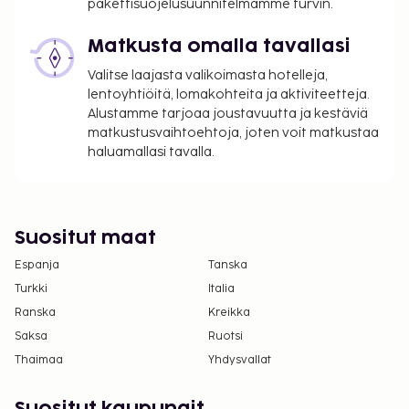
vanhoilta lapsilta.
pakettisuojelusuunnitelmamme turvin.
Tässä on mainittu kaikki majoituspaikan meille
Matkusta omalla tavallasi
ilmoittamat maksut.
Valitse laajasta valikoimasta hotelleja,
Maksu buffetaamiaisesta: noin 14.00 EUR per
lentoyhtiöitä, lomakohteita ja aktiviteetteja.
henkilö
Alustamme tarjoaa joustavuutta ja kestäviä
matkustusvaihtoehtoja, joten voit matkustaa
Lentokenttäkuljetusmaksu: 85 EUR per henkilö
haluamallasi tavalla.
menopaluu
Pysäköintimaksu läheisellä pysäköintipaikalla:
40.00 EUR per päivä
Lisävuode: 60 EUR per yö
Suositut maat
Yllä oleva luettelo ei ehkä kata kaikkea. Maksut ja
Espanja
Tanska
takuumaksut eivät välttämättä sisällä veroja, ja ne
Turkki
Italia
saattavat muuttua.
Ranska
Kreikka
Kansallisten määräysten vuoksi käteismaksut
Saksa
Ruotsi
eivät voi ylittää 1000 EUR:n suuruista summaa
Thaimaa
Yhdysvallat
tässä majoituspaikassa. Saat lisätietoja asiasta
ottamalla yhteyttä majoituspaikkaan