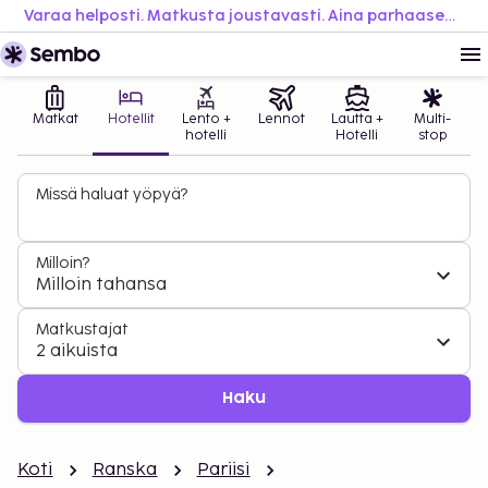
Varaa helposti. Matkusta joustavasti. Aina parhaaseen hintaan.
Matkat
Hotellit
Lento +
Lennot
Lautta +
Multi-
hotelli
Hotelli
stop
Missä haluat yöpyä?
Milloin?
Milloin tahansa
Matkustajat
2 aikuista
Haku
Koti
Ranska
Pariisi