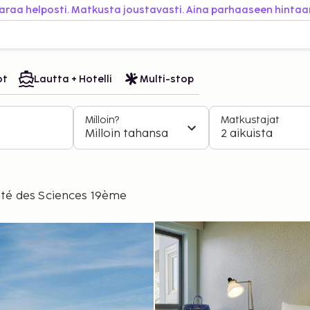
araa helposti. Matkusta joustavasti. Aina parhaaseen hintaa
ot
Lautta + Hotelli
Multi-stop
Milloin?
Matkustajat
Milloin tahansa
2 aikuista
 Cité des Sciences 19ème