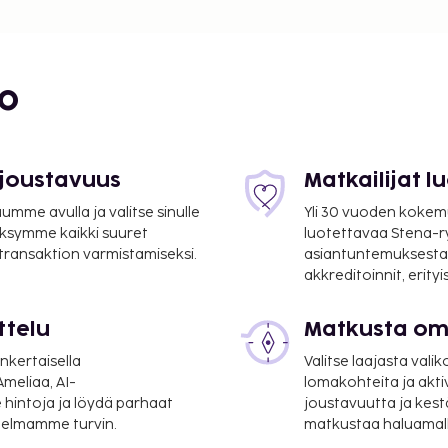
i
bo
 joustavuus
Matkailijat 
mme avulla ja valitse sinulle
Yli 30 vuoden kokem
ksymme kaikki suuret
luotettavaa Stena-
 transaktion varmistamiseksi.
asiantuntemuksesta
akkreditoinnit, erity
ttelu
Matkusta oma
 km / 17,9 mi
nkertaisella
Valitse laajasta valik
lentokenttä (ORY).
meliaa, AI-
lomakohteita ja akti
 hintoja ja löydä parhaat
joustavuutta ja kest
n auki oleva vastaanotto
itelmamme turvin.
matkustaa haluamalla
llinen omatoiminen