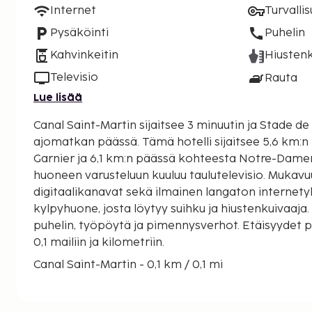
Internet
Turvalli
Pysäköinti
Puhelin
Kahvinkeitin
Hiustenk
Televisio
Rauta
Lue lisää
Canal Saint-Martin sijaitsee 3 minuutin ja Stade de
ajomatkan päässä. Tämä hotelli sijaitsee 5,6 km:n päässä kohteesta Opéra
Garnier ja 6,1 km:n päässä kohteesta Notre-Damen
huoneen varusteluun kuuluu taulutelevisio. Mukavu
digitaalikanavat sekä ilmainen langaton internety
kylpyhuone, josta löytyy suihku ja hiustenkuivaaja.
puhelin, työpöytä ja pimennysverhot. Etäisyydet 
0,1 mailiin ja kilometriin.
Canal Saint-Martin - 0,1 km / 0,1 mi
Parc de la Villette (puisto) - 0,4 km / 0,3 mi
Zenith de Paris - 1 km / 0,6 mi