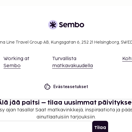
a takuumaksut eivät
.
ivät voi ylittää 1000
. Saat lisätietoja
 varausvahvistuksessa
na Line Travel Group AB, Kungsgatan 6, 252 21 Helsingborg, SW
 hotellin yrityskuvaa ja
Working at
Turvallista
Koh
ksessa.
Sembo
matkavakuudella
on uloskirjautuminen ovat
Evästeasetukset
Älä jää paitsi – tilaa uusimmat päivitykse
sy ajan tasalla! Saat matkavinkkejä, inspiraatiota ja pää
ainutlaatuisiin tarjouksiin.
Tilaa