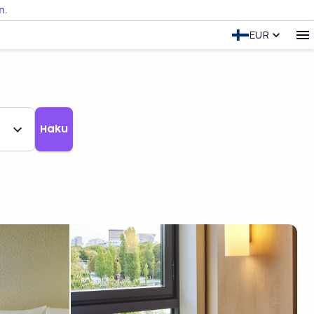
n.
EUR
Haku