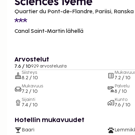
Sciences 19ème
Quartier du Pont-de-Flandre, Pariisi, Ranska
Canal Saint-Martin lähellä
Arvostelut
7.6 / 10
929 arvostelusta
Siisteys
Mukavuu
8.2 / 10
7.2 / 10
Mukavuus
Palvelu
7.2 / 10
8 / 10
Sijainti
Kunto
7.4 / 10
7.6 / 10
Hotellin mukavuudet
Baari
Lemmikki