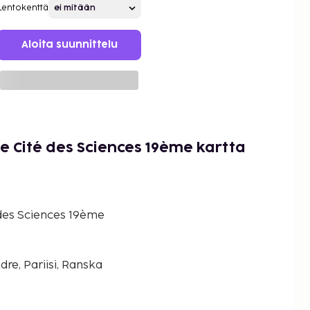
Lentokenttä
Aloita suunnittelu
tte Cité des Sciences 19ème kartta
é des Sciences 19ème
re, Pariisi, Ranska