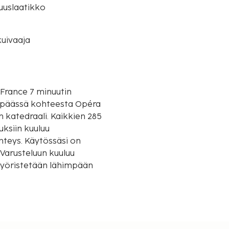
suuslaatikko
uivaaja
 France 7 minuutin
 katedraali. Kaikkien 285
uksiin kuuluu
hteys. Käytössäsi on
 Varusteluun kuuluu
pyöristetään lähimpään