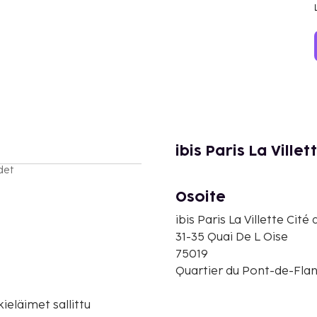
ibis Paris La Ville
det
Osoite
ibis Paris La Villette Cit
31-35 Quai De L Oise
75019
Quartier du Pont-de-Fland
eläimet sallittu