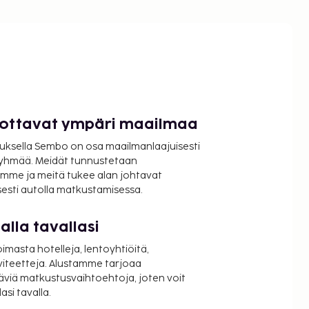
luottavat ympäri maailmaa
uksella Sembo on osa maailmanlaajuisesti
ryhmää. Meidät tunnustetaan
mme ja meitä tukee alan johtavat
isesti autolla matkustamisessa.
lla tavallasi
oimasta hotelleja, lentoyhtiöitä,
viteetteja. Alustamme tarjoaa
äviä matkustusvaihtoehtoja, joten voit
si tavalla.