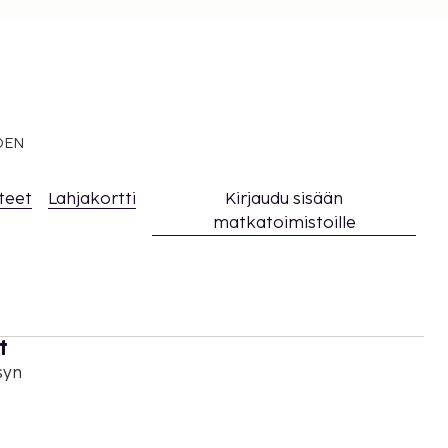
EDEN
teet
Lahjakortti
Kirjaudu sisään
matkatoimistoille
t
syn