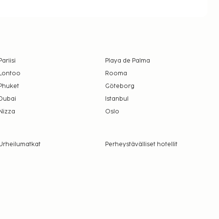
Pariisi
Playa de Palma
Lontoo
Rooma
Phuket
Göteborg
Dubai
Istanbul
Nizza
Oslo
Urheilumatkat
Perheystävälliset hotellit