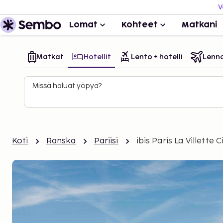
V
Lomat
Kohteet
Matkani
Matkat
Hotellit
Lento + hotelli
Lenn
Missä haluat yöpyä?
Koti
Ranska
Pariisi
ibis Paris La Villette