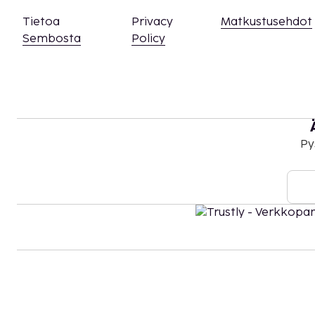
asiasta ottamalla yhteyttä majoituspaikkaan
olevien tietojen avulla.
Tietoa
Privacy
Matkustusehdot
Asiakkaat voivat järjestää lemmikkiensä majo
Sembosta
Policy
yhteyttä suoraan majoituspaikkaan käyttämäl
olevia yhteystietoja (lemmikeistä veloitetaan l
löytyy lisätietoja lisämaksuja koskevassa osios
Asiakkaat voivat päästä huoneeseen mobiililai
Kontaktiton sisäänkirjautuminen ja kontaktit
saatavilla.
Py