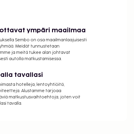
luottavat ympäri maailmaa
uksella Sembo on osa maailmanlaajuisesti
ryhmää. Meidät tunnustetaan
mme ja meitä tukee alan johtavat
isesti autolla matkustamisessa.
lla tavallasi
oimasta hotelleja, lentoyhtiöitä,
viteetteja. Alustamme tarjoaa
äviä matkustusvaihtoehtoja, joten voit
si tavalla.