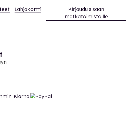
teet
Lahjakortti
Kirjaudu sisään
matkatoimistoille
t
syn