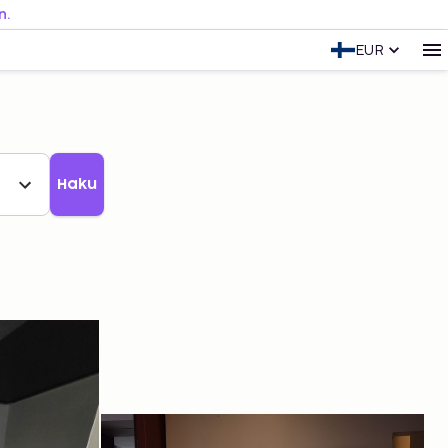
n.
EUR
Haku