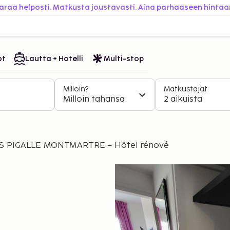
araa helposti. Matkusta joustavasti. Aina parhaaseen hintaa
ot
Lautta + Hotelli
Multi-stop
Milloin?
Matkustajat
Milloin tahansa
2 aikuista
S PIGALLE MONTMARTRE – Hôtel rénové