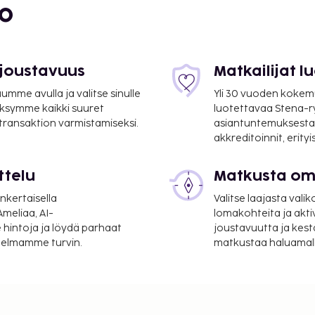
bo
 joustavuus
Matkailijat 
mme avulla ja valitse sinulle
Yli 30 vuoden kokem
ksymme kaikki suuret
luotettavaa Stena-
 transaktion varmistamiseksi.
asiantuntemuksesta
akkreditoinnit, erity
ttelu
Matkusta oma
nkertaisella
Valitse laajasta valik
8 km / 18,5 mi
meliaa, AI-
lomakohteita ja akti
 hintoja ja löydä parhaat
joustavuutta ja kest
itelmamme turvin.
matkustaa haluamalla
 / 134,3 mi
aanotto, kielitaitoinen
velut ovat saatavilla:
ut ja juhlasali. Tämä