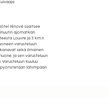
uivaaja
el rénové sijaitsee
minuutin ajomatkan
uoneen varusteluun
tikanavat sekä ilmainen
uone, ja sen varusteluun
. Varusteluun kuuluu
et pyöristetään lähimpään
,4 mi