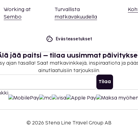
 varausvahvistuksessa
Working at
Turvallista
Koh
ituksen ottamalla
Sembo
matkavakuudella
lä varausvahvistuksessa
isämaksuja, ja niistä
sa).
Evästeasetukset
tteella.
on uloskirjautuminen ovat
Älä jää paitsi – tilaa uusimmat päivitykse
sy ajan tasalla! Saat matkavinkkejä, inspiraatiota ja pää
ainutlaatuisiin tarjouksiin.
Tilaa
©
2026
Stena Line Travel Group AB