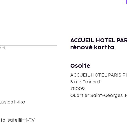
ACCUEIL HOTEL PA
rénové kartta
det
Osoite
ACCUEIL HOTEL PARIS P
3 rue Frochot
75009
Quartier Saint-Georges, P
suuslaatikko
tai satelliitti-TV