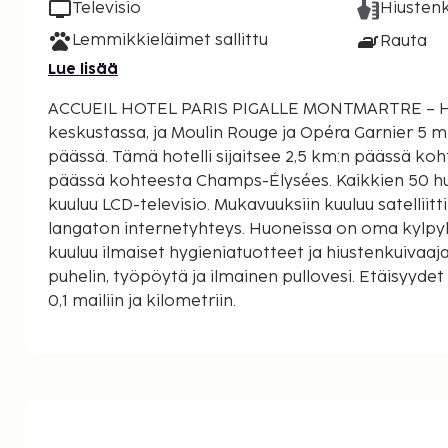
Televisio
Hiustenk
Lemmikkieläimet sallittu
Rauta
Lue lisää
ACCUEIL HOTEL PARIS PIGALLE MONTMARTRE – Hôt
keskustassa, ja Moulin Rouge ja Opéra Garnier 5 
päässä. Tämä hotelli sijaitsee 2,5 km:n päässä kohteesta Louvre ja 3 km:n
päässä kohteesta Champs-Élysées. Kaikkien 50 h
kuuluu LCD-televisio. Mukavuuksiin kuuluu satelliit
langaton internetyhteys. Huoneissa on oma kylpyh
kuuluu ilmaiset hygieniatuotteet ja hiustenkuivaaja
puhelin, työpöytä ja ilmainen pullovesi. Etäisyyd
0,1 mailiin ja kilometriin.
Moulin Rouge - 0,5 km / 0,3 mi
La Machine du Moulin Rougen yökerho - 0,6 km / 0
Sacré-Cœurin basilika - 0,9 km / 0,6 mi
Place de Clichy (aukio) - 0,9 km / 0,6 mi
Theatre Mogador (teatteri) - 1 km / 0,6 mi