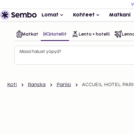
V
Lomat
Kohteet
Matkani
Matkat
Hotellit
Lento + hotelli
Lenn
Missä haluat yöpyä?
Koti
Ranska
Pariisi
ACCUEIL HOTEL PARI