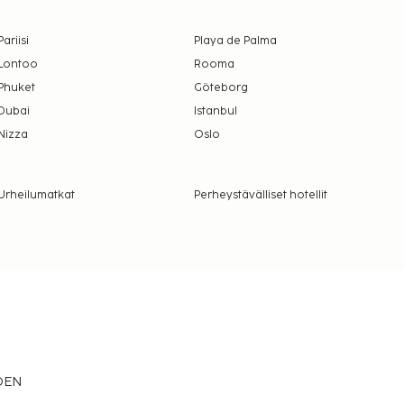
Pariisi
Playa de Palma
Lontoo
Rooma
Phuket
Göteborg
Dubai
Istanbul
Nizza
Oslo
Urheilumatkat
Perheystävälliset hotellit
EDEN