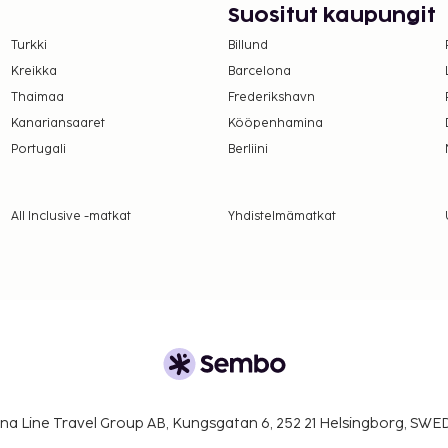
si nauttimalla muutama
Suositut kaupungit
täin klo
Turkki
Billund
isen tähtiluokituksen on
Kreikka
Barcelona
T.
Thaimaa
Frederikshavn
suoritettavat maksut.
Kanariansaaret
Kööpenhamina
Portugali
Berliini
er yö. Tätä veroa ei
All Inclusive -matkat
Yhdistelmämatkat
lmoittamat maksut.
kilö
a takuumaksut eivät
.
ivät voi ylittää 1000
na Line Travel Group AB, Kungsgatan 6, 252 21 Helsingborg, SW
. Saat lisätietoja