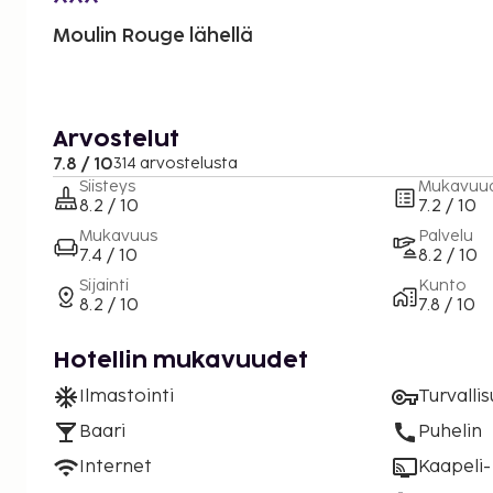
Moulin Rouge lähellä
Arvostelut
7.8 / 10
314 arvostelusta
Siisteys
Mukavuu
8.2 / 10
7.2 / 10
Mukavuus
Palvelu
7.4 / 10
8.2 / 10
Sijainti
Kunto
8.2 / 10
7.8 / 10
Hotellin mukavuudet
Ilmastointi
Turvalli
Baari
Puhelin
Internet
Kaapeli- 