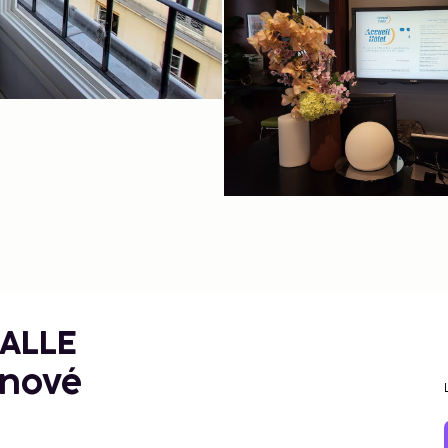
GALLE
énové