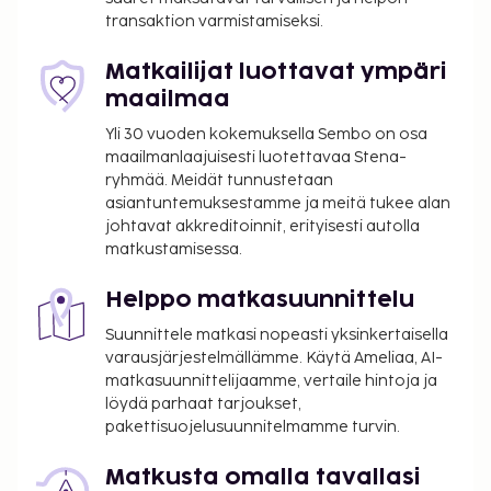
majoituspaikkaan. Seuraavat palvelut ovat
transaktion varmistamiseksi.
saatavilla: ilmainen langaton internetyhteys,
concierge-palvelut ja juhlasali. Hotelli tarjoaa
Matkailijat luottavat ympäri
asiakkailleen huonepalvelun (rajoitettuina aikoina).
maailmaa
Maksullinen buffetaamiainen tarjotaan päivittäin
Yli 30 vuoden kokemuksella Sembo on osa
klo 7.00–10.00. Tämän majoituspaikan virallisen
maailmanlaajuisesti luotettavaa Stena-
tähtiluokituksen on myöntänyt Ranskan turismin
ryhmää. Meidät tunnustetaan
kehitysjärjestö ATOUT.
asiantuntemuksestamme ja meitä tukee alan
johtavat akkreditoinnit, erityisesti autolla
Majoituspaikka veloittaa seuraavat paikan päällä
matkustamisessa.
suoritettavat maksut. Maksuihin saattaa sisältyä
sovellettavat verot:
Helppo matkasuunnittelu
Kaupungin perimä vero: 5.53 EUR per henkilö
Suunnittele matkasi nopeasti yksinkertaisella
per yö. Tätä veroa ei peritä alle 18 vuotta
varausjärjestelmällämme. Käytä Ameliaa, AI-
vanhoilta lapsilta.
matkasuunnittelijaamme, vertaile hintoja ja
löydä parhaat tarjoukset,
Tässä on mainittu kaikki majoituspaikan meille
pakettisuojelusuunnitelmamme turvin.
ilmoittamat maksut.
Matkusta omalla tavallasi
Maksu buffetaamiaisesta: noin 7–9 EUR per