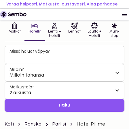
Varaa helposti. Matkusta joustavasti. Aina parhaaseen hintaan.
Matkat
Hotellit
Lento +
Lennot
Lautta +
Multi-
hotelli
Hotelli
stop
Missä haluat yöpyä?
Milloin?
Milloin tahansa
Matkustajat
2 aikuista
Haku
Koti
Ranska
Pariisi
Hotel Pilime