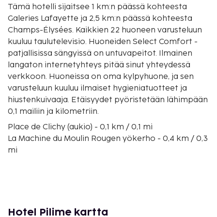
Tämä hotelli sijaitsee 1 km:n päässä kohteesta
Galeries Lafayette ja 2,5 km:n päässä kohteesta
Champs-Élysées. Kaikkien 22 huoneen varusteluun
kuuluu taulutelevisio. Huoneiden Select Comfort -
patjallisissa sängyissä on untuvapeitot. Ilmainen
langaton internetyhteys pitää sinut yhteydessä
verkkoon. Huoneissa on oma kylpyhuone, ja sen
varusteluun kuuluu ilmaiset hygieniatuotteet ja
hiustenkuivaaja. Etäisyydet pyöristetään lähimpään
0,1 mailiin ja kilometriin.
Place de Clichy (aukio) - 0,1 km / 0,1 mi
La Machine du Moulin Rougen yökerho - 0,4 km / 0,3
mi
Moulin Rouge - 0,5 km / 0,3 mi
Theatre Mogador (teatteri) - 0,8 km / 0,5 mi
Galeries Lafayette - 1 km / 0,6 mi
Boulevard Haussmann (bulevardi) - 1,1 km / 0,7 mi
Opéra Garnier - 1,2 km / 0,8 mi
Hotel Pilime kartta