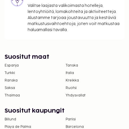
henkilö
Valitse laajasta valikoimasta hotelleja,
Pysäköintimaksu läheisellä pysäköintipaikalla:
lentoyhtiöitä, lomakohteita ja aktiviteetteja.
22 EUR per päivä
Alustamme tarjoaa joustavuutta ja kestäviä
matkustusvaihtoehtoja, joten voit matkustaa
Yllä oleva luettelo ei ehkä kata kaikkea. Maksut ja
haluamallasi tavalla.
takuumaksut eivät välttämättä sisällä veroja, ja ne
saattavat muuttua.
Kansallisten määräysten vuoksi käteismaksut
Suositut maat
eivät voi ylittää 1000 EUR:n suuruista summaa
Espanja
Tanska
tässä majoituspaikassa. Saat lisätietoja asiasta
ottamalla yhteyttä majoituspaikkaan
Turkki
Italia
varausvahvistuksessa olevien tietojen avulla.
Ranska
Kreikka
Majoituspaikassa on tarjolla
Saksa
Ruotsi
yhdistettäviä/vierekkäisiä huoneita, joiden
Thaimaa
Yhdysvallat
saatavuus on rajoitettua. Niitä voi pyytää
ottamalla yhteyttä majoituspaikkaan.
Suositut kaupungit
Yhteystiedot löytyvät varausvahvistuksesta.
Billund
Pariisi
Playa de Palma
Barcelona