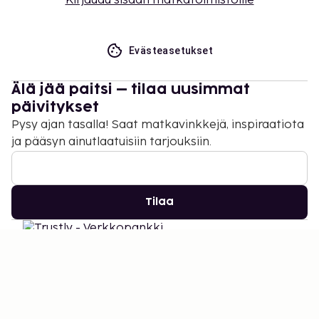
Kirjaudu sisään matkatoimistoille
Evästeasetukset
Älä jää paitsi – tilaa uusimmat
päivitykset
Pysy ajan tasalla! Saat matkavinkkejä, inspiraatiota
ja pääsyn ainutlaatuisiin tarjouksiin.
Tilaa