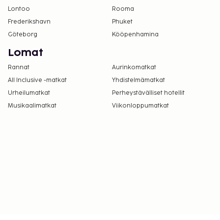
Lontoo
Rooma
Frederikshavn
Phuket
Göteborg
Kööpenhamina
Lomat
Rannat
Aurinkomatkat
All Inclusive -matkat
Yhdistelmämatkat
Urheilumatkat
Perheystävälliset hotellit
Musikaalimatkat
Viikonloppumatkat