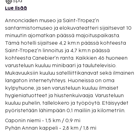
Spa
Lue lisää
Annonciaden museo ja Saint-Tropez'n
santarmistomuseo ja elokuvateatteri sijaitsevat 10
minuutin ajomatkan päässä majoituspaikasta.
Tämä hotelli sijaitsee 4,2 km:n päässä kohteesta
Saint-Tropez'n linnoitus ja 4,7 km:n päässä
kohteesta Canebier'n ranta. Kaikkien 46 huoneen
varusteluun kuuluu minibaari ja taulutelevisio.
Mukavuuksiin kuuluu satelliittikanavat sekä ilmainen
langaton internetyhteys. Huoneissa on oma
kylpyhuone, ja sen varusteluun kuuluu ilmaiset
hygieniatuotteet ja hiustenkuivaaja. Varusteluun
kuuluu puhelin, tallelokero ja työpöytä. Etäisyydet
pyöristetään lähimpään 0,1 mailiin ja kilometriin.
Caponin niemi - 1,5 km / 0,9 mi
Pyhän Annan kappeli - 2,8 km / 1,8 mi
Saint-Tropez'n lahti - 3,3 km / 2 mi