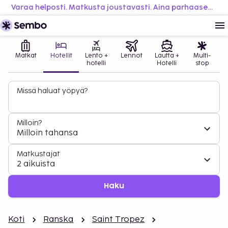
Varaa helposti. Matkusta joustavasti. Aina parhaaseen hintaan.
Matkat
Hotellit
Lento +
Lennot
Lautta +
Multi-
hotelli
Hotelli
stop
Missä haluat yöpyä?
Milloin?
Milloin tahansa
Matkustajat
2 aikuista
Haku
Koti
Ranska
Saint Tropez