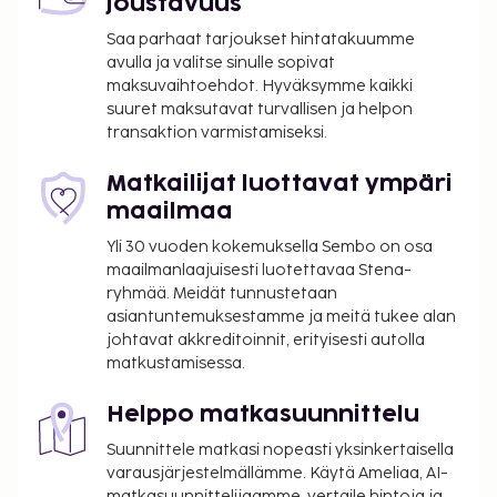
joustavuus
(TLN-Toulon - Hyeres).
Saa parhaat tarjoukset hintatakuumme
Käytössäsi on kuivapesula-/pesulapalvelut, ympäri
avulla ja valitse sinulle sopivat
vuorokauden auki oleva vastaanotto ja
maksuvaihtoehdot. Hyväksymme kaikki
matkatavarasäilytys. Käytössäsi on
suuret maksutavat turvallisen ja helpon
lentokenttäkuljetukset. Jos saavut autolla, voit
transaktion varmistamiseksi.
pysäköidä helposti, sillä ilmainen pysäköinti kuuluu
myös palveluihin. Voit hemmotella itseäsi, sillä
Matkailijat luottavat ympäri
kylpylän palveluihin kuuluvat muun muassa
maailmaa
hierontapalvelut, vartalohoidot ja kasvohoidot.
Yli 30 vuoden kokemuksella Sembo on osa
Paikan päällä on lisäksi kuntosali, kauden mukainen
maailmanlaajuisesti luotettavaa Stena-
ulkouima-allas sekä vuokrattavat polkupyörät.
ryhmää. Meidät tunnustetaan
Tämän hotellin palveluihin kuuluu ilmainen langaton
asiantuntemuksestamme ja meitä tukee alan
internetyhteys, concierge-palvelut ja lastenvahti
johtavat akkreditoinnit, erityisesti autolla
matkustamisessa.
(lisämaksusta). Asiakkaat pääsevät lähistöllä
sijaitseviin kohteisiin ilmaisilla alueellisilla
Helppo matkasuunnittelu
kuljetuksilla. Majoituspaikan ravintola, La Table
d'Augustin, on hyvä paikka lounaan tai illallisen
Suunnittele matkasi nopeasti yksinkertaisella
nauttimiseen; ravintolan erikoisuuksiin kuuluu
varausjärjestelmällämme. Käytä Ameliaa, AI-
matkasuunnittelijaamme, vertaile hintoja ja