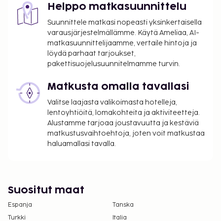
Helppo matkasuunnittelu
Suunnittele matkasi nopeasti yksinkertaisella
varausjärjestelmällämme. Käytä Ameliaa, AI-
matkasuunnittelijaamme, vertaile hintoja ja
löydä parhaat tarjoukset,
pakettisuojelusuunnitelmamme turvin.
Matkusta omalla tavallasi
Valitse laajasta valikoimasta hotelleja,
lentoyhtiöitä, lomakohteita ja aktiviteetteja.
Alustamme tarjoaa joustavuutta ja kestäviä
matkustusvaihtoehtoja, joten voit matkustaa
haluamallasi tavalla.
Suositut maat
Espanja
Tanska
Turkki
Italia