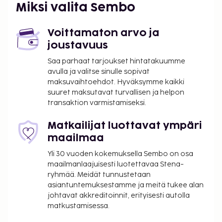
Miksi valita Sembo
Voittamaton arvo ja
joustavuus
Saa parhaat tarjoukset hintatakuumme
avulla ja valitse sinulle sopivat
maksuvaihtoehdot. Hyväksymme kaikki
suuret maksutavat turvallisen ja helpon
transaktion varmistamiseksi.
Matkailijat luottavat ympäri
maailmaa
Yli 30 vuoden kokemuksella Sembo on osa
maailmanlaajuisesti luotettavaa Stena-
ryhmää. Meidät tunnustetaan
asiantuntemuksestamme ja meitä tukee alan
johtavat akkreditoinnit, erityisesti autolla
matkustamisessa.