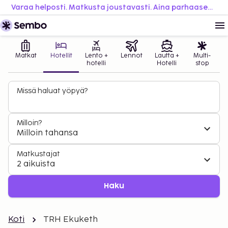
Varaa helposti. Matkusta joustavasti. Aina parhaaseen hintaan.
Matkat
Hotellit
Lento +
Lennot
Lautta +
Multi-
hotelli
Hotelli
stop
Missä haluat yöpyä?
Milloin?
Milloin tahansa
Matkustajat
2 aikuista
Haku
Koti
TRH Ekuketh