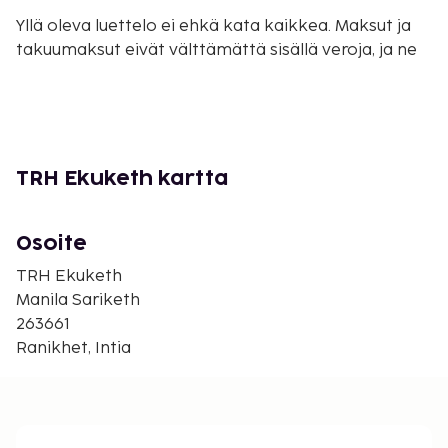
Yllä oleva luettelo ei ehkä kata kaikkea. Maksut ja
takuumaksut eivät välttämättä sisällä veroja, ja ne
saattavat muuttua.
Tämä majoituspaikka ei salli lemmikkejä ja
avustajaeläimiä.
TRH Ekuketh kartta
Osoite
TRH Ekuketh
Manila Sariketh
263661
Ranikhet, Intia