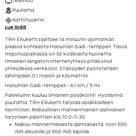
Televisio
Puutarha
Kattotuuletin
Lue lisää
TRH Ekuketh sijaitsee 14 minuutin ajomatkan
päässä kohteesta Hanuman Gadi -temppeli. Tässä
majoituspaikassa on 36 kodikasta huonetta.
Ilmainen langaton internetyhteys pitää sinut
yhteydessä verkkoon. Etäisyydet pyöristetään
lähimpään 0,1 mailiin ja kilometriin.
Hanuman Gadi -temppeli - 8,1 km / 5 mi
Palveluihin kuuluu ilmainen pysäköinti. Hyödynnä
puutarha. TRH Ekuketh tarjoaa asiakkailleen
ravintolan. Maksullinen mannermainen aamiainen
tarjotaan päivittäin klo 10.0–11.30.
Maksu mannermaisesta aamiaisesta: noin 500
INR aikuisille ja 500 INR lapsille