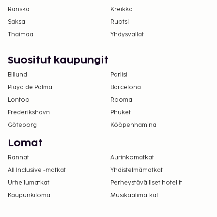
Ranska
Kreikka
Saksa
Ruotsi
Thaimaa
Yhdysvallat
Suositut kaupungit
Billund
Pariisi
Playa de Palma
Barcelona
Lontoo
Rooma
Frederikshavn
Phuket
Göteborg
Kööpenhamina
Lomat
Rannat
Aurinkomatkat
All Inclusive -matkat
Yhdistelmämatkat
Urheilumatkat
Perheystävälliset hotellit
Kaupunkiloma
Musikaalimatkat