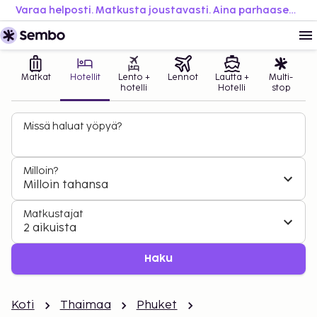
Varaa helposti. Matkusta joustavasti. Aina parhaaseen hintaan.
Matkat
Hotellit
Lento +
Lennot
Lautta +
Multi-
hotelli
Hotelli
stop
Missä haluat yöpyä?
Milloin?
Milloin tahansa
Matkustajat
2 aikuista
Haku
Koti
Thaimaa
Phuket