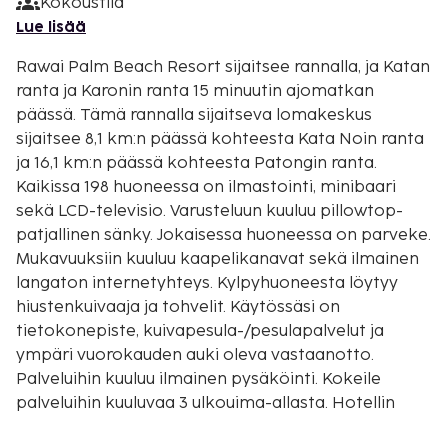
Kokoustila
Lue lisää
Rawai Palm Beach Resort sijaitsee rannalla, ja Katan
ranta ja Karonin ranta 15 minuutin ajomatkan
päässä. Tämä rannalla sijaitseva lomakeskus
sijaitsee 8,1 km:n päässä kohteesta Kata Noin ranta
ja 16,1 km:n päässä kohteesta Patongin ranta.
Kaikissa 198 huoneessa on ilmastointi, minibaari
sekä LCD-televisio. Varusteluun kuuluu pillowtop-
patjallinen sänky. Jokaisessa huoneessa on parveke.
Mukavuuksiin kuuluu kaapelikanavat sekä ilmainen
langaton internetyhteys. Kylpyhuoneesta löytyy
hiustenkuivaaja ja tohvelit. Käytössäsi on
tietokonepiste, kuivapesula-/pesulapalvelut ja
ympäri vuorokauden auki oleva vastaanotto.
Palveluihin kuuluu ilmainen pysäköinti. Kokeile
palveluihin kuuluvaa 3 ulkouima-allasta. Hotellin
tarjoamiin harrastuksiin/mukavuuksiin kuuluu myös