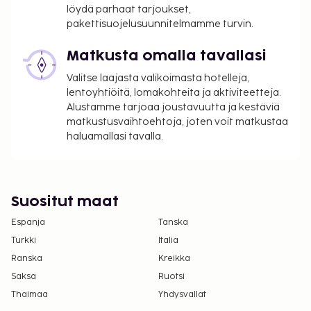
löydä parhaat tarjoukset,
pakettisuojelusuunnitelmamme turvin.
Matkusta omalla tavallasi
Valitse laajasta valikoimasta hotelleja,
lentoyhtiöitä, lomakohteita ja aktiviteetteja.
Alustamme tarjoaa joustavuutta ja kestäviä
matkustusvaihtoehtoja, joten voit matkustaa
haluamallasi tavalla.
Suositut maat
Espanja
Tanska
Turkki
Italia
Ranska
Kreikka
Saksa
Ruotsi
Thaimaa
Yhdysvallat