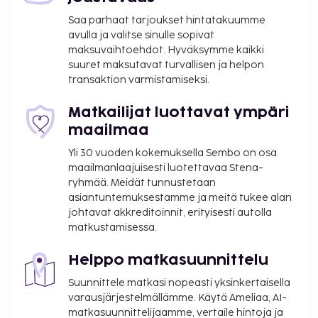
avustajaeläimiä.
Saa parhaat tarjoukset hintatakuumme
Kaikki maksut voidaan maksaa käteisettömillä
avulla ja valitse sinulle sopivat
maksutavoilla.
maksuvaihtoehdot. Hyväksymme kaikki
suuret maksutavat turvallisen ja helpon
transaktion varmistamiseksi.
Matkailijat luottavat ympäri
maailmaa
Yli 30 vuoden kokemuksella Sembo on osa
maailmanlaajuisesti luotettavaa Stena-
ryhmää. Meidät tunnustetaan
asiantuntemuksestamme ja meitä tukee alan
johtavat akkreditoinnit, erityisesti autolla
matkustamisessa.
Helppo matkasuunnittelu
Suunnittele matkasi nopeasti yksinkertaisella
varausjärjestelmällämme. Käytä Ameliaa, AI-
matkasuunnittelijaamme, vertaile hintoja ja