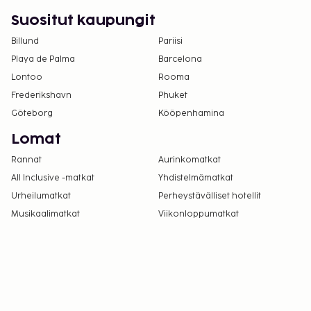
Suositut kaupungit
Billund
Pariisi
Playa de Palma
Barcelona
Lontoo
Rooma
Frederikshavn
Phuket
Göteborg
Kööpenhamina
Lomat
Rannat
Aurinkomatkat
All Inclusive -matkat
Yhdistelmämatkat
Urheilumatkat
Perheystävälliset hotellit
Musikaalimatkat
Viikonloppumatkat