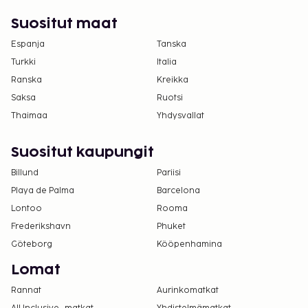
varausvahvistuksessa olevien tietojen avulla.
Suositut maat
Espanja
Tanska
Turkki
Italia
Ranska
Kreikka
Saksa
Ruotsi
Thaimaa
Yhdysvallat
Suositut kaupungit
Billund
Pariisi
Playa de Palma
Barcelona
Lontoo
Rooma
Frederikshavn
Phuket
Göteborg
Kööpenhamina
Lomat
Rannat
Aurinkomatkat