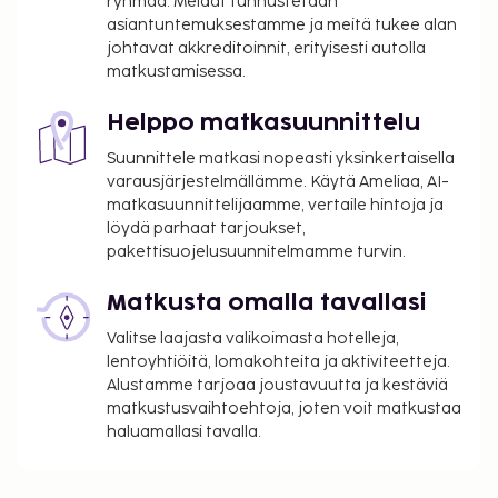
ryhmää. Meidät tunnustetaan
Kaupungin perimä vero: 1.00 EUR per henkilö
asiantuntemuksestamme ja meitä tukee alan
per yö. Tätä veroa ei peritä alle 14 vuotta
johtavat akkreditoinnit, erityisesti autolla
vanhoilta lapsilta.
matkustamisessa.
Tässä on mainittu kaikki majoituspaikan meille
Helppo matkasuunnittelu
ilmoittamat maksut.
Suunnittele matkasi nopeasti yksinkertaisella
Lisävuode: 10.0 EUR per päivä
varausjärjestelmällämme. Käytä Ameliaa, AI-
matkasuunnittelijaamme, vertaile hintoja ja
Yllä oleva luettelo ei ehkä kata kaikkea. Maksut ja
löydä parhaat tarjoukset,
takuumaksut eivät välttämättä sisällä veroja, ja ne
pakettisuojelusuunnitelmamme turvin.
saattavat muuttua.
Matkusta omalla tavallasi
Kaikkien asiakkaiden, myös lasten, tulee olla
läsnä sisäänkirjautumisen yhteydessä, ja heidän
Valitse laajasta valikoimasta hotelleja,
tulee näyttää virallinen kuvallinen
lentoyhtiöitä, lomakohteita ja aktiviteetteja.
henkilöllisyystodistus tai passi.
Alustamme tarjoaa joustavuutta ja kestäviä
matkustusvaihtoehtoja, joten voit matkustaa
Kansallisten määräysten vuoksi käteismaksut
haluamallasi tavalla.
eivät voi ylittää 5000 EUR:n suuruista summaa
tässä majoituspaikassa. Saat lisätietoja asiasta
ottamalla yhteyttä majoituspaikkaan