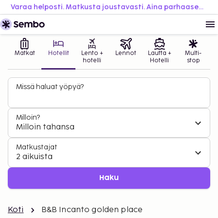
Varaa helposti. Matkusta joustavasti. Aina parhaaseen hintaan.
Matkat
Hotellit
Lento +
Lennot
Lautta +
Multi-
hotelli
Hotelli
stop
Missä haluat yöpyä?
Milloin?
Milloin tahansa
Matkustajat
2 aikuista
Haku
Koti
B&B Incanto golden place