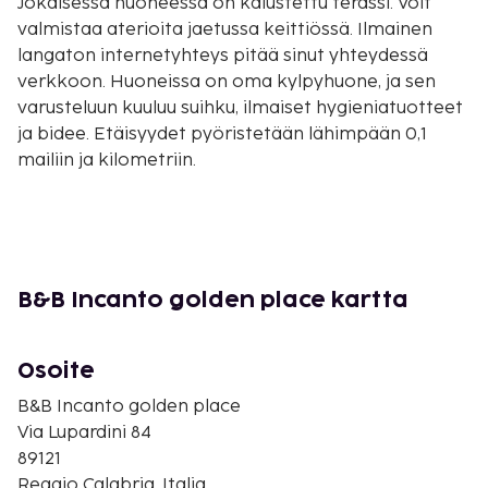
Jokaisessa huoneessa on kalustettu terassi. Voit
valmistaa aterioita jaetussa keittiössä. Ilmainen
langaton internetyhteys pitää sinut yhteydessä
verkkoon. Huoneissa on oma kylpyhuone, ja sen
varusteluun kuuluu suihku, ilmaiset hygieniatuotteet
ja bidee. Etäisyydet pyöristetään lähimpään 0,1
mailiin ja kilometriin.
Joonianmeri - 1,3 km / 0,8 mi
PalaCalafiore (areena) - 1,4 km / 0,9 mi
Messinansalmi - 1,8 km / 1,1 mi
Porto di Reggio Calabria - 3,3 km / 2 mi
Planetario Pythagoras di Reggio Calabria
B&B Incanto golden place kartta
(planetaario) - 3,6 km / 2,3 mi
Reggio di Calabria -promenadi - 3,7 km / 2,3 mi
Osoite
Museo Archeologico Nazionale di Reggio Calabrian
arkeologinen museo - 3,9 km / 2,4 mi
B&B Incanto golden place
Piazza de Nava - 3,9 km / 2,4 mi
Via Lupardini 84
Pyhän Gaetano Catanoson kirkko - 4 km / 2,5 mi
89121
Casertan puisto - 4 km / 2,5 mi
Reggio Calabria, Italia