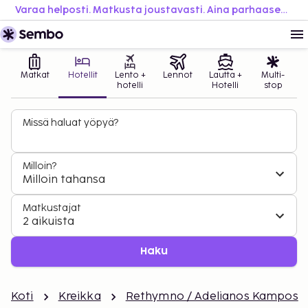
Varaa helposti. Matkusta joustavasti. Aina parhaaseen hintaan.
Matkat
Hotellit
Lento +
Lennot
Lautta +
Multi-
hotelli
Hotelli
stop
Missä haluat yöpyä?
Milloin?
Milloin tahansa
Matkustajat
2 aikuista
Haku
Koti
Kreikka
Rethymno / Adelianos Kampos