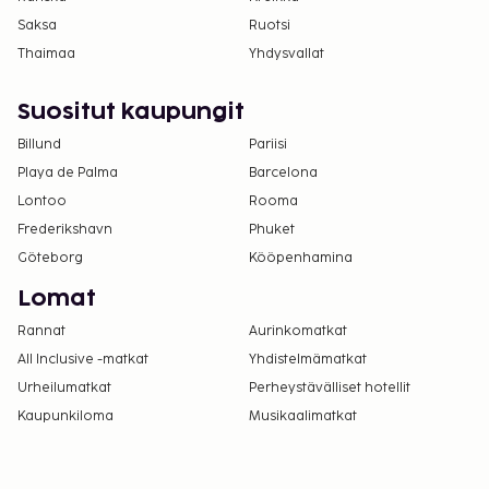
Saksa
Ruotsi
Thaimaa
Yhdysvallat
Suositut kaupungit
Billund
Pariisi
Playa de Palma
Barcelona
Lontoo
Rooma
Frederikshavn
Phuket
Göteborg
Kööpenhamina
Lomat
Rannat
Aurinkomatkat
All Inclusive -matkat
Yhdistelmämatkat
Urheilumatkat
Perheystävälliset hotellit
Kaupunkiloma
Musikaalimatkat