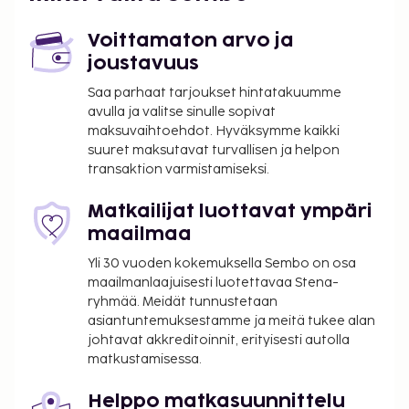
ulkouima-allas, terassi ja puutarha. Tämän hotellin
palveluihin kuuluu ilmainen langaton internetyhteys
Voittamaton arvo ja
ja kiertoajelu-/lippupalvelu. Hotel Palladion by
joustavuus
Anayia All Inclusive Resorts tarjoaa asiakkailleen
ravintolan ja välipalabaarin/delin. Rentoudu
Saa parhaat tarjoukset hintatakuumme
nauttimalla pari drinkkiä baarissa or allasbaarissa.
avulla ja valitse sinulle sopivat
maksuvaihtoehdot. Hyväksymme kaikki
Majoituspaikka veloittaa seuraavat paikan päällä
suuret maksutavat turvallisen ja helpon
suoritettavat maksut. Maksuihin saattaa sisältyä
transaktion varmistamiseksi.
sovellettavat verot:
Matkailijat luottavat ympäri
Kaupunki perii kaupunkiveron, joka maksetaan
maailmaa
majoituspaikassa. Veron määrä riippuu
kaudesta, eikä sitä välttämättä peritä ympäri
Yli 30 vuoden kokemuksella Sembo on osa
vuoden. Muita poikkeuksia tai alennuksia
maailmanlaajuisesti luotettavaa Stena-
saatetaan soveltaa. Lisätietoja saat ottamalla
ryhmää. Meidät tunnustetaan
asiantuntemuksestamme ja meitä tukee alan
yhteyttä majoituspaikkaan
johtavat akkreditoinnit, erityisesti autolla
varausvahvistuksessa olevia tietoja käyttäen.
matkustamisessa.
Kaupungin perimä vero: 1.11.–31.3. välisenä aikana
1.50 EUR per majoitustila per yö
Helppo matkasuunnittelu