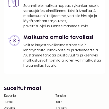
Kaupungin perimä vero: 1.4.–31.10. välisenä
Suunnittele matkasi nopeasti yksinkertaisella
aikana 5.00 EUR per majoitustila per yö
varausjärjestelmällämme. Käytä Ameliaa, AI-
matkasuunnittelijaamme, vertaile hintoja ja
Tässä on mainittu kaikki majoituspaikan meille
löydä parhaat tarjoukset,
ilmoittamat maksut.
pakettisuojelusuunnitelmamme turvin.
Kansallisten määräysten vuoksi käteismaksut
eivät voi ylittää 500 EUR:n suuruista summaa
Matkusta omalla tavallasi
tässä majoituspaikassa. Saat lisätietoja asiasta
Valitse laajasta valikoimasta hotelleja,
ottamalla yhteyttä majoituspaikkaan
lentoyhtiöitä, lomakohteita ja aktiviteetteja.
varausvahvistuksessa olevien tietojen avulla.
Alustamme tarjoaa joustavuutta ja kestäviä
Kontaktiton sisäänkirjautuminen ja kontaktiton
matkustusvaihtoehtoja, joten voit matkustaa
uloskirjautuminen ovat saatavilla.
haluamallasi tavalla.
Suositut maat
Espanja
Tanska
Turkki
Italia
Ranska
Kreikka