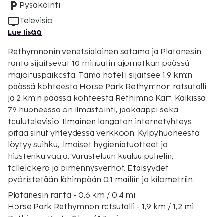
Pysäköinti
Televisio
Lue lisää
Rethymnonin venetsialainen satama ja Platanesin
ranta sijaitsevat 10 minuutin ajomatkan päässä
majoituspaikasta. Tämä hotelli sijaitsee 1,9 km:n
päässä kohteesta Horse Park Rethymnon ratsutalli
ja 2 km:n päässä kohteesta Rethimno Kart. Kaikissa
79 huoneessa on ilmastointi, jääkaappi sekä
taulutelevisio. Ilmainen langaton internetyhteys
pitää sinut yhteydessä verkkoon. Kylpyhuoneesta
löytyy suihku, ilmaiset hygieniatuotteet ja
hiustenkuivaaja. Varusteluun kuuluu puhelin,
tallelokero ja pimennysverhot. Etäisyydet
pyöristetään lähimpään 0,1 mailiin ja kilometriin.
Platanesin ranta - 0,6 km / 0,4 mi
Horse Park Rethymnon ratsutalli - 1,9 km / 1,2 mi