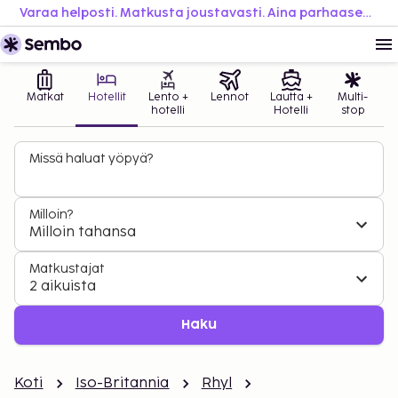
Varaa helposti. Matkusta joustavasti. Aina parhaaseen hintaan.
Matkat
Hotellit
Lento +
Lennot
Lautta +
Multi-
hotelli
Hotelli
stop
Missä haluat yöpyä?
Milloin?
Milloin tahansa
Matkustajat
2 aikuista
Haku
Koti
Iso-Britannia
Rhyl