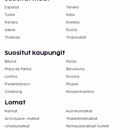
Espanja
Tanska
Turkki
Italia
Ranska
Kreikka
Saksa
Ruotsi
Thaimaa
Yhdysvallat
Suositut kaupungit
Billund
Pariisi
Playa de Palma
Barcelona
Lontoo
Rooma
Frederikshavn
Phuket
Göteborg
Kööpenhamina
Lomat
Rannat
Aurinkomatkat
All Inclusive -matkat
Yhdistelmämatkat
Urheilumatkat
Perheystävälliset hotellit