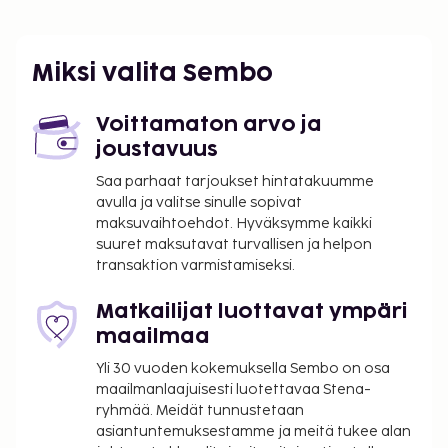
pankkiautomaatti/pankkipalvelut. Palveluihin kuuluu
maksullinen omatoiminen pysäköinti. Hotellin
tarjoamiin harrastuksiin/mukavuuksiin kuuluu
Miksi valita Sembo
yökerho ja sisäuima-allas. Tämän leirintäalueen
palveluihin kuuluu muun muassa ilmainen langaton
Voittamaton arvo ja
internetyhteys, pelihalli/-huone ja piknikalue. Nauti
joustavuus
ruoista tämän leirintäalueen monissa
ruokailupaikoissa, joihin kuuluu 3 ravintolaa ja 2
Saa parhaat tarjoukset hintatakuumme
avulla ja valitse sinulle sopivat
kahvilaa. Hotellista löytyy 2 baaria, joissa voit
maksuvaihtoehdot. Hyväksymme kaikki
rentoutua päivän päätteeksi.
suuret maksutavat turvallisen ja helpon
Majoituspaikka veloittaa seuraavat paikan päällä
transaktion varmistamiseksi.
suoritettavat maksut. Maksuihin saattaa sisältyä
sovellettavat verot:
Matkailijat luottavat ympäri
maailmaa
Takuumaksu vaurioiden varalle: 100 GBP per
yöpyminen
Yli 30 vuoden kokemuksella Sembo on osa
maailmanlaajuisesti luotettavaa Stena-
Tässä on mainittu kaikki majoituspaikan meille
ryhmää. Meidät tunnustetaan
ilmoittamat maksut.
asiantuntemuksestamme ja meitä tukee alan