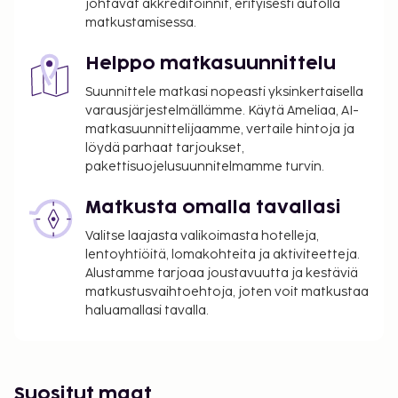
johtavat akkreditoinnit, erityisesti autolla
Langaton internetyhteys huoneessa: 25.00 GBP
matkustamisessa.
per yöpyminen (hinnat saattavat vaihdella)
Kattamaton omatoiminen pysäköinti: 15 GBP
Helppo matkasuunnittelu
per yöpyminen
Suunnittele matkasi nopeasti yksinkertaisella
Yllä oleva luettelo ei ehkä kata kaikkea. Maksut ja
varausjärjestelmällämme. Käytä Ameliaa, AI-
matkasuunnittelijaamme, vertaile hintoja ja
takuumaksut eivät välttämättä sisällä veroja, ja ne
löydä parhaat tarjoukset,
saattavat muuttua.
pakettisuojelusuunnitelmamme turvin.
Uima-allasta voi käyttää klo 9.00–18.00.
Matkusta omalla tavallasi
Valitse laajasta valikoimasta hotelleja,
lentoyhtiöitä, lomakohteita ja aktiviteetteja.
Alustamme tarjoaa joustavuutta ja kestäviä
matkustusvaihtoehtoja, joten voit matkustaa
haluamallasi tavalla.
Suositut maat