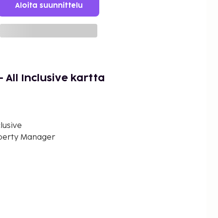
Aloita suunnittelu
 All Inclusive kartta
clusive
perty Manager