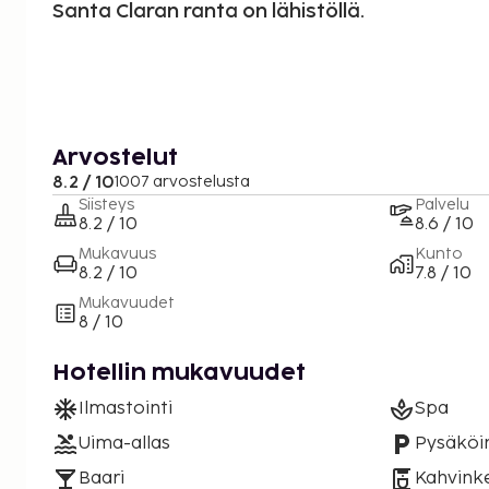
Santa Claran ranta on lähistöllä.
Arvostelut
8.2 / 10
1007 arvostelusta
Siisteys
Palvelu
8.2 / 10
8.6 / 10
Mukavuus
Kunto
8.2 / 10
7.8 / 10
Mukavuudet
8 / 10
Hotellin mukavuudet
Ilmastointi
Spa
Uima-allas
Pysäköin
Baari
Kahvinke