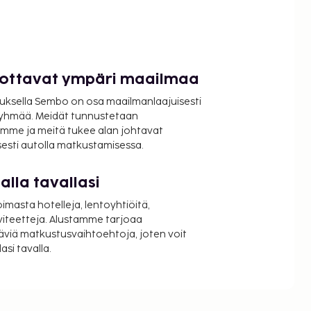
luottavat ympäri maailmaa
uksella Sembo on osa maailmanlaajuisesti
ryhmää. Meidät tunnustetaan
mme ja meitä tukee alan johtavat
isesti autolla matkustamisessa.
lla tavallasi
oimasta hotelleja, lentoyhtiöitä,
viteetteja. Alustamme tarjoaa
äviä matkustusvaihtoehtoja, joten voit
si tavalla.