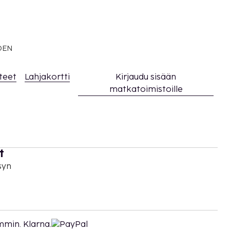
EDEN
teet
Lahjakortti
Kirjaudu sisään
matkatoimistoille
t
syn