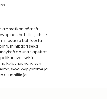
las
o
utin ajomatkan päässä
 km:n päässä kohteesta
ointi, minibaari sekä
ängyissä on untuvapeitot
aapelikanavat sekä
ma kylpyhuone, ja sen
telmä, syvä kylpyamme ja
 0,1 mailiin ja