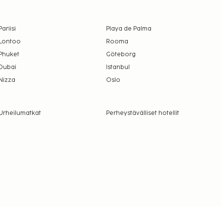
Pariisi
Playa de Palma
Lontoo
Rooma
Phuket
Göteborg
Dubai
Istanbul
Nizza
Oslo
Urheilumatkat
Perheystävälliset hotellit