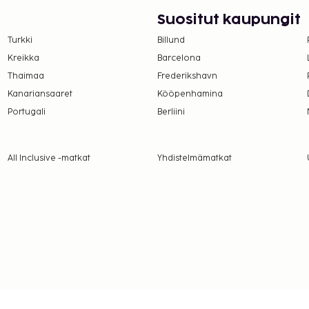
in kuuluvaa 3 ulkouima-
Suositut kaupungit
uassa ilmainen langaton
Turkki
Billund
 Tämän hotellissa
Kreikka
Barcelona
Thaimaa
Frederikshavn
kuuluu myös huonepalvelu.
Kanariansaaret
Kööpenhamina
Portugali
Berliini
ittua ilmaiseksi yhtä
ttää vanhemman tai
All Inclusive -matkat
Yhdistelmämatkat
ustajaeläimiä.
 maksutavoilla, ja
kasvomaskia yleisissä
kaikki asiakkaat
identiteettiin katsomatta