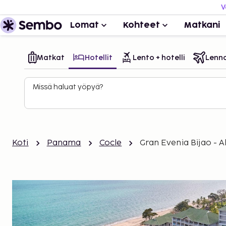
V
Lomat
Kohteet
Matkani
Matkat
Hotellit
Lento + hotelli
Lenn
Missä haluat yöpyä?
Koti
Panama
Cocle
Gran Evenia Bijao - Al