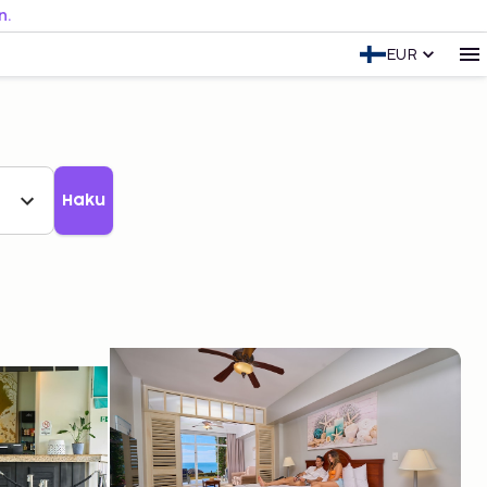
n.
EUR
Haku