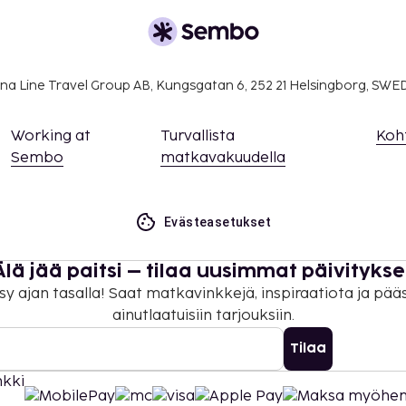
na Line Travel Group AB, Kungsgatan 6, 252 21 Helsingborg, SW
Working at
Turvallista
Koh
Sembo
matkavakuudella
Evästeasetukset
Älä jää paitsi – tilaa uusimmat päivitykse
sy ajan tasalla! Saat matkavinkkejä, inspiraatiota ja pää
ainutlaatuisiin tarjouksiin.
Tilaa