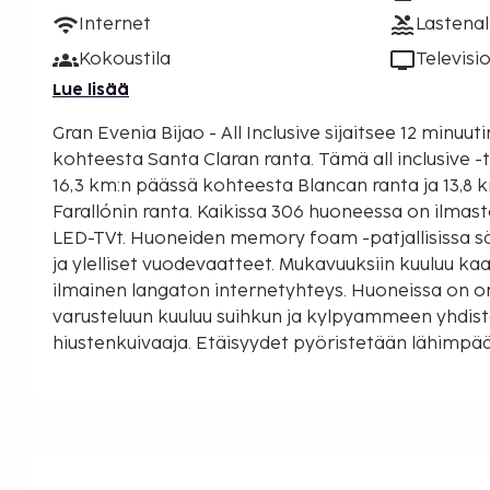
Internet
Lastenal
Kokoustila
Televisi
Lue lisää
Gran Evenia Bijao - All Inclusive sijaitsee 12 minu
kohteesta Santa Claran ranta. Tämä all inclusive -tyyppinen hotelli sijaitsee
16,3 km:n päässä kohteesta Blancan ranta ja 13,8
Farallónin ranta. Kaikissa 306 huoneessa on ilmast
LED-TVt. Huoneiden memory foam -patjallisissa s
ja ylelliset vuodevaatteet. Mukavuuksiin kuuluu k
ilmainen langaton internetyhteys. Huoneissa on o
varusteluun kuuluu suihkun ja kylpyammeen yhdis
hiustenkuivaaja. Etäisyydet pyöristetään lähimpään
kilometriin.
Santa Claran ranta - 8,8 km / 5,5 mi
Farallón-saaret - 12,8 km / 8 mi
La Casa de Lourdes ulkokylpylä - 13,2 km / 8,2 mi
Farallónin ranta - 13,8 km / 8,6 mi