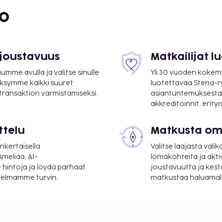
a - 14,2 km / 8,8 mi
bo
 joustavuus
Matkailijat 
mme avulla ja valitse sinulle
Yli 30 vuoden kokem
ksymme kaikki suuret
luotettavaa Stena-
 transaktion varmistamiseksi.
asiantuntemuksesta
akkreditoinnit, erity
39,9 km / 24,8 mi
ttelu
Matkusta oma
 Martínezin
nkertaisella
Valitse laajasta valik
meliaa, AI-
lomakohteita ja akti
 hintoja ja löydä parhaat
joustavuutta ja kest
palvelut ja ympäri
itelmamme turvin.
matkustaa haluamalla
 tarjoaa asiakkailleen
koushuonetta. Käytössäsi
pysäköidä helposti, sillä
nauttia hyvästä säästä