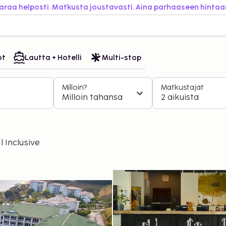
araa helposti. Matkusta joustavasti. Aina parhaaseen hintaa
ot
Lautta + Hotelli
Multi-stop
Milloin?
Matkustajat
Milloin tahansa
2 aikuista
l Inclusive