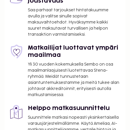
joustavuus
huonepalvelun (rajoitettuina aikoina).
Saa parhaat tarjoukset hintatakuumme
avulla ja valitse sinulle sopivat
maksuvaihtoehdot. Hyväksymme kaikki
suuret maksutavat turvallisen ja helpon
transaktion varmistamiseksi.
Matkailijat luottavat ympäri
maailmaa
Yli 30 vuoden kokemuksella Sembo on osa
maailmanlaajuisesti luotettavaa Stena-
ryhmää. Meidät tunnustetaan
asiantuntemuksestamme ja meitä tukee alan
johtavat akkreditoinnit, erityisesti autolla
matkustamisessa.
Helppo matkasuunnittelu
Suunnittele matkasi nopeasti yksinkertaisella
varausjärjestelmällämme. Käytä Ameliaa, AI-
matkasuunnittelijaamme, vertaile hintoja ja