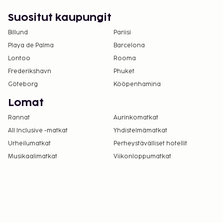
Suositut kaupungit
Billund
Pariisi
Playa de Palma
Barcelona
Lontoo
Rooma
Frederikshavn
Phuket
Göteborg
Kööpenhamina
Lomat
Rannat
Aurinkomatkat
All Inclusive -matkat
Yhdistelmämatkat
Urheilumatkat
Perheystävälliset hotellit
Musikaalimatkat
Viikonloppumatkat