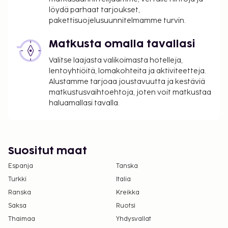
löydä parhaat tarjoukset,
pakettisuojelusuunnitelmamme turvin.
Matkusta omalla tavallasi
Valitse laajasta valikoimasta hotelleja,
lentoyhtiöitä, lomakohteita ja aktiviteetteja.
Alustamme tarjoaa joustavuutta ja kestäviä
matkustusvaihtoehtoja, joten voit matkustaa
haluamallasi tavalla.
Suositut maat
Espanja
Tanska
Turkki
Italia
Ranska
Kreikka
Saksa
Ruotsi
Thaimaa
Yhdysvallat