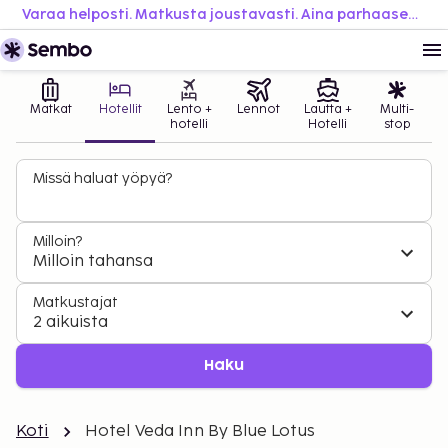
Varaa helposti. Matkusta joustavasti. Aina parhaaseen hintaan.
Matkat
Hotellit
Lento +
Lennot
Lautta +
Multi-
hotelli
Hotelli
stop
Missä haluat yöpyä?
Milloin?
Milloin tahansa
Matkustajat
2 aikuista
Haku
Koti
Hotel Veda Inn By Blue Lotus