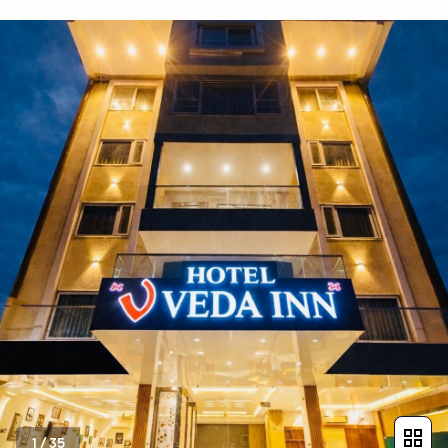
1
/
35