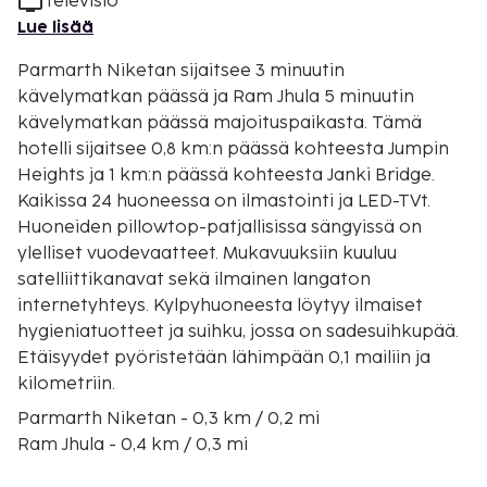
Televisio
Lue lisää
Parmarth Niketan sijaitsee 3 minuutin
kävelymatkan päässä ja Ram Jhula 5 minuutin
kävelymatkan päässä majoituspaikasta. Tämä
hotelli sijaitsee 0,8 km:n päässä kohteesta Jumpin
Heights ja 1 km:n päässä kohteesta Janki Bridge.
Kaikissa 24 huoneessa on ilmastointi ja LED-TVt.
Huoneiden pillowtop-patjallisissa sängyissä on
ylelliset vuodevaatteet. Mukavuuksiin kuuluu
satelliittikanavat sekä ilmainen langaton
internetyhteys. Kylpyhuoneesta löytyy ilmaiset
hygieniatuotteet ja suihku, jossa on sadesuihkupää.
Etäisyydet pyöristetään lähimpään 0,1 mailiin ja
kilometriin.
Parmarth Niketan - 0,3 km / 0,2 mi
Ram Jhula - 0,4 km / 0,3 mi
Jumpin Heights - 0,7 km / 0,5 mi