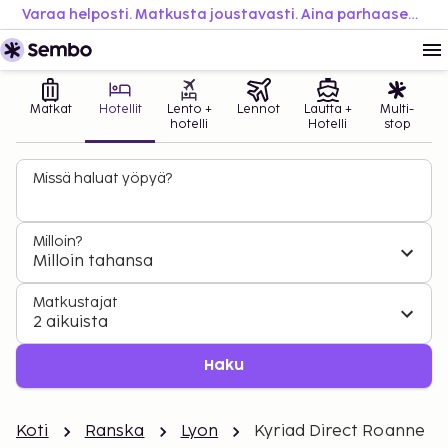
Varaa helposti. Matkusta joustavasti. Aina parhaaseen hintaan.
Matkat
Hotellit
Lento +
Lennot
Lautta +
Multi-
hotelli
Hotelli
stop
Missä haluat yöpyä?
Milloin?
Milloin tahansa
Matkustajat
2 aikuista
Haku
Koti
Ranska
Lyon
Kyriad Direct Roanne