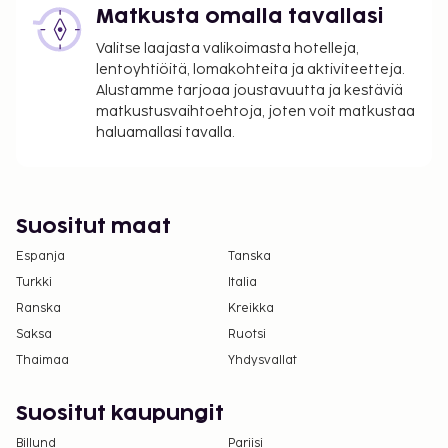
saatavuus on rajoitettua. Niitä voi pyytää
Matkusta omalla tavallasi
ottamalla yhteyttä majoituspaikkaan.
Valitse laajasta valikoimasta hotelleja,
Yhteystiedot löytyvät varausvahvistuksesta.
lentoyhtiöitä, lomakohteita ja aktiviteetteja.
Alustamme tarjoaa joustavuutta ja kestäviä
matkustusvaihtoehtoja, joten voit matkustaa
haluamallasi tavalla.
Suositut maat
Espanja
Tanska
Turkki
Italia
Ranska
Kreikka
Saksa
Ruotsi
Thaimaa
Yhdysvallat
Suositut kaupungit
Billund
Pariisi